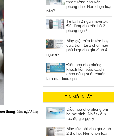
treo tường cho văn
phòng nhỏ: Nên chọn loại
nào?
Tủ lạnh 2 ngăn inverter:
Đủ dùng cho căn hộ 2
phòng ngủ?
Máy giặt cửa trước hay
cửa trên: Lựa chọn nào
phù hợp cho gia đình 4
người?
Điều hòa cho phòng
khách liền bếp: Cách
chọn công suất chuẩn,
làm mát hiệu quả
TIN MỚI NHẤT
Điều hòa cho phòng em
uối tháng
. Mọi người hãy
bé sơ sinh: Nhiệt độ &
tốc độ gió gợi ý
Máy rửa bát cho gia đình
2 thế hệ: Nên chọn loại