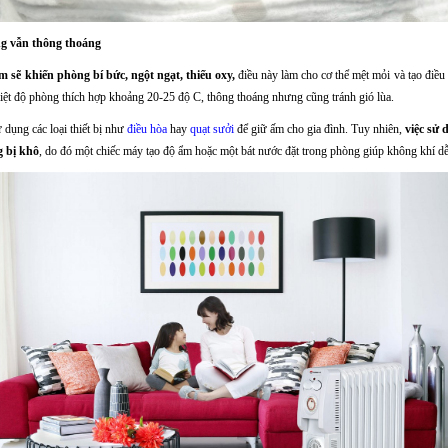
g vẫn thông thoáng
 sẽ khiến phòng bí bức, ngột ngạt, thiếu oxy,
điều này làm cho cơ thể mệt mỏi và tạo điều 
iệt độ phòng thích hợp khoảng 20-25 độ C, thông thoáng nhưng cũng tránh gió lùa.
 dụng các loại thiết bị như
điều hòa
hay
quạt sưởi
để giữ ấm cho gia đình. Tuy nhiên,
việc sử 
g bị khô
, do đó một chiếc máy tạo độ ẩm hoặc một bát nước đặt trong phòng giúp không khí d