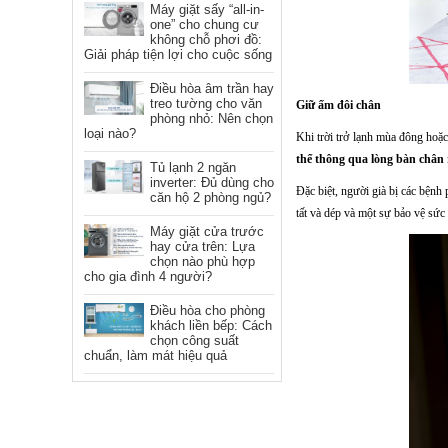
Máy giặt sấy “all-in-
one” cho chung cư
không chỗ phơi đồ:
Giải pháp tiện lợi cho cuộc sống
Điều hòa âm trần hay
treo tường cho văn
Giữ ấm đôi chân
phòng nhỏ: Nên chọn
loại nào?
Khi trời trở lạnh mùa đông hoặc
thể thông qua lòng bàn chân
Tủ lạnh 2 ngăn
inverter: Đủ dùng cho
Đặc biệt, người già bị các bệnh
căn hộ 2 phòng ngủ?
tất và dép và một sự bảo vệ sứ
Máy giặt cửa trước
hay cửa trên: Lựa
chọn nào phù hợp
cho gia đình 4 người?
Điều hòa cho phòng
khách liền bếp: Cách
chọn công suất
chuẩn, làm mát hiệu quả