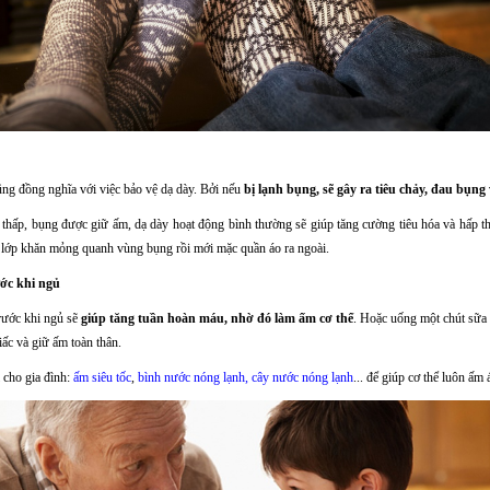
ng đồng nghĩa với việc bảo vệ dạ dày. Bởi nếu
bị lạnh bụng, sẽ gây ra tiêu chảy, đau bụng
độ thấp, bụng được giữ ấm, dạ dày hoạt động bình thường sẽ giúp tăng cường tiêu hóa và hấp t
 lớp khăn mỏng quanh vùng bụng rồi mới mặc quần áo ra ngoài.
ớc khi ngủ
rước khi ngủ sẽ
giúp tăng tuần hoàn máu, nhờ đó làm ấm cơ thể
. Hoặc uống một chút sữa 
iấc và giữ ấm toàn thân.
 cho gia đình:
ấm siêu tốc
,
bình nước nóng lạnh
,
cây nước nóng lạnh
... để giúp cơ thể luôn ấm 