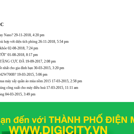
ÁC
ay Nano?
29-11-2018, 4:20 pm
ù hợp với diện tích phòng
26-11-2018, 5:54 pm
 khỏe
02-08-2018, 7:24 pm
ƯỜI"
01-08-2018, 8:17 pm
 TẶNG CỰC ĐÃ
19-09-2017, 2:08 pm
t nhất cho gia đình bạn
30-03-2015, 3:20 pm
ny 42W700B?
19-03-2015, 5:06 pm
mua máy sấy quần áo mùa nồm 2015
17-03-2015, 2:58 pm
úng công suất cho máy điều hoà
17-03-2015, 11:11 am
nóng
04-03-2015, 3:49 pm