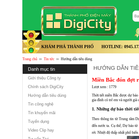
KHÁM PHÁ THÀNH PHỐ
HOTLINE: 0945.172.
Trang chủ
Tin tức
Hướng dẫn tiêu dùng
HƯỚNG DẪN TI
danh mục tin
Giới thiệu Công ty
Miền Bắc đón đợt ré
Chính sách DigiCity
Lượt xem : 1779
Hướng dẫn tiêu dùng
Thời tiết miền Bắc được dự báo
gia đình có trẻ em và người già
Tin công nghệ
1. Những dự báo thời tiế
Tin khuyến mãi
Theo thông tin từ Trung tâm 
Tuyển dụng
đến nước ta. Cụ thể, Dự báo từ
Video Clip hay
rét. Nhiệt độ thấp nhất phổ biế
Tư vấn Tivi