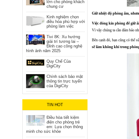
lớn cho phòng khách
chung cư
Giữ nhiệt độ phòng ấm, nhưn
Kinh nghiệm chọn
điều hòa phù hợp với
Việc đóng kín phòng để giữ ấm
phòng làm việc
Vì vậy chúng ta cần đảm bảo nh
Tivi 8K: Xu hướng
Bên cạnh đó, bạn cũng có thể sử
giải trí tương lai –
Đỉnh cao công nghệ
sẽ làm không khí trong phòn
hình ảnh năm 2025
Quy Chế Của
DigiCity
Chính sách bảo mật
thông tin trực tuyến
của DigiCity
TIN HOT
Điều hòa tiết kiệm
điện cho phòng trẻ
em: Lựa chọn thông
minh cho sức khỏe