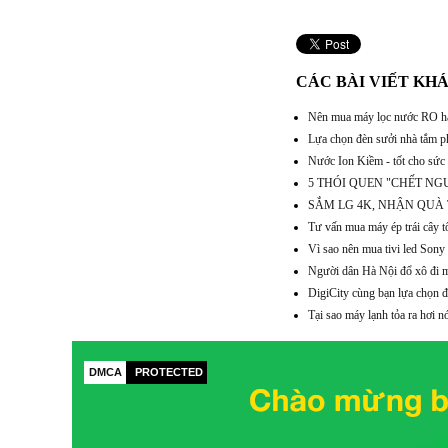
CÁC BÀI VIẾT KH
Nên mua máy lọc nước RO h
Lựa chọn đèn sưởi nhà tắm ph
Nước Ion Kiềm - tốt cho sức
5 THÓI QUEN "CHẾT NG
SẮM LG 4K, NHẬN QUÀ
Tư vấn mua máy ép trái cây tố
Vì sao nên mua tivi led So
Người dân Hà Nội đổ xô đi 
DigiCity cùng bạn lựa chọn đ
Tại sao máy lạnh tỏa ra hơi 
DMCA
PROTECTED