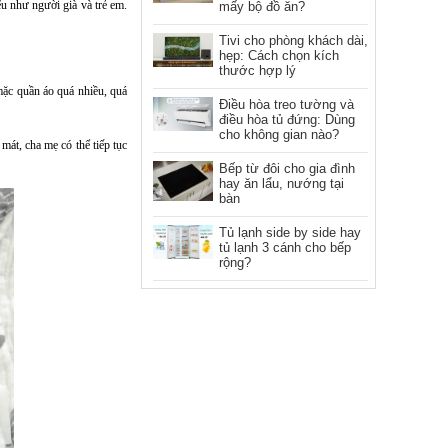
ếu như người già và trẻ em.
mấy bộ đồ ăn?
Tivi cho phòng khách dài,
hẹp: Cách chọn kích
thước hợp lý
mặc quần áo quá nhiều, quá
Điều hòa treo tường và
điều hòa tủ đứng: Dùng
cho không gian nào?
 mát, cha mẹ có thể tiếp tục
Bếp từ đôi cho gia đình
hay ăn lẩu, nướng tại
bàn
Tủ lạnh side by side hay
tủ lạnh 3 cánh cho bếp
rộng?