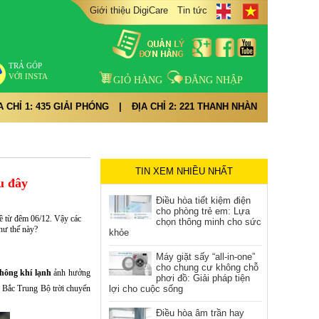
Giới thiệu DigiCare
Tin tức
TRẢ GÓP
VỚI INSTA
GIỎ HÀNG
ĐĂNG NHẬP
A CHỈ 1: 435 GIẢI PHÓNG
|
ĐỊA CHỈ 2: 221 THANH NHÀN
TIN XEM NHIỀU NHẤT
au đây
Điều hòa tiết kiệm điện
cho phòng trẻ em: Lựa
ề từ đêm 06/12. Vậy các
chọn thông minh cho sức
như thế này?
khỏe
Máy giặt sấy “all-in-one”
cho chung cư không chỗ
không khí lạnh
ảnh hưởng
phơi đồ: Giải pháp tiện
à Bắc Trung Bộ trời chuyển
lợi cho cuộc sống
Điều hòa âm trần hay