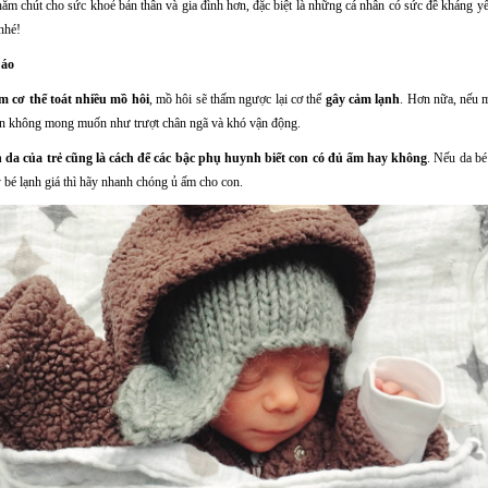
chăm chút cho sức khoẻ bản thân và gia đình hơn, đặc biệt là những cá nhân có sức đề kháng y
nhé!
 áo
m cơ thể toát nhiều mồ hôi
, mồ hôi sẽ thấm ngược lại cơ thể
gây cảm lạnh
. Hơn nữa, nếu 
nạn không mong muốn như trượt chân ngã và khó vận động.
 da của trẻ cũng là cách để các bậc phụ huynh biết con có đủ ấm hay không
. Nếu da bé
 bé lạnh giá thì hãy nhanh chóng ủ ấm cho con.