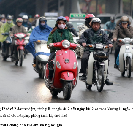
 12 sẽ có 2 đợt rét đậm, rét hại
là từ ngày
8/12 đến ngày 10/12
và trong khoảng
11 ngày c
 tục để có các biện pháp phòng tránh kịp thời nhé!
 mùa đông cho trẻ em và người già