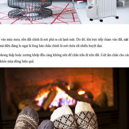
 vào mùa mưa, nền đất chính là nơi phà ra cái lạnh mát. Do đó, khi trực tiếp chạm vào đất,
cái
mà điều đáng lo ngại là lòng bàn chân chính là nơi chứa rất nhiều huyệt đạo.
 phong thấp hoặc xương khớp đều càng không nên để chân trần đi trên đất. Giữ ấm chân cho cá
c khỏe mùa đông hiệu quả.