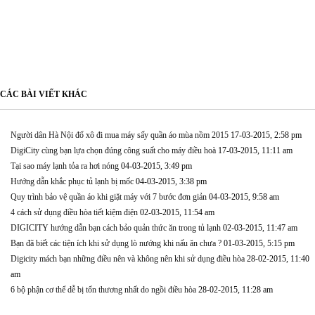
CÁC BÀI VIẾT KHÁC
Người dân Hà Nội đổ xô đi mua máy sấy quần áo mùa nồm 2015
17-03-2015, 2:58 pm
DigiCity cùng bạn lựa chọn đúng công suất cho máy điều hoà
17-03-2015, 11:11 am
Tại sao máy lạnh tỏa ra hơi nóng
04-03-2015, 3:49 pm
Hướng dẫn khắc phục tủ lạnh bị mốc
04-03-2015, 3:38 pm
Quy trình bảo vệ quần áo khi giặt máy với 7 bước đơn giản
04-03-2015, 9:58 am
4 cách sử dụng điều hòa tiết kiệm điện
02-03-2015, 11:54 am
DIGICITY hướng dẫn bạn cách bảo quản thức ăn trong tủ lạnh
02-03-2015, 11:47 am
Bạn đã biết các tiện ích khi sử dụng lò nướng khi nấu ăn chưa ?
01-03-2015, 5:15 pm
Digicity mách bạn những điều nên và không nên khi sử dụng điều hòa
28-02-2015, 11:40
am
6 bộ phận cơ thể dễ bị tổn thương nhất do ngồi điều hòa
28-02-2015, 11:28 am