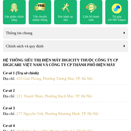
Sản phẩm chính
Vận chuyển
Bảo hành tại
Liên hệ thanh
Trả góp
hãng
nhanh chóng
nhà
toán
với HD Saigon
Thông tin chung
Chính sách và quy định
HỆ THỐNG SIÊU THỊ ĐIỆN MÁY DIGICITY THUỘC CÔNG TY CP
DIGICARE VIỆT NAM VÀ CÔNG TY CP THÀNH PHỐ ĐIỆN MÁY
Cơ sở 1 (Trụ sở chính)
Địa chỉ:
435 Giải Phóng, Phường Tương Mai, TP. Hà Nội
Cơ sở 2
Địa chỉ:
221 Thanh Nhàn, Phường Bạch Mai, TP. Hà Nội
Cơ sở 3
Địa chỉ:
277 Nguyễn Trãi, Phường Khương Đình, TP. Hà Nội
Cơ sở 4