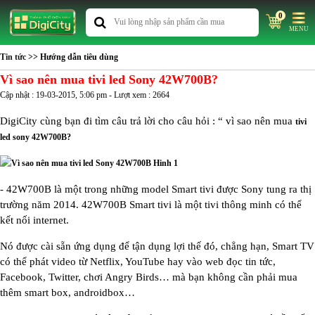
0
MENU
Tin tức
>> Hướng dẫn tiêu dùng
Vì sao nên mua tivi led Sony 42W700B?
Cập nhật : 19-03-2015, 5:06 pm - Lượt xem : 2664
DigiCity cùng bạn đi tìm câu trả lời cho câu hỏi : “ vì sao nên mua
tivi
led sony 42W700B?
-
42W700B là một trong những model Smart tivi được Sony tung ra thị
trường năm 2014.
42W700B Smart tivi là một tivi thông minh có thể
kết nối internet.
Nó được cài sẵn ứng dụng để tận dụng lợi thế đó, chẳng hạn, Smart TV
có thể phát video từ Netflix, YouTube hay vào web đọc tin tức,
Facebook, Twitter, chơi Angry Birds
… mà bạn không cần phải mua
thêm smart box, androidbox…