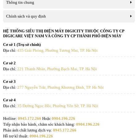
Thông tin chung
Chính sách và quy định
HỆ THỐNG SIÊU THỊ ĐIỆN MÁY DIGICITY THUỘC CÔNG TY CP
DIGICARE VIỆT NAM VÀ CÔNG TY CP THÀNH PHỐ ĐIỆN MÁY
Cơ sở 1 (Trụ sở chính)
Địa chỉ:
435 Giải Phóng, Phường Tương Mai, TP. Hà Nội
Cơ sở 2
Địa chỉ:
221 Thanh Nhàn, Phường Bạch Mai, TP. Hà Nội
Cơ sở 3
Địa chỉ:
277 Nguyễn Trãi, Phường Khương Đình, TP. Hà Nội
Cơ sở 4
Địa chỉ:
35 Đường Ngọc Hồi, Phường Yên Sở, TP. Hà Nội
Hotline:
0945.172.266
Hoặc
0904.196.226
Tiếp nhận bảo hành, chăm sóc khách hàng:
0904.196.226
Phản ánh chất lượng dịch vụ:
0945.172.266
Hỗ trợ kĩ thuật:
0904.196.226