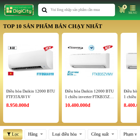
0
MENU
TOP 10 SẢN PHẨM BÁN CHẠY NHẤT
Điều hòa Daikin 12000 BTU
Điều hòa Daikin 12000 BTU
Điều hòa
FTF35XAV1V
1 chiều inverter FTKB35ZV
1 chiều 
MV
MV
8.950.000đ
10.400.000đ
8.400.0
Lọc
Hãng
Loại điều hòa
Công suất
Phạm vi 