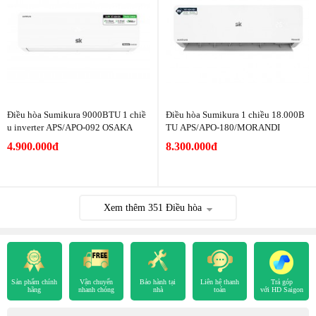
Điều hòa Sumikura 9000BTU 1 chiề
Điều hòa Sumikura 1 chiều 18.000B
u inverter APS/APO-092 OSAKA
TU APS/APO-180/MORANDI
4.900.000đ
8.300.000đ
Xem thêm
351
Điều hòa
Sản phẩm chính
Vận chuyển
Bảo hành tại
Liên hệ thanh
Trả góp
hãng
nhanh chóng
nhà
toán
với HD Saigon