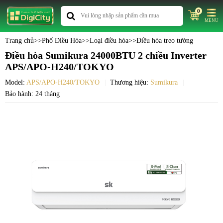
0
MENU
Trang chủ
>>
Phố Điều Hòa
>>
Loại điều hòa
>>
Điều hòa treo tường
Điều hòa Sumikura 24000BTU 2 chiều Inverter
APS/APO-H240/TOKYO
Model:
APS/APO-H240/TOKYO
Thương hiệu:
Sumikura
Bảo hành: 24 tháng