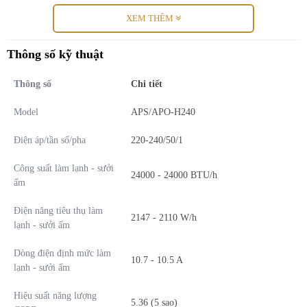
XEM THÊM
Thông số kỹ thuật
Thông số
Chi tiết
Model
APS/APO-H240
Điện áp/tần số/pha
220-240/50/1
Công suất làm lạnh - sưởi
24000 - 24000 BTU/h
ấm
Những giá trị vượt trội và lợi ích thiết thực
Điện năng tiêu thụ làm
từ dòng điều hòa SK Tokyo
2147 - 2110 W/h
lạnh - sưởi ấm
Công nghệ biến tần tiên tiến giúp duy trì nhiệt độ ổn định và
Dòng điện định mức làm
10.7 - 10.5 A
giảm thiểu chi phí tiền điện hàng tháng cho gia đình
lạnh - sưởi ấm
Khả năng vận hành hai chiều linh hoạt mang lại không gian
Hiệu suất năng lượng
5.36 (5 sao)
mát mẻ vào mùa hè và ấm áp dễ chịu khi mùa đông tới