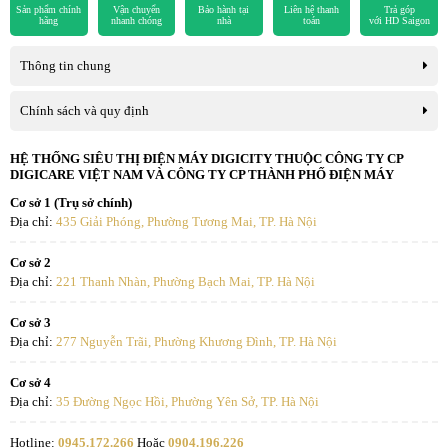
Sản phẩm chính
Vận chuyển
Bảo hành tại
Liên hệ thanh
Trả góp
phòng. Với lưu lượng gió lên tới 1215 m3/h, ngay cả những góc xa
hãng
nhanh chóng
nhà
toán
với HD Saigon
nhất trong phòng cũng được làm mát nhanh chóng. Đặc biệt, tính
năng ECO giúp kiểm soát điện năng tiêu thụ một cách chủ động,
Thông tin chung
xua tan nỗi lo hóa đơn tiền điện tăng vọt trong những tháng cao
điểm nắng nóng.
Chính sách và quy định
Đánh giá mức độ xứng đáng đầu tư
HỆ THỐNG SIÊU THỊ ĐIỆN MÁY DIGICITY THUỘC CÔNG TY CP
DIGICARE VIỆT NAM VÀ CÔNG TY CP THÀNH PHỐ ĐIỆN MÁY
Với mức công suất 24000 BTU, đây là một khoản đầu tư không
Cơ sở 1 (Trụ sở chính)
nhỏ. Tuy nhiên, nếu xét về giá trị sử dụng lâu dài, SK Tokyo
Địa chỉ:
435 Giải Phóng, Phường Tương Mai, TP. Hà Nội
APS/APO-H240 hoàn toàn xứng đáng từng đồng chi phí. Bạn nhận
được một thiết bị hai chiều mạnh mẽ, vận hành ổn định và tiết kiệm
Cơ sở 2
Địa chỉ:
221 Thanh Nhàn, Phường Bạch Mai, TP. Hà Nội
điện đạt chuẩn 5 sao. Đây không chỉ là mua một chiếc điều hòa, mà
là mua sự tiện nghi và sức khỏe cho cả gia đình trong suốt bốn mùa.
Cơ sở 3
Địa chỉ:
277 Nguyễn Trãi, Phường Khương Đình, TP. Hà Nội
Thẩm mỹ tinh tế và trải nghiệm người
dùng hoàn hảo
Cơ sở 4
Địa chỉ:
35 Đường Ngọc Hồi, Phường Yên Sở, TP. Hà Nội
Thiết kế của dàn lạnh APS-H240 mang phong cách tối giản nhưng
Hotline:
0945.172.266
Hoặc
0904.196.226