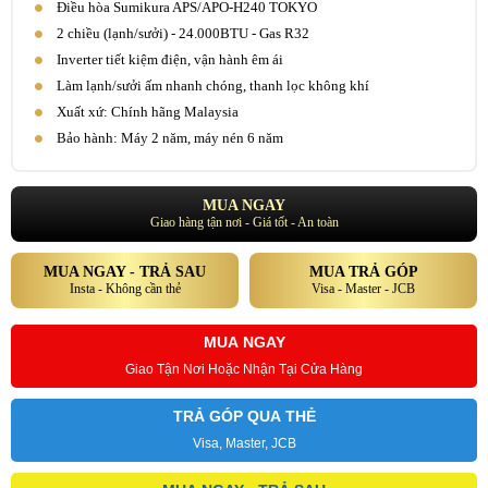
Điều hòa Sumikura APS/APO-H240 TOKYO
2 chiều (lạnh/sưởi) - 24.000BTU - Gas R32
Inverter tiết kiệm điện, vận hành êm ái
Làm lạnh/sưởi ấm nhanh chóng, thanh lọc không khí
Xuất xứ: Chính hãng Malaysia
Bảo hành: Máy 2 năm, máy nén 6 năm
MUA NGAY
Giao hàng tận nơi - Giá tốt - An toàn
MUA NGAY - TRẢ SAU
MUA TRẢ GÓP
Insta - Không cần thẻ
Visa - Master - JCB
MUA NGAY
Giao Tận Nơi Hoặc Nhận Tại Cửa Hàng
TRẢ GÓP QUA THẺ
Visa, Master, JCB