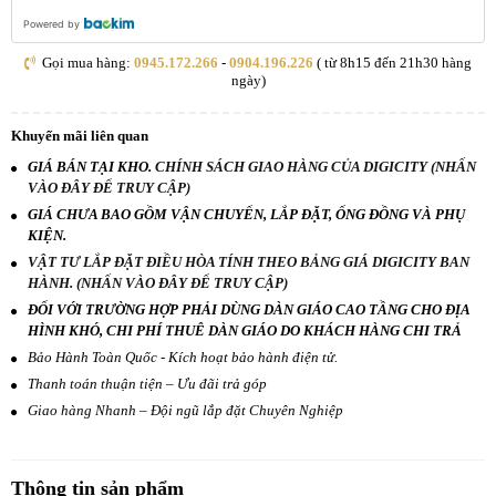
Powered by
Gọi mua hàng:
0945.172.266
-
0904.196.226
( từ 8h15 đến 21h30 hàng
ngày)
Khuyến mãi liên quan
GIÁ BÁN TẠI KHO.
CHÍNH SÁCH GIAO HÀNG CỦA DIGICITY (NHẤN
VÀO ĐÂY ĐỂ TRUY CẬP)
GIÁ CHƯA BAO GỒM VẬN CHUYỂN, LẮP ĐẶT, ỐNG ĐỒNG VÀ PHỤ
KIỆN.
VẬT TƯ LẮP ĐẶT ĐIỀU HÒA TÍNH THEO BẢNG GIÁ DIGICITY BAN
HÀNH. (NHẤN VÀO ĐÂY ĐỂ TRUY CẬP)
ĐỐI VỚI TRƯỜNG HỢP PHẢI DÙNG DÀN GIÁO CAO TẦNG CHO ĐỊA
HÌNH KHÓ, CHI PHÍ THUÊ DÀN GIÁO DO KHÁCH HÀNG CHI TRẢ
Bảo Hành Toàn Quốc - Kích hoạt bảo hành điện tử.
Thanh toán thuận tiện – Ưu đãi trả góp
Giao hàng Nhanh – Đội ngũ lắp đặt Chuyên Nghiệp
Thông tin sản phẩm