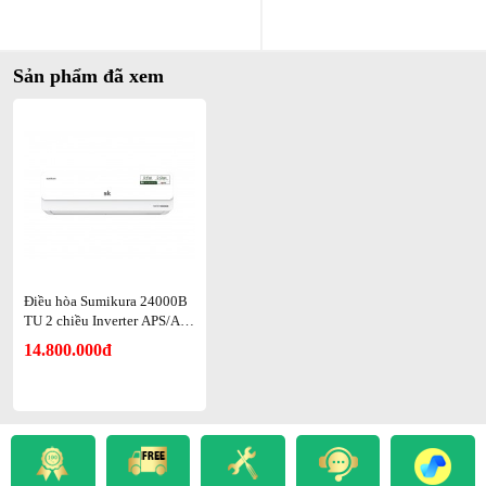
Sản phẩm đã xem
Điều hòa Sumikura 24000B
TU 2 chiều Inverter APS/AP
O-H240/TOKYO
14.800.000đ
Hiệu quả thực tế khi sử dụng mỗi ngày
Sử dụng Điều hòa SK Tokyo hàng ngày, người dùng sẽ cảm nhận
được sự khác biệt từ luồng gió. Không còn cảm giác gió buốt cục
bộ, thay vào đó là sự lan tỏa hơi lạnh hoặc hơi ấm đều khắp căn