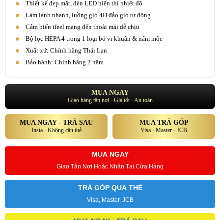
Thiết kế đẹp mắt, đèn LED hiển thị nhiệt độ
Làm lạnh nhanh, luồng gió 4D đảo gió tự động
Cảm biến ifeel mang đến thoải mái dễ chịu
Bộ lọc HEPA 4 trong 1 loại bỏ vi khuẩn & nấm mốc
Xuất xứ: Chính hãng Thái Lan
Bảo hành: Chính hãng 2 năm
MUA NGAY
Giao hàng tận nơi - Giá tốt - An toàn
MUA NGAY - TRẢ SAU
MUA TRẢ GÓP
Insta - Không cần thẻ
Visa - Master - JCB
MUA NGAY
Giao Tận Nơi Hoặc Nhận Tại Cửa Hàng
TRẢ GÓP QUA THẺ
Visa, Master, JCB