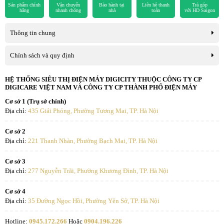
Sản phẩm chính
Vận chuyển
Bảo hành tại
Liên hệ thanh
Trả góp
hãng
nhanh chóng
nhà
toán
với HD Saigon
Thông tin chung
Chính sách và quy định
Vì thế với gia đình có trẻ em, người lớn tuổi sức đề kháng kém, dễ
HỆ THỐNG SIÊU THỊ ĐIỆN MÁY DIGICITY THUỘC CÔNG TY CP
mắc các bệnh về đường hô hấp thì điều hòa Hisense 1 chiều
DIGICARE VIỆT NAM VÀ CÔNG TY CP THÀNH PHỐ ĐIỆN MÁY
18000BTU AS-18CR4RXADB00 là lựa chọn tuyệt vời cho gia đình
Cơ sở 1 (Trụ sở chính)
Bạn.
Địa chỉ:
435 Giải Phóng, Phường Tương Mai, TP. Hà Nội
Vận hành siêu yên tĩnh
Cơ sở 2
Địa chỉ:
221 Thanh Nhàn, Phường Bạch Mai, TP. Hà Nội
Điều hòa Hisense 18000 BTU 1 chiều AS-18CR4RXADB00 trang
Cơ sở 3
bị công nghệ điều khiển tiên tiến, động cơ chất lượng cao và ống
Địa chỉ:
277 Nguyễn Trãi, Phường Khương Đình, TP. Hà Nội
dẫn khi được tối ưu hóa để đặt được sự phân phối luồng không khí
tốt hơn mà không làm gia tăng tiếng ồn trả lại bầu không khí yên
Cơ sở 4
tĩnh, thoải mái khi sử dụng.
Địa chỉ:
35 Đường Ngọc Hồi, Phường Yên Sở, TP. Hà Nội
Bảo hành chính hãng 2 năm, máy nén 2
Hotline:
0945.172.266
Hoặc
0904.196.226