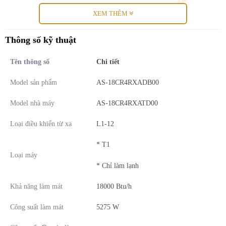
XEM THÊM
Thông số kỹ thuật
Tên thông số
Chi tiết
Model sản phẩm
AS-18CR4RXADB00
Model nhà máy
AS-18CR4RXATD00
Loại điều khiển từ xa
L1-12
Với công suất 18000BTU (2.0HP), điều hòa Hisense AS-
18CR4RXADB00 phù hợp với không gian phòng có diện tích nhỏ
* T1
2
Loại máy
như phòng ngủ, phòng làm việc có
diện tích 20-30m
.
* Chỉ làm lạnh
Công nghệ làm lạnh nhanh
Khả năng làm mát
18000 Btu/h
Với chỉ 1 nút bấm
trên điều khiển từ xa, máy điều hoà Hisense AS-
Công suất làm mát
5275 W
18CR4RXADB00
tạo ra luồng khí mát lạnh
lan toả ngay tức thì,
giúp bạn tận hưởng cảm giác sảng khoái, thư giãn.