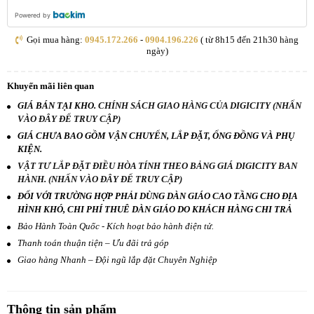
Powered by
Gọi mua hàng:
0945.172.266
-
0904.196.226
( từ 8h15 đến 21h30 hàng
ngày)
Khuyến mãi liên quan
GIÁ BÁN TẠI KHO.
CHÍNH SÁCH GIAO HÀNG CỦA DIGICITY (NHẤN
VÀO ĐÂY ĐỂ TRUY CẬP)
GIÁ CHƯA BAO GỒM VẬN CHUYỂN, LẮP ĐẶT, ỐNG ĐỒNG VÀ PHỤ
KIỆN.
VẬT TƯ LẮP ĐẶT ĐIỀU HÒA TÍNH THEO BẢNG GIÁ DIGICITY BAN
HÀNH. (NHẤN VÀO ĐÂY ĐỂ TRUY CẬP)
ĐỐI VỚI TRƯỜNG HỢP PHẢI DÙNG DÀN GIÁO CAO TẦNG CHO ĐỊA
HÌNH KHÓ, CHI PHÍ THUÊ DÀN GIÁO DO KHÁCH HÀNG CHI TRẢ
Bảo Hành Toàn Quốc - Kích hoạt bảo hành điện tử.
Thanh toán thuận tiện – Ưu đãi trả góp
Giao hàng Nhanh – Đội ngũ lắp đặt Chuyên Nghiệp
Thông tin sản phẩm