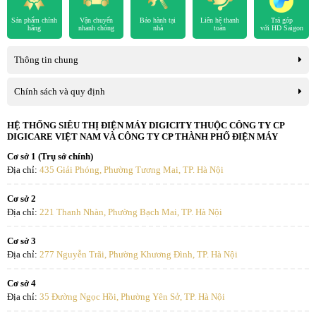
Sản phẩm chính
Vận chuyển
Bảo hành tại
Liên hệ thanh
Trả góp
hãng
nhanh chóng
nhà
toán
với HD Saigon
Thông tin chung
Chính sách và quy định
HỆ THỐNG SIÊU THỊ ĐIỆN MÁY DIGICITY THUỘC CÔNG TY CP
Hiệu quả thực tế trong sinh hoạt hàng
DIGICARE VIỆT NAM VÀ CÔNG TY CP THÀNH PHỐ ĐIỆN MÁY
ngày
Cơ sở 1 (Trụ sở chính)
Địa chỉ:
435 Giải Phóng, Phường Tương Mai, TP. Hà Nội
Người dùng sẽ cảm nhận rõ rệt sự khác biệt ngay từ đêm đầu tiên sử
Cơ sở 2
dụng. Với tính năng S-iFeel, chiếc điều khiển từ xa đóng vai trò như
Địa chỉ:
221 Thanh Nhàn, Phường Bạch Mai, TP. Hà Nội
một trạm cảm biến. Máy sẽ tự động điều chỉnh hướng gió và nhiệt
độ xung quanh vị trí đặt điều khiển. Bạn sẽ không còn gặp tình
Cơ sở 3
trạng chỗ này quá lạnh, chỗ kia quá nóng. Luồng gió thổi ra nhẹ
Địa chỉ:
277 Nguyễn Trãi, Phường Khương Đình, TP. Hà Nội
nhàng, không gây khô da hay đau họng, đặc biệt an toàn cho trẻ
nhỏ và người già.
Cơ sở 4
Địa chỉ:
35 Đường Ngọc Hồi, Phường Yên Sở, TP. Hà Nội
Đánh giá mức độ xứng đáng đầu tư