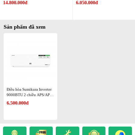
14.800.000đ
6.050.000đ
Những điểm mạnh cốt lõi tạo nên sự khác
biệt
Sản phẩm đã xem
Điều hòa SK Osaka Inverter 2 chiều 9000 BTU sở hữu những "vũ
khí" sắc bén để cạnh tranh. Đầu tiên là công nghệ Inverter Master
giúp kiểm soát tốc độ máy nén chính xác, loại bỏ việc tắt mở liên
tục gây tốn điện. Thứ hai là công nghệ S-Clean, một bước tiến trong
việc vệ sinh máy. Thay vì phải gọi thợ bảo dưỡng thường xuyên,
máy có khả năng tự đóng băng bề mặt dàn lạnh rồi tan chảy để
cuốn trôi bụi bẩn, giúp hiệu suất trao đổi nhiệt luôn ở mức tốt nhất.
Điều hòa Sumikura Inverter
9000BTU 2 chiều APS/APO-
H092/OSAKA
6.500.000đ