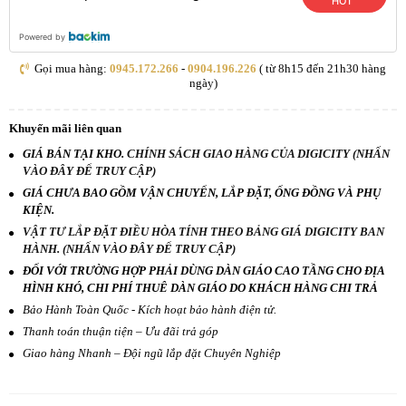
HOT
Powered by
Gọi mua hàng:
0945.172.266
-
0904.196.226
( từ 8h15 đến 21h30 hàng
ngày)
Khuyến mãi liên quan
GIÁ BÁN TẠI KHO.
CHÍNH SÁCH GIAO HÀNG CỦA DIGICITY (NHẤN
VÀO ĐÂY ĐỂ TRUY CẬP)
GIÁ CHƯA BAO GỒM VẬN CHUYỂN, LẮP ĐẶT, ỐNG ĐỒNG VÀ PHỤ
KIỆN.
VẬT TƯ LẮP ĐẶT ĐIỀU HÒA TÍNH THEO BẢNG GIÁ DIGICITY BAN
HÀNH. (NHẤN VÀO ĐÂY ĐỂ TRUY CẬP)
ĐỐI VỚI TRƯỜNG HỢP PHẢI DÙNG DÀN GIÁO CAO TẦNG CHO ĐỊA
HÌNH KHÓ, CHI PHÍ THUÊ DÀN GIÁO DO KHÁCH HÀNG CHI TRẢ
Bảo Hành Toàn Quốc - Kích hoạt bảo hành điện tử.
Thanh toán thuận tiện – Ưu đãi trả góp
Giao hàng Nhanh – Đội ngũ lắp đặt Chuyên Nghiệp