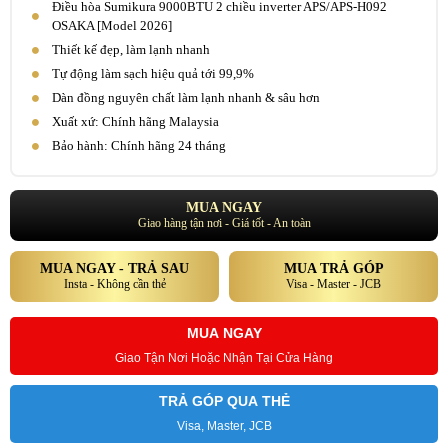
Điều hòa Sumikura 9000BTU 2 chiều inverter APS/APS-H092
OSAKA [Model 2026]
Thiết kế đẹp, làm lạnh nhanh
Tự động làm sạch hiệu quả tới 99,9%
Dàn đồng nguyên chất làm lạnh nhanh & sâu hơn
Xuất xứ: Chính hãng Malaysia
Bảo hành: Chính hãng 24 tháng
MUA NGAY
Giao hàng tận nơi - Giá tốt - An toàn
MUA NGAY - TRẢ SAU
MUA TRẢ GÓP
Insta - Không cần thẻ
Visa - Master - JCB
MUA NGAY
Giao Tận Nơi Hoặc Nhận Tại Cửa Hàng
TRẢ GÓP QUA THẺ
Visa, Master, JCB