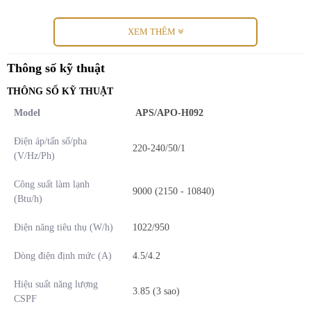
XEM THÊM
Thông số kỹ thuật
THÔNG SỐ KỸ THUẬT
Model
APS/APO-H092
Điện áp/tấn số/pha
220-240/50/1
(V/Hz/Ph)
Công suất làm lạnh
9000 (2150 - 10840)
(Btu/h)
Điện năng tiêu thụ (W/h)
1022/950
Giá trị thực tế và lợi ích vượt trội từ công
Dòng điện định mức (A)
4.5/4.2
nghệ hiện đại
Hiệu suất năng lượng
3.85 (3 sao)
Sản phẩm không chỉ là một thiết bị làm mát thông thường mà còn
CSPF
tích hợp những công nghệ hàng đầu nhằm nâng cao chất lượng