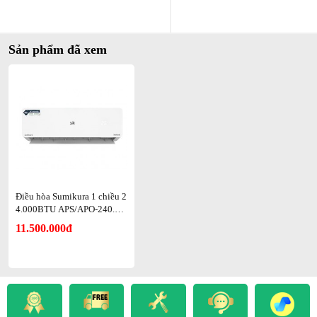
khuẩn và thổi khô để ngăn nấm mốc. Điều này đảm bảo dàn tản
nhiệt luôn sáng bóng, duy trì hiệu suất làm lạnh như mới.
Bên cạnh đó, cảm biến S-iFeel giải quyết triệt để tình trạng nhiệt độ
Sản phẩm đã xem
không đồng đều trong phòng. Thông qua điều khiển từ xa, máy
nhận biết nhiệt độ thực tế xung quanh người dùng để điều chỉnh,
tránh tình trạng nơi quá nóng, nơi quá lạnh.
Điều hòa Sumikura 1 chiều 2
4.000BTU APS/APO-240.M
ORANDI
11.500.000đ