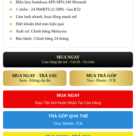
Điều hòa Sumikura APS/APO-240 Morandi
1 chiều - 24.000BTU (2.5HP) - Gas R32
Làm lạnh nhanh, hoạt động mạnh mẽ
Diệt khuẩn khử mùi hiệu quả
Xuất xứ: Chính hãng Malaysia
Bảo hành: Chính hãng 24 tháng
MUA NGAY
Giao hàng tận nơi - Giá tốt - An toàn
MUA NGAY - TRẢ SAU
MUA TRẢ GÓP
Insta - Không cần thẻ
Visa - Master - JCB
MUA NGAY
Giao Tận Nơi Hoặc Nhận Tại Cửa Hàng
TRẢ GÓP QUA THẺ
Visa, Master, JCB