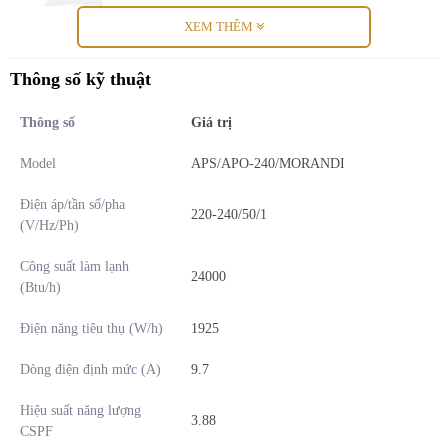
XEM THÊM
Thông số kỹ thuật
Thông số
Giá trị
Model
APS/APO-240/MORANDI
Điện áp/tần số/pha
220-240/50/1
(V/Hz/Ph)
Những giá trị vượt trội mang lại cho người
Công suất làm lạnh
24000
(Btu/h)
sử dụng
Điện năng tiêu thụ (W/h)
1925
Khả năng làm lạnh mạnh mẽ giúp không gian rộng lớn trở
nên mát mẻ tức thì
Dòng điện định mức (A)
9.7
Cơ chế tự động vệ sinh dàn lạnh giúp duy trì bầu không khí
Hiệu suất năng lượng
trong lành dài lâu
3.88
CSPF