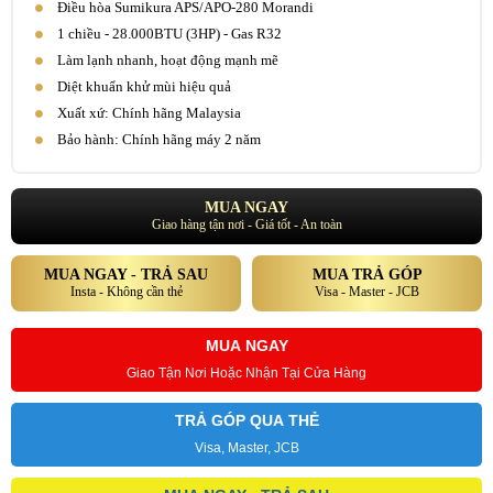
Điều hòa Sumikura APS/APO-280 Morandi
1 chiều - 28.000BTU (3HP) - Gas R32
Làm lạnh nhanh, hoạt động mạnh mẽ
Diệt khuẩn khử mùi hiệu quả
Xuất xứ: Chính hãng Malaysia
Bảo hành: Chính hãng máy 2 năm
MUA NGAY
Giao hàng tận nơi - Giá tốt - An toàn
MUA NGAY - TRẢ SAU
MUA TRẢ GÓP
Insta - Không cần thẻ
Visa - Master - JCB
MUA NGAY
Giao Tận Nơi Hoặc Nhận Tại Cửa Hàng
TRẢ GÓP QUA THẺ
Visa, Master, JCB