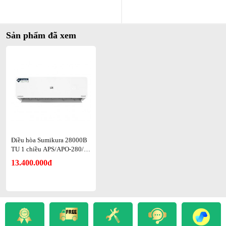
Sức mạnh của SK Morandi nằm ở sự kết hợp giữa phần cứng bền bỉ
và phần mềm thông minh. Với công suất lên tới 28000 BTU, máy
xử lý gọn gàng những không gian rộng lớn mà vẫn đảm bảo độ ổn
Sản phẩm đã xem
định. Điểm nhấn lớn nhất chính là công nghệ S-Clean. Thay vì phải
thuê thợ bảo dưỡng thường xuyên, người dùng chỉ cần một nút bấm
để máy tự thực hiện quy trình đóng băng, rã đông và hong khô
trong 20 phút. Điều này đảm bảo dàn lạnh luôn sạch bụi, ngăn chặn
mùi hôi và nấm mốc phát triển.
Điều hòa Sumikura 28000B
TU 1 chiều APS/APO-280/M
ORANDI
13.400.000đ