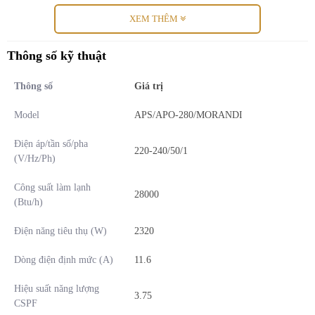
XEM THÊM
Thông số kỹ thuật
Thông số
Giá trị
Model
APS/APO-280/MORANDI
Điện áp/tần số/pha
220-240/50/1
(V/Hz/Ph)
Công suất làm lạnh
28000
Những giá trị cốt lõi và lợi ích thiết thực từ
(Btu/h)
dòng máy Morandi
Điện năng tiêu thụ (W)
2320
Sản phẩm không chỉ là một thiết bị làm mát thông thường mà còn
Dòng điện định mức (A)
11.6
tích hợp nhiều giá trị thực tế:
Hiệu suất năng lượng
Khả năng làm mát siêu tốc giúp căn phòng đạt nhiệt độ lý
3.75
CSPF
tưởng chỉ trong thời gian ngắn.