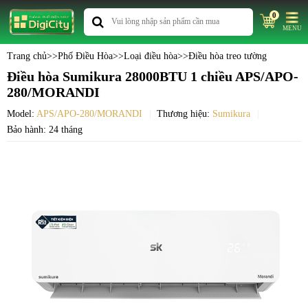
0
MENU
Trang chủ
>>
Phố Điều Hòa
>>
Loại điều hòa
>>
Điều hòa treo tường
Điều hòa Sumikura 28000BTU 1 chiều APS/APO-
280/MORANDI
Model:
APS/APO-280/MORANDI
Thương hiệu:
Sumikura
Bảo hành: 24 tháng