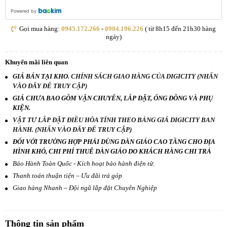
Powered by
Gọi mua hàng:
0945.172.266
-
0904.196.226
( từ 8h15 đến 21h30 hàng
ngày)
Khuyến mãi liên quan
GIÁ BÁN TẠI KHO.
CHÍNH SÁCH GIAO HÀNG CỦA DIGICITY (NHẤN
VÀO ĐÂY ĐỂ TRUY CẬP)
GIÁ CHƯA BAO GỒM VẬN CHUYỂN, LẮP ĐẶT, ỐNG ĐỒNG VÀ PHỤ
KIỆN.
VẬT TƯ LẮP ĐẶT ĐIỀU HÒA TÍNH THEO BẢNG GIÁ DIGICITY BAN
HÀNH. (NHẤN VÀO ĐÂY ĐỂ TRUY CẬP)
ĐỐI VỚI TRƯỜNG HỢP PHẢI DÙNG DÀN GIÁO CAO TẦNG CHO ĐỊA
HÌNH KHÓ, CHI PHÍ THUÊ DÀN GIÁO DO KHÁCH HÀNG CHI TRẢ
Bảo Hành Toàn Quốc - Kích hoạt bảo hành điện tử.
Thanh toán thuận tiện – Ưu đãi trả góp
Giao hàng Nhanh – Đội ngũ lắp đặt Chuyên Nghiệp
Thông tin sản phẩm