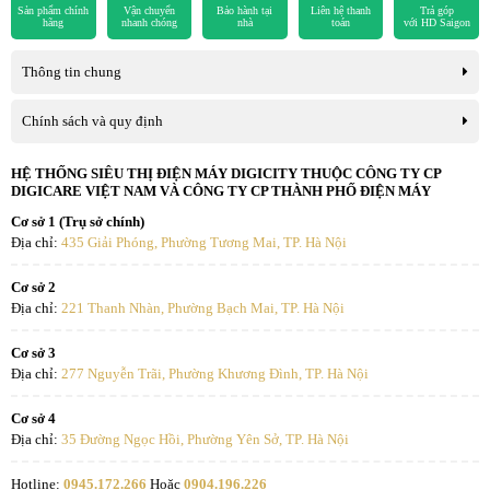
Sản phẩm chính
Vận chuyển
Bảo hành tại
Liên hệ thanh
Trả góp
hãng
nhanh chóng
nhà
toán
với HD Saigon
Thông tin chung
Hiệu quả thực tế người dùng nhận được
Chính sách và quy định
mỗi ngày
HỆ THỐNG SIÊU THỊ ĐIỆN MÁY DIGICITY THUỘC CÔNG TY CP
DIGICARE VIỆT NAM VÀ CÔNG TY CP THÀNH PHỐ ĐIỆN MÁY
Mỗi ngày khi trở về nhà trong thời tiết oi bức của miền Bắc, bạn sẽ
cảm nhận được luồng gió mát lạnh tức thì. Nhờ cảm biến S-iFeel
Cơ sở 1 (Trụ sở chính)
Địa chỉ:
435 Giải Phóng, Phường Tương Mai, TP. Hà Nội
tích hợp trên điều khiển, máy sẽ nhận diện vị trí của bạn để điều
chỉnh hướng gió và nhiệt độ chuẩn xác đến 0,5 độ C. Bạn sẽ không
Cơ sở 2
còn gặp tình trạng chỗ quá nóng, chỗ quá lạnh. Luồng gió đi qua
Địa chỉ:
221 Thanh Nhàn, Phường Bạch Mai, TP. Hà Nội
gas R32 cho cảm giác mát sâu, dễ chịu, không gây khô da hay đau
họng, đặc biệt an toàn cho trẻ nhỏ và người già.
Cơ sở 3
Địa chỉ:
277 Nguyễn Trãi, Phường Khương Đình, TP. Hà Nội
Đánh giá mức độ xứng đáng với chi phí
Cơ sở 4
đầu tư
Địa chỉ:
35 Đường Ngọc Hồi, Phường Yên Sở, TP. Hà Nội
Với mức công suất 28000 BTU và hàng loạt tính năng thông minh,
Hotline:
0945.172.266
Hoặc
0904.196.226