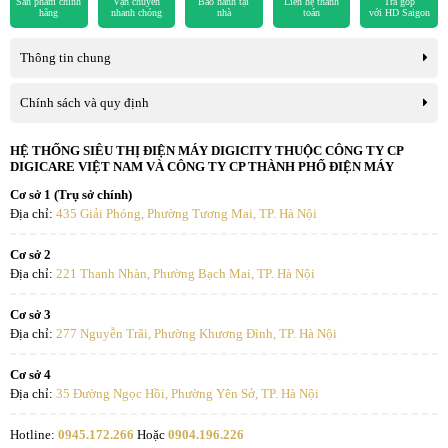
Sản phẩm chính
Vận chuyển
Bảo hành tại
Liên hệ thanh
Trả góp
hãng
nhanh chóng
nhà
toán
với HD Saigon
Thông tin chung
Chính sách và quy định
HỆ THỐNG SIÊU THỊ ĐIỆN MÁY DIGICITY THUỘC CÔNG TY CP
DIGICARE VIỆT NAM VÀ CÔNG TY CP THÀNH PHỐ ĐIỆN MÁY
Cơ sở 1 (Trụ sở chính)
Địa chỉ:
435 Giải Phóng, Phường Tương Mai, TP. Hà Nội
Cơ sở 2
Địa chỉ:
221 Thanh Nhàn, Phường Bạch Mai, TP. Hà Nội
Cơ sở 3
Địa chỉ:
277 Nguyễn Trãi, Phường Khương Đình, TP. Hà Nội
Cơ sở 4
Địa chỉ:
35 Đường Ngọc Hồi, Phường Yên Sở, TP. Hà Nội
Hotline:
0945.172.266
Hoặc
0904.196.226