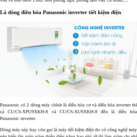
vừa và nhỏ dưới 15m2 như phòng ngủ, phòng làm việc cá nhân,…
Là dòng điều hòa Panasonic inverter tiết kiệm điện
Panasonic có 2 dòng máy chính là điều hòa cơ và điều hòa inverter thì
cả CU/CS-XPU9XKH-8 và CU/CS-XU9XKH-8 đều là điều hòa
Panasonic inverter.
Dòng máy này hay còn gọi là máy tiết kiệm điện do có công nghệ máy
nén biến tần giúp giảm thiểu điện năng hao phí; từ đó làm giảm chi phí