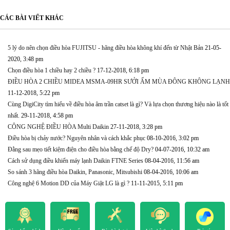
CÁC BÀI VIẾT KHÁC
5 lý do nên chọn điều hòa FUJITSU - hãng điều hòa không khí đến từ Nhật Bản
21-05-
2020, 3:48 pm
Chọn điều hòa 1 chiều hay 2 chiều ?
17-12-2018, 6:18 pm
ĐIỀU HÒA 2 CHIỀU MIDEA MSMA-09HR SƯỞI ẤM MÙA ĐÔNG KHÔNG LẠNH
11-12-2018, 5:22 pm
Cùng DigiCity tìm hiểu về điều hòa âm trần catset là gì? Và lựa chọn thương hiệu nào là tốt
nhất.
29-11-2018, 4:58 pm
CÔNG NGHỆ ĐIỀU HÒA Multi Daikin
27-11-2018, 3:28 pm
Điều hòa bị chảy nước? Nguyên nhân và cách khắc phục
08-10-2016, 3:02 pm
Đằng sau mẹo tiết kiệm điện cho điều hòa bằng chế độ Dry?
04-07-2016, 10:32 am
Cách sử dụng điều khiển máy lạnh Daikin FTNE Series
08-04-2016, 11:56 am
So sánh 3 hãng điều hòa Daikin, Panasonic, Mitsubishi
08-04-2016, 10:06 am
Công nghệ 6 Motion DD của Máy Giặt LG là gì ?
11-11-2015, 5:11 pm