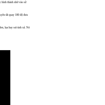
c hình thành nhờ vào sử
uyên tắt quay 180 độ đưa
en, lụa hay sợi tinh xả. Nó