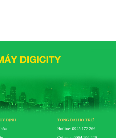
UY ĐỊNH
TỔNG ĐÀI HỖ TRỢ
 hòa
Hotline: 0945.172.266
ển
Gọi mua: 0904.196.226