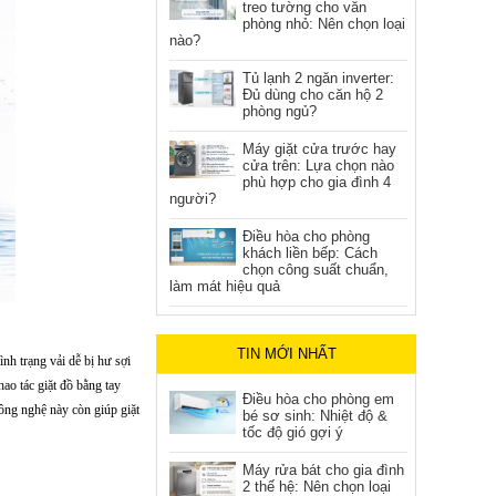
treo tường cho văn
phòng nhỏ: Nên chọn loại
nào?
Tủ lạnh 2 ngăn inverter:
Đủ dùng cho căn hộ 2
phòng ngủ?
Máy giặt cửa trước hay
cửa trên: Lựa chọn nào
phù hợp cho gia đình 4
người?
Điều hòa cho phòng
khách liền bếp: Cách
chọn công suất chuẩn,
làm mát hiệu quả
TIN MỚI NHẤT
h trạng vải dễ bị hư sợi
o tác giặt đồ bằng tay
Điều hòa cho phòng em
công nghệ này còn giúp giặt
bé sơ sinh: Nhiệt độ &
tốc độ gió gợi ý
Máy rửa bát cho gia đình
2 thế hệ: Nên chọn loại