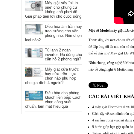
Máy giặt sấy “all-in-
one” cho chung cư
không chỗ phơi đồ:
Giải pháp tiện lợi cho cuộc sống
Điều hòa âm trần hay
Một số Model máy giặt LG có
treo tường cho văn
phòng nhỏ: Nên chọn
loại nào?
Trước đây, khi mới cho ra đời 
để đáp ứng tối đa nhu cầu sử d
Tủ lạnh 2 ngăn
thể kể đến như:Máy giặt LG 
inverter: Đủ dùng cho
căn hộ 2 phòng ngủ?
Nhìn chung, công nghệ 6 Motion
Máy giặt cửa trước
nào về công nghệ 6 Motion này 
hay cửa trên: Lựa
chọn nào phù hợp
cho gia đình 4 người?
Điều hòa cho phòng
CÁC BÀI VIẾT KH
khách liền bếp: Cách
chọn công suất
chuẩn, làm mát hiệu quả
4 máy giặt Electrolux dưới 10
Cách tẩy vết sơn dính trên qu
4 sai lầm trong việc sử dụng
9 bước giúp bạn giặt quần áo
Tại sao phải vệ sinh máy giặ