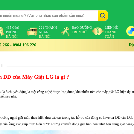
435 GIẢI
221 THANH
BẢO DƯỠNG
LIÊN HỆ
PHÓNG
NHÀN
TRỌN ĐỜI
THANH
HÀ NỘI
HÀ NỘI
TOÁN
ĐỊ
266 - 0904.196.226
ẶT
n DD của Máy Giặt LG là gì ?
 là 6 chuyển động là một công nghệ được ứng dụng khá nhiều trên các máy giặt LG hiện đại 
iết sau nhé.
t công nghệ giặt mới, thực hiện dựa vào sự tương tác hỗ trợ của động cơ Inverter DD của LG.
 của lồng giặt giúp thực hiện được những chuyển động giặt linh hoạt như bạn đang giặt bằng 