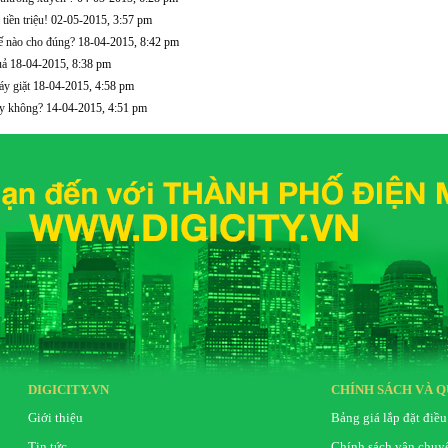
tiền triệu!
02-05-2015, 3:57 pm
ế nào cho đúng?
18-04-2015, 8:42 pm
uả
18-04-2015, 8:38 pm
y giặt
18-04-2015, 4:58 pm
y không?
14-04-2015, 4:51 pm
DIGICITY.VN
CHÍNH SÁCH VÀ Q
Giới thiệu
Bảng giá lắp đặt điều
Tin tức
Chính sách vận chuy