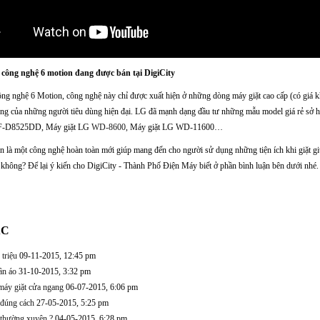
 công nghệ 6 motion đang được bán tại DigiCity
công nghệ 6 Motion, công nghệ này chỉ được xuất hiện ở những dòng máy giặt cao cấp (có giá 
ụng của những người tiêu dùng hiện đại. LG đã mạnh dạng đầu tư những mẫu model giá rẻ sở 
WF-D8525DD, Máy giặt LG
WD-8600
, Máy giặt LG WD-11600…
 là một công nghệ hoàn toàn mới giúp mang đến cho người sử dụng những tiện ích khi giặt gi
không? Để lại ý kiến cho DigiCity - Thành Phố Điện Máy biết ở phần bình luận bên dưới nhé.
ÁC
 triệu
09-11-2015, 12:45 pm
ần áo
31-10-2015, 3:32 pm
 máy giặt cửa ngang
06-07-2015, 6:06 pm
 đúng cách
27-05-2015, 5:25 pm
t thường xuyên ?
04-05-2015, 6:28 pm