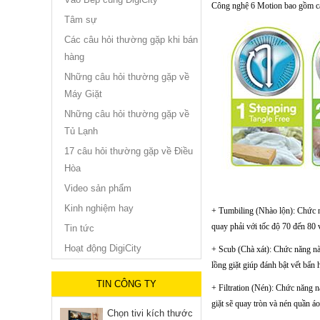
Công nghệ 6 Motion bao gồm các 
Tâm sự
Các câu hỏi thường gặp khi bán
hàng
Những câu hỏi thường gặp về
Máy Giặt
Những câu hỏi thường gặp về
Tủ Lạnh
17 câu hỏi thường gặp về Điều
Hòa
Video sản phẩm
Kinh nghiệm hay
+ Tumbiling (Nhào lộn): Chức n
quay phải với tốc độ 70 đến 80 
Tin tức
Hoạt động DigiCity
+ Scub (Chà xát): Chức năng này 
lồng giặt giúp đánh bật vết bẩn 
TIN CÔNG TY
+ Filtration (Nén): Chức năng n
giặt sẽ quay tròn và nén quần á
Chọn tivi kích thước