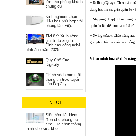
lớn cho phòng khách
+ Rolling (Quay): Chức năng nà
chung cư
dụng lực ma sát giữa quần áo và
Kinh nghiệm chọn
+ Stepping (Đập): Chức năng nà
điều hòa phù hợp với
phòng làm việc
quần áo lên đến nơi cao nhất rồ
+ Swing (Đảo): Chức năng này ho
Tivi 8K: Xu hướng
giải trí tương lai –
góp phần bảo vệ quần áo mỏng 
Đỉnh cao công nghệ
hình ảnh năm 2025
Video minh họa về chức năng
Quy Chế Của
DigiCity
Chính sách bảo mật
thông tin trực tuyến
của DigiCity
TIN HOT
Điều hòa tiết kiệm
điện cho phòng trẻ
em: Lựa chọn thông
minh cho sức khỏe