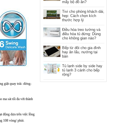
mấy bộ đồ ăn?
Tivi cho phòng khách dài,
hẹp: Cách chọn kích
thước hợp lý
Điều hòa treo tường và
điều hòa tủ đứng: Dùng
cho không gian nào?
Bếp từ đôi cho gia đình
hay ăn lẩu, nướng tại
bàn
Tủ lạnh side by side hay
tủ lạnh 3 cánh cho bếp
rộng?
g giặt quay trái- dừng-
o ma sát tối đa với thành
ạt động dựa trên việc lồng
ng 108 vòng/ phút.