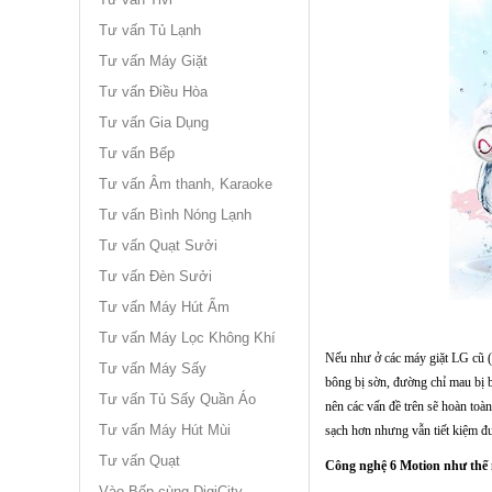
Tư vấn Tủ Lạnh
Tư vấn Máy Giặt
Tư vấn Điều Hòa
Tư vấn Gia Dụng
Tư vấn Bếp
Tư vấn Âm thanh, Karaoke
Tư vấn Bình Nóng Lạnh
Tư vấn Quạt Sưởi
Tư vấn Đèn Sưởi
Tư vấn Máy Hút Ẩm
Tư vấn Máy Lọc Không Khí
Nếu như ở các máy giặt LG cũ (
Tư vấn Máy Sấy
bông bị sờn, đường chỉ mau bị 
Tư vấn Tủ Sấy Quần Áo
nên các vấn đề trên sẽ hoàn toà
Tư vấn Máy Hút Mùi
sạch hơn nhưng vẫn tiết kiệm đ
Tư vấn Quạt
Công nghệ 6 Motion như thế
Vào Bếp cùng DigiCity