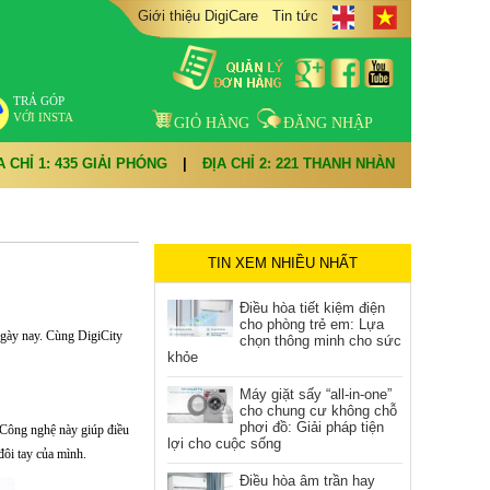
Giới thiệu DigiCare
Tin tức
TRẢ GÓP
VỚI INSTA
GIỎ HÀNG
ĐĂNG NHẬP
A CHỈ 1: 435 GIẢI PHÓNG
|
ĐỊA CHỈ 2: 221 THANH NHÀN
TIN XEM NHIỀU NHẤT
Điều hòa tiết kiệm điện
cho phòng trẻ em: Lựa
ngày nay. Cùng DigiCity
chọn thông minh cho sức
khỏe
Máy giặt sấy “all-in-one”
cho chung cư không chỗ
phơi đồ: Giải pháp tiện
 Công nghệ này giúp điều
lợi cho cuộc sống
đôi tay của mình.
Điều hòa âm trần hay