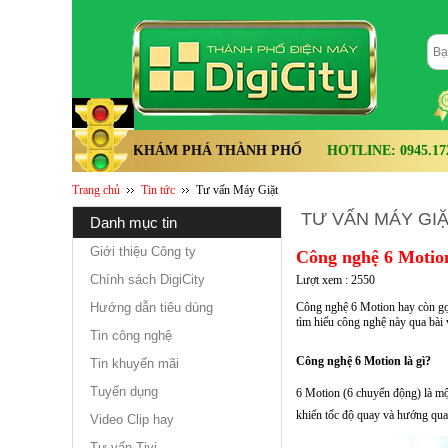
KHÁM PHÁ THÀNH PHỐ
HOTLINE: 0945.172.
Trang chủ
Tin tức
Tư vấn Máy Giặt
TƯ VẤN MÁY GI
danh mục tin
Giới thiệu Công ty
Công nghệ 6 Motio
Chính sách DigiCity
Lượt xem : 2550
Hướng dẫn tiêu dùng
Công nghệ 6 Motion hay còn gọi
tìm hiểu công nghệ này qua bài v
Tin công nghệ
Công nghệ 6 Motion là gì?
Tin khuyến mãi
Tuyển dụng
6 Motion (6 chuyển động) là mộ
khiển tốc độ quay và hướng quay
Video Clip hay
Tư vấn Tivi