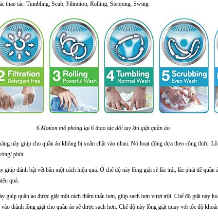
thao tác: Tumbling, Scub, Filtration, Rolling, Stepping, Swing.
6 Motion mô phỏng lại 6 thao tác đôi tay khi giặt quần áo
ăng này giúp cho quần áo không bị xoắn chặt vào nhau. Nó hoạt động dựa theo công thức: Lồn
vòng/ phút.
giúp đánh bật vết bẩn một cách hiệu quả. Ở chế độ này lồng giặt sẽ lắc trái, lắc phải để quần á
hiệu quả.
ày giúp quần áo được giặt một cách thẩm thấu hơn, giúp sạch hơn vượt trội. Chế độ giặt này ho
o vào thành lồng giặt cho quần áo sẽ được sạch hơn. Chế độ này lồng giặt quay với tốc độ khoả