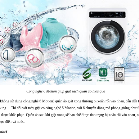
Công nghệ 6 Motion giúp giặt sạch quần áo hiệu quả
không sử dụng công nghệ 6 Motion) quần áo giặt xong thường bị xoắn rối vào nhau, dẫn đến tìn
bung… Thì đối với máy giặt có công nghệ 6 Motion, với 6 chuyển động mô phỏng giống như tha
n được khắc phục. Quần áo sau khi giặt xong sẽ hạn chế được tình trạng bị xoắn rối vào nhau, 
ược điện và nước.
 nào?