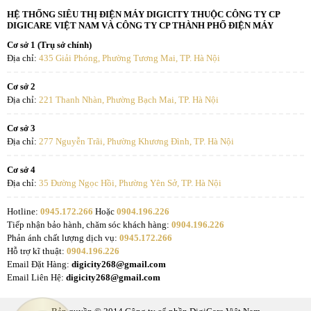
HỆ THỐNG SIÊU THỊ ĐIỆN MÁY DIGICITY THUỘC CÔNG TY CP
DIGICARE VIỆT NAM VÀ CÔNG TY CP THÀNH PHỐ ĐIỆN MÁY
Cơ sở 1 (Trụ sở chính)
Địa chỉ:
435 Giải Phóng, Phường Tương Mai, TP. Hà Nội
Cơ sở 2
Địa chỉ:
221 Thanh Nhàn, Phường Bạch Mai, TP. Hà Nội
Cơ sở 3
Địa chỉ:
277 Nguyễn Trãi, Phường Khương Đình, TP. Hà Nội
Cơ sở 4
Địa chỉ:
35 Đường Ngọc Hồi, Phường Yên Sở, TP. Hà Nội
Hotline:
0945.172.266
Hoặc
0904.196.226
Tiếp nhận bảo hành, chăm sóc khách hàng:
0904.196.226
Phản ánh chất lượng dịch vụ:
0945.172.266
Hỗ trợ kĩ thuật:
0904.196.226
Email Đặt Hàng:
digicity268@gmail.com
Email Liên Hệ:
digicity268@gmail.com