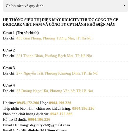
Chính sách và quy định
HỆ THỐNG SIÊU THỊ ĐIỆN MÁY DIGICITY THUỘC CÔNG TY CP
DIGICARE VIỆT NAM VÀ CÔNG TY CP THÀNH PHỐ ĐIỆN MÁY
Cơ sở 1 (Trụ sở chính)
Địa chỉ:
435 Giải Phóng, Phường Tương Mai, TP. Hà Nội
Cơ sở 2
Địa chỉ:
221 Thanh Nhàn, Phường Bạch Mai, TP. Hà Nội
Cơ sở 3
Địa chỉ:
277 Nguyễn Trãi, Phường Khương Đình, TP. Hà Nội
Cơ sở 4
Địa chỉ:
35 Đường Ngọc Hồi, Phường Yên Sở, TP. Hà Nội
Hotline:
0945.172.266
Hoặc
0904.196.226
Tiếp nhận bảo hành, chăm sóc khách hàng:
0904.196.226
Phản ánh chất lượng dịch vụ:
0945.172.266
Hỗ trợ kĩ thuật:
0904.196.226
Email Đặt Hàng:
digicity268@gmail.com
Email Liên Hệ:
digicity268@gmail.com