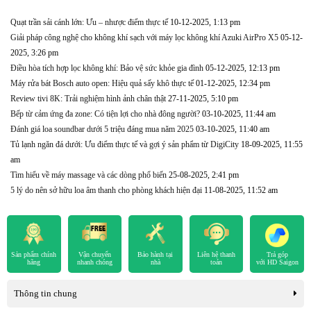
Quạt trần sải cánh lớn: Ưu – nhược điểm thực tế
10-12-2025, 1:13 pm
Giải pháp công nghệ cho không khí sạch với máy lọc không khí Azuki AirPro X5
05-12-
2025, 3:26 pm
Điều hòa tích hợp lọc không khí: Bảo vệ sức khỏe gia đình
05-12-2025, 12:13 pm
Máy rửa bát Bosch auto open: Hiệu quả sấy khô thực tế
01-12-2025, 12:34 pm
Review tivi 8K: Trải nghiệm hình ảnh chân thật
27-11-2025, 5:10 pm
Bếp từ cảm ứng đa zone: Có tiện lợi cho nhà đông người?
03-10-2025, 11:44 am
Đánh giá loa soundbar dưới 5 triệu đáng mua năm 2025
03-10-2025, 11:40 am
Tủ lạnh ngăn đá dưới: Ưu điểm thực tế và gợi ý sản phẩm từ DigiCity
18-09-2025, 11:55
am
Tìm hiểu về máy massage và các dòng phổ biến
25-08-2025, 2:41 pm
5 lý do nên sở hữu loa âm thanh cho phòng khách hiện đại
11-08-2025, 11:52 am
Sản phẩm chính
Vận chuyển
Bảo hành tại
Liên hệ thanh
Trả góp
hãng
nhanh chóng
nhà
toán
với HD Saigon
Thông tin chung