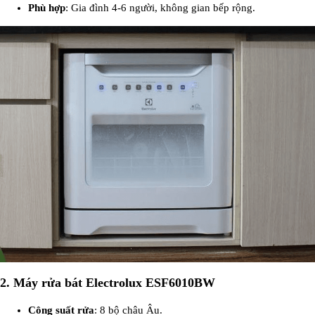
Phù hợp
: Gia đình 4-6 người, không gian bếp rộng.
2.
Máy rửa bát Electrolux ESF6010BW
Công suất rửa
: 8 bộ châu Âu.