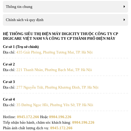
Thông tin chung
Chính sách và quy định
HỆ THỐNG SIÊU THỊ ĐIỆN MÁY DIGICITY THUỘC CÔNG TY CP
DIGICARE VIỆT NAM VÀ CÔNG TY CP THÀNH PHỐ ĐIỆN MÁY
Cơ sở 1 (Trụ sở chính)
Địa chỉ:
435 Giải Phóng, Phường Tương Mai, TP. Hà Nội
Cơ sở 2
Địa chỉ:
221 Thanh Nhàn, Phường Bạch Mai, TP. Hà Nội
Cơ sở 3
Địa chỉ:
277 Nguyễn Trãi, Phường Khương Đình, TP. Hà Nội
Cơ sở 4
Địa chỉ:
35 Đường Ngọc Hồi, Phường Yên Sở, TP. Hà Nội
Hotline:
0945.172.266
Hoặc
0904.196.226
Tiếp nhận bảo hành, chăm sóc khách hàng:
0904.196.226
Phản ánh chất lượng dịch vụ:
0945.172.266