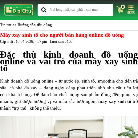
0
MENU
Tin tức
>> Hướng dẫn tiêu dùng
Máy xay sinh tố cho người bán hàng online đồ uống
Cập nhật : 16-04-2026, 4:57 pm - Lượt xem : 169
Đặc thù kinh doanh đồ uống
online và vai trò của máy xay sinh
tố
Kinh doanh đồ uống online – từ nước ép, sinh tố, smoothie cho đến trà
sữa, cà phê đá xay – đang ngày càng phát triển nhờ nhu cầu tiện lợi
của khách hàng. Để đảm bảo chất lượng sản phẩm đồng đều, phục vụ
nhanh, giữ được hương vị và màu sắc tươi ngon,
máy xay sinh tố
tr
thành "trợ thủ" không thể thiếu.