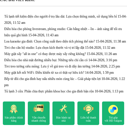
Tủ lạnh tiết kiệm điện cho người ở trọ lâu dài: Lựa chọn thông minh, sử dụng bền bỉ
15-04-
2026, 11:52 am
Điều hòa cho phòng livestream, phòng studio: Cân bằng nhiệt – ồn – ánh sáng để tối ưu
hiệu quả ghi hình
15-04-2026, 11:43 am
Loa karaoke gia đình: Chọn công suất theo diện tích phòng thế nào?
15-04-2026, 11:38 am
Tivi cho căn hộ studio: Lựa chọn kích thước và vị trí lắp đặt
15-04-2026, 11:32 am
Máy giặt sấy “all in one” có thay được máy sấy riêng không?
15-04-2026, 11:26 am
Điều hòa cho nhà mặt đường nhiều bụi: Những tiêu chí cần có
14-04-2026, 3:16 pm
Tivi treo tường siêu mỏng: Lưu ý về giá treo và đi dây âm tường
14-04-2026, 2:25 pm
Máy giặt kết nối WiFi: Điều khiển từ xa có thật sự hữu ích?
14-04-2026, 1:59 pm
Bếp từ đôi cho gia đình hay nấu nhiều món cùng lúc – Giải pháp tiện lợi
10-04-2026, 1:22
pm
Tủ lạnh 3 cửa: Phân chia thực phẩm khoa học cho gia đình bận rộn
10-04-2026, 1:13 pm
Sản phẩm chính
Vận chuyển
Bảo hành tại
Liên hệ thanh
Trả góp
hãng
nhanh chóng
nhà
toán
với HD Saigon