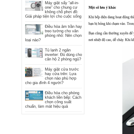
Máy giặt sấy “all-in-
one” cho chung cư
Một số lưu ý khác
không chỗ phơi đồ:
Giải pháp tiện lợi cho cuộc sống
Khi bếp điện đang hoạt động thì
bạn bị bỏng khi chạm vào. Tron
Điều hòa âm trần hay
treo tường cho văn
Bạn cũng cần thường xuyên để ý
phòng nhỏ: Nên chọn
nơi nhiệt độ cao, dễ cháy. Khi 
loại nào?
Tủ lạnh 2 ngăn
inverter: Đủ dùng cho
căn hộ 2 phòng ngủ?
Máy giặt cửa trước
hay cửa trên: Lựa
chọn nào phù hợp
cho gia đình 4 người?
Điều hòa cho phòng
khách liền bếp: Cách
chọn công suất
chuẩn, làm mát hiệu quả