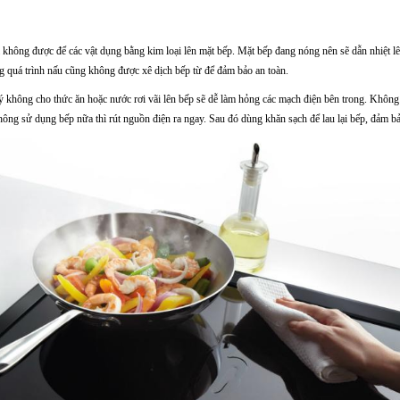
 không được để các vật dụng bằng kim loại lên mặt bếp. Mặt bếp đang nóng nên sẽ dẫn nhiệt lê
g quá trình nấu cũng không được xê dịch bếp từ để đảm bảo an toàn.
 không cho thức ăn hoặc nước rơi vãi lên bếp sẽ dễ làm hỏng các mạch điện bên trong. Khôn
không sử dụng bếp nữa thì rút nguồn điện ra ngay. Sau đó dùng khăn sạch để lau lại bếp, đảm bả