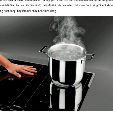
c mới bắt đầu nấu bạn nên để chế độ nhiệt độ thấp cho an toàn. Thêm vào đó, không để nồi khôn
hông hoạt động, hay làm nồi cháy hoặc biến dạng.