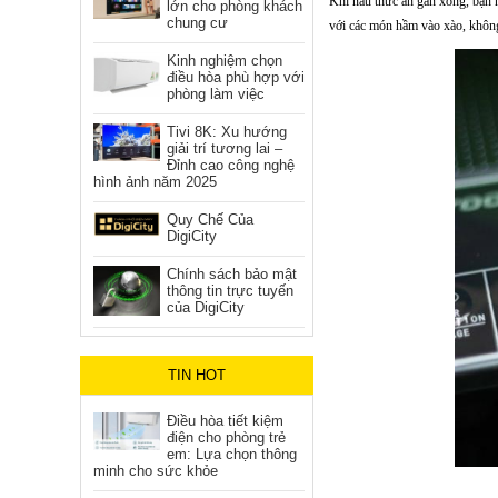
Khi nấu thức ăn gần xong, bạn nê
lớn cho phòng khách
chung cư
với các món hầm vào xào, khôn
Kinh nghiệm chọn
điều hòa phù hợp với
phòng làm việc
Tivi 8K: Xu hướng
giải trí tương lai –
Đỉnh cao công nghệ
hình ảnh năm 2025
Quy Chế Của
DigiCity
Chính sách bảo mật
thông tin trực tuyến
của DigiCity
TIN HOT
Điều hòa tiết kiệm
điện cho phòng trẻ
em: Lựa chọn thông
minh cho sức khỏe