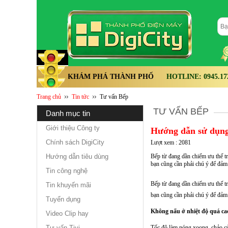
KHÁM PHÁ THÀNH PHỐ
HOTLINE: 0945.172.
Trang chủ
Tin tức
Tư vấn Bếp
TƯ VẤN BẾP
danh mục tin
Giới thiệu Công ty
Hướng dẫn sử dụng
Chính sách DigiCity
Lượt xem : 2081
Hướng dẫn tiêu dùng
Bếp từ đang dần chiếm ưu thế tr
bạn cũng cần phải chú ý để đảm 
Tin công nghệ
Bếp từ đang dần chiếm ưu thế tr
Tin khuyến mãi
bạn cũng cần phải chú ý để đảm 
Tuyển dụng
Không nấu ở nhiệt độ quá ca
Video Clip hay
Tư vấn Tivi
Tốc độ làm nóng xoong, chảo của