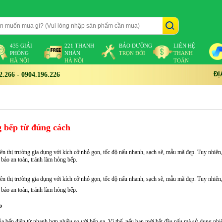
435 GIẢI
221 THANH
BẢO DƯỠNG
LIÊN HỆ
PHÓNG
NHÀN
TRỌN ĐỜI
THANH
HÀ NỘI
HÀ NỘI
TOÁN
ĐỊ
266 - 0904.196.226
 bếp từ đúng cách
ên thị trường gia dụng với kích cỡ nhỏ gọn, tốc độ nấu nhanh, sạch sẽ, mẫu mã đẹp. Tuy nhiên,
bảo an toàn, tránh làm hỏng bếp.
ên thị trường gia dụng với kích cỡ nhỏ gọn, tốc độ nấu nhanh, sạch sẽ, mẫu mã đẹp. Tuy nhiên,
bảo an toàn, tránh làm hỏng bếp.
o
 bếp điện từ nhanh hơn nhiều so với bếp ga. Vì thế, nếu bạn mới bắt đầu nấu mà sử dụng nhiệ