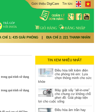
Giới thiệu DigiCare
Tin tức
TRẢ GÓP
VỚI INSTA
GIỎ HÀNG
ĐĂNG NHẬP
A CHỈ 1: 435 GIẢI PHÓNG
|
ĐỊA CHỈ 2: 221 THANH NHÀN
TIN XEM NHIỀU NHẤT
Điều hòa tiết kiệm điện
cho phòng trẻ em: Lựa
 trong quá trình sử dụng
chọn thông minh cho sức
khỏe
Máy giặt sấy “all-in-one”
 trong quá trình sử dụng
cho chung cư không chỗ
phơi đồ: Giải pháp tiện
lợi cho cuộc sống
Điều hòa âm trần hay
t độ quá cao có thể làm