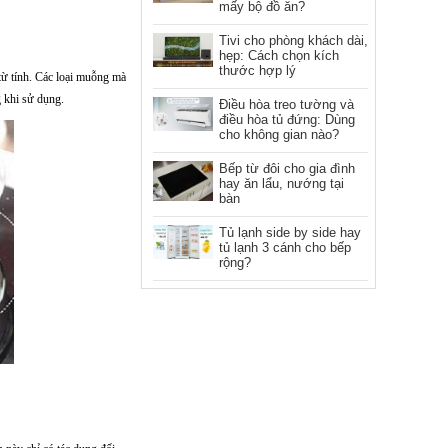
mấy bộ đồ ăn?
Tivi cho phòng khách dài,
hẹp: Cách chọn kích
thước hợp lý
từ tính. Các loại muỗng mà
g khi sử dụng.
Điều hòa treo tường và
điều hòa tủ đứng: Dùng
cho không gian nào?
Bếp từ đôi cho gia đình
hay ăn lẩu, nướng tại
bàn
Tủ lạnh side by side hay
tủ lạnh 3 cánh cho bếp
rộng?