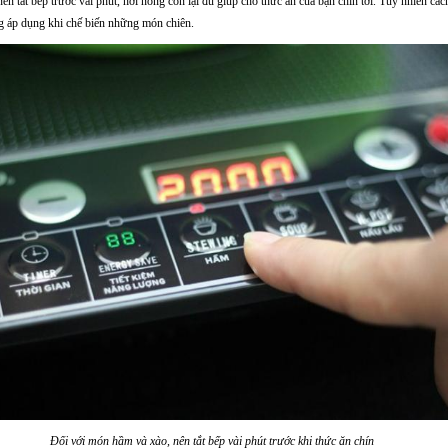
n tắt bếp trước vài phút, hơi nóng còn lại đủ giúp cho thức ăn của bạn chín tới. Tuy nhiên các
g áp dụng khi chế biến những món chiên.
Đối với món hầm và xào, nên tắt bếp vài phút trước khi thức ăn chín