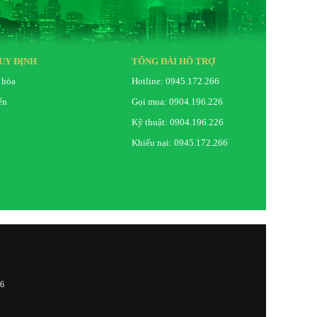
UY ĐỊNH
TỔNG ĐÀI HỖ TRỢ
 hòa
Hotline: 0945.172.266
ển
Gọi mua: 0904.196.226
Kỹ thuật: 0904.196.226
Khiếu nại: 0945.172.266
26