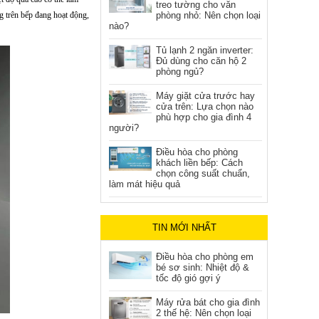
treo tường cho văn
g trên bếp đang hoạt động,
phòng nhỏ: Nên chọn loại
nào?
Tủ lạnh 2 ngăn inverter:
Đủ dùng cho căn hộ 2
phòng ngủ?
Máy giặt cửa trước hay
cửa trên: Lựa chọn nào
phù hợp cho gia đình 4
người?
Điều hòa cho phòng
khách liền bếp: Cách
chọn công suất chuẩn,
làm mát hiệu quả
TIN MỚI NHẤT
Điều hòa cho phòng em
bé sơ sinh: Nhiệt độ &
tốc độ gió gợi ý
Máy rửa bát cho gia đình
2 thế hệ: Nên chọn loại