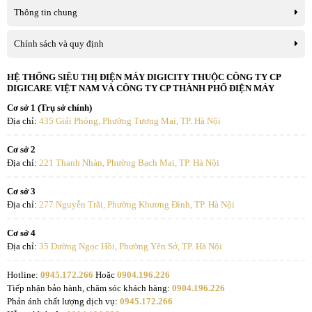
Thông tin chung
Chính sách và quy định
HỆ THỐNG SIÊU THỊ ĐIỆN MÁY DIGICITY THUỘC CÔNG TY CP
DIGICARE VIỆT NAM VÀ CÔNG TY CP THÀNH PHỐ ĐIỆN MÁY
Cơ sở 1 (Trụ sở chính)
Địa chỉ:
435 Giải Phóng, Phường Tương Mai, TP. Hà Nội
Cơ sở 2
Địa chỉ:
221 Thanh Nhàn, Phường Bạch Mai, TP. Hà Nội
Cơ sở 3
Địa chỉ:
277 Nguyễn Trãi, Phường Khương Đình, TP. Hà Nội
Cơ sở 4
Địa chỉ:
35 Đường Ngọc Hồi, Phường Yên Sở, TP. Hà Nội
Hotline:
0945.172.266
Hoặc
0904.196.226
Tiếp nhận bảo hành, chăm sóc khách hàng:
0904.196.226
Phản ánh chất lượng dịch vụ:
0945.172.266