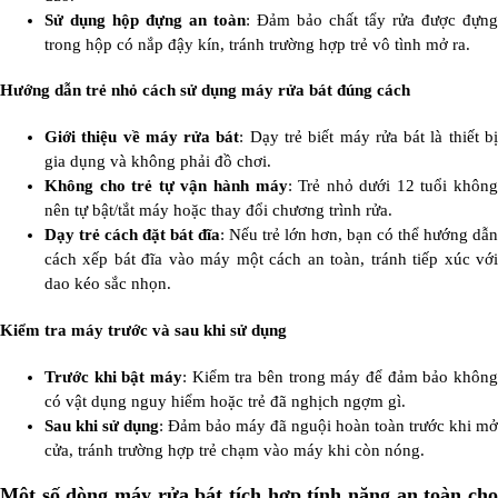
Sử dụng hộp đựng an toàn
: Đảm bảo chất tẩy rửa được đựng
trong hộp có nắp đậy kín, tránh trường hợp trẻ vô tình mở ra.
Hướng dẫn trẻ nhỏ cách sử dụng máy rửa bát đúng cách
Giới thiệu về máy rửa bát
: Dạy trẻ biết máy rửa bát là thiết b
gia dụng và không phải đồ chơi.
Không cho trẻ tự vận hành máy
: Trẻ nhỏ dưới 12 tuổi không
nên tự bật/tắt máy hoặc thay đổi chương trình rửa.
Dạy trẻ cách đặt bát đĩa
: Nếu trẻ lớn hơn, bạn có thể hướng dẫn
cách xếp bát đĩa vào máy một cách an toàn, tránh tiếp xúc với
dao kéo sắc nhọn.
Kiểm tra máy trước và sau khi sử dụng
Trước khi bật máy
: Kiểm tra bên trong máy để đảm bảo không
có vật dụng nguy hiểm hoặc trẻ đã nghịch ngợm gì.
Sau khi sử dụng
: Đảm bảo máy đã nguội hoàn toàn trước khi mở
cửa, tránh trường hợp trẻ chạm vào máy khi còn nóng.
Một số dòng máy rửa bát tích hợp tính năng an toàn cho