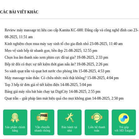
CÁC BÀI VIẾT KHÁC
Review máy massage trị liệu cao cấp Kamita KC-688: Đẳng cấp và công nghệ đỉnh cao
23-
08-2025, 11:51 am
Kinh nghiệm chọn mua máy xay sinh tố cho gia đình nhỏ
23-08-2025, 11:40 am
Mẹo vệ sinh bếp từ nhanh gọn, bền đẹp
21-08-2025, 12:55 pm
Chọn loa âm thanh nào xem phim cực đã tại gia?
19-08-2025, 2:33 pm
Bếp từ đôi có thực sự tiết kiệm thời gian nấu ăn?
19-08-2025, 2:26 pm
So sánh quạt trần và quạt hơi nước cho phòng lớn
15-08-2025, 4:53 pm
Máy massage toàn thân: Có chữa nhức mỏi thật không?
15-08-2025, 4:04 pm
Top 3 bếp từ đơn giá rẻ tiết kiệm điện
14-08-2025, 5:04 pm
Bảng giá máy rửa bát bán chạy tại DigiCity
14-08-2025, 2:55 pm
Quạt trần – giải pháp làm mát hiệu quả cho mọi không gian
14-08-2025, 2:50 pm
Sản phẩm chính
Vận chuyển
Bảo hành tại
Liên hệ thanh
Trả góp
hãng
nhanh chóng
nhà
toán
với HD Saigon