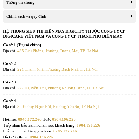
Thông tin chung
Chính sách và quy định
HỆ THỐNG SIÊU THỊ ĐIỆN MÁY DIGICITY THUỘC CÔNG TY CP
DIGICARE VIỆT NAM VÀ CÔNG TY CP THÀNH PHỐ ĐIỆN MÁY
Cơ sở 1 (Trụ sở chính)
Địa chỉ:
435 Giải Phóng, Phường Tương Mai, TP. Hà Nội
Cơ sở 2
Địa chỉ:
221 Thanh Nhàn, Phường Bạch Mai, TP. Hà Nội
Cơ sở 3
Địa chỉ:
277 Nguyễn Trãi, Phường Khương Đình, TP. Hà Nội
Cơ sở 4
Địa chỉ:
35 Đường Ngọc Hồi, Phường Yên Sở, TP. Hà Nội
Hotline:
0945.172.266
Hoặc
0904.196.226
Tiếp nhận bảo hành, chăm sóc khách hàng:
0904.196.226
Phản ánh chất lượng dịch vụ:
0945.172.266
Hỗ trợ kĩ thuật:
0904.196.226