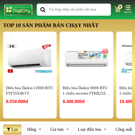
0
MENU
TOP 10 SẢN PHẨM BÁN CHẠY NHẤT
Điều hòa Daikin 12000 BTU
Điều hòa Daikin 9000 BTU
Điều hòa
FTF35XAV1V
1 chiều inverter FTKB25ZV
1 chiều 
MV
MV
8.950.000đ
8.400.000đ
10.400.
Lọc
Hãng
Giá bán
Loại điều hòa
Công suất