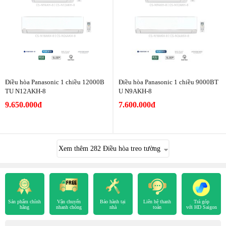
Điều hòa Panasonic 1 chiều 12000B
Điều hòa Panasonic 1 chiều 9000BT
TU N12AKH-8
U N9AKH-8
9.650.000đ
7.600.000đ
Xem thêm
282
Điều hòa treo tường
Sản phẩm chính
Vận chuyển
Bảo hành tại
Liên hệ thanh
Trả góp
hãng
nhanh chóng
nhà
toán
với HD Saigon