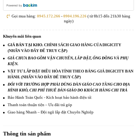
Powered by
Gọi mua hàng:
0945.172.266
-
0904.196.226
( từ 8h15 đến 21h30 hàng
ngày)
Khuyến mãi liên quan
GIÁ BÁN TẠI KHO.
CHÍNH SÁCH GIAO HÀNG CỦA DIGICITY
(NHẤN VÀO ĐÂY ĐỂ TRUY CẬP)
GIÁ CHƯA BAO GỒM VẬN CHUYỂN, LẮP ĐẶT, ỐNG ĐỒNG VÀ PHỤ
KIỆN.
VẬT TƯ LẮP ĐẶT ĐIỀU HÒA TÍNH THEO BẢNG GIÁ DIGICITY BAN
HÀNH. (NHẤN VÀO ĐÂY ĐỂ TRUY CẬP)
ĐỐI VỚI TRƯỜNG HỢP PHẢI DÙNG DÀN GIÁO CAO TẦNG CHO ĐỊA
HÌNH KHÓ, CHI PHÍ THUÊ DÀN GIÁO DO KHÁCH HÀNG CHI TRẢ
Bảo Hành Toàn Quốc - Kích hoạt bảo hành điện tử.
Thanh toán thuận tiện – Ưu đãi trả góp
Giao hàng Nhanh – Đội ngũ lắp đặt Chuyên Nghiệp
Thông tin sản phẩm