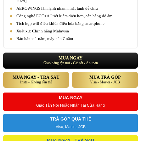
2025]
AEROWINGS làm lạnh nhanh, mát lạnh dễ chịu
Công nghệ ECO+A.I tiết kiệm điện hơn, cân bằng độ ẩm
Tích hợp wifi điều khiển điều hòa bằng smartphone
Xuất xứ: Chính hãng Malaysia
Bảo hành: 1 năm, máy nén 7 năm
MUA NGAY
Giao hàng tận nơi - Giá tốt - An toàn
MUA NGAY - TRẢ SAU
MUA TRẢ GÓP
Insta - Không cần thẻ
Visa - Master - JCB
MUA NGAY
Giao Tận Nơi Hoặc Nhận Tại Cửa Hàng
TRẢ GÓP QUA THẺ
Visa, Master, JCB
MUA NGAY - TRẢ SAU