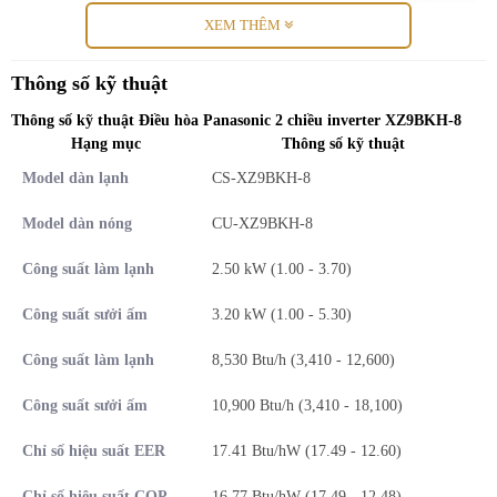
XEM THÊM
Thông số kỹ thuật
Thông số kỹ thuật Điều hòa Panasonic 2 chiều inverter XZ9BKH-8
Hạng mục
Thông số kỹ thuật
(Điều hòa Panasonic XZ9BKH-8 model mới 2025 sẽ thay thế cho
Model dàn lạnh
CS-XZ9BKH-8
model trước đó XZ9ZKH-8)
Model dàn nóng
CU-XZ9BKH-8
Panasonic đỉnh cao sang trọng & tinh tế
Công suất làm lạnh
2.50 kW (1.00 - 3.70)
Điều hòa Panasonic luôn để lại trong lòng người tiêu dùng đó là vẻ
Công suất sưởi ấm
3.20 kW (1.00 - 5.30)
đẹp, ấn tượng trong thiết kế luôn đẳng cấp nhất chưa có hãng điều
hòa nào khác theo kịp. Và với máy điều hoà Panasonic 2 chiều
Công suất làm lạnh
8,530 Btu/h (3,410 - 12,600)
XZ9BKH-8 cũng vậy thiết kế hiện đại, sang trọng, đường nét tinh tế
từ mọi góc nhìn góp phần làm nổi bật không gian nội thất ngôi nhà
Công suất sưởi ấm
10,900 Btu/h (3,410 - 18,100)
Bạn.
Chỉ số hiệu suất EER
17.41 Btu/hW (17.49 - 12.60)
Với công suất máy điều hòa 9000 BTU, Panasonic CU/CS-
XZ9BKH-8 phù hợp
lắp đặt cho phòng có diện tích khoảng dưới
Chỉ số hiệu suất COP
16.77 Btu/hW (17.49 - 12.48)