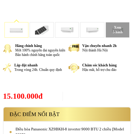
Xem
5 hình
Hàng chính hãng
Vận chuyển nhanh 2h
Mới 100% nguyên đai nguyên kiện
Nội thành Hà Nội
Bảo hành chính hãng toàn quốc
Lắp đặt nhanh
Chăm sóc khách hàng
Trong vòng 24h. Chuẩn quy định
Hậu mãi, hỗ trợ chu đáo
15.100.000đ
ĐẶC ĐIỂM NỔI BẬT
Điều hòa Panasonic XZ9BKH-8 inverter 9000 BTU 2 chiều [Model