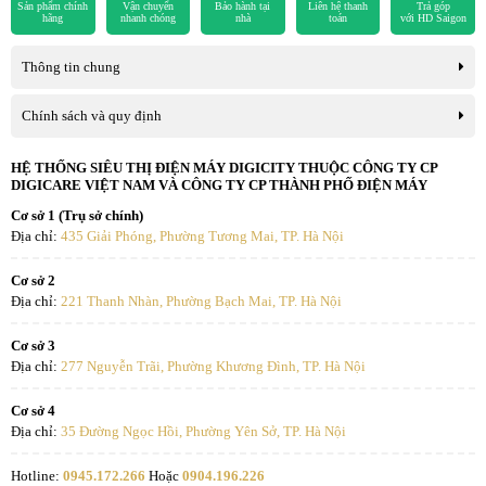
Công nghệ mới Nanoe-X tạo ra 9.600 tỷ gốc OH bọc trong nước
Sản phẩm chính
Vận chuyển
Bảo hành tại
Liên hệ thanh
Trả góp
hãng
nhanh chóng
nhà
toán
với HD Saigon
giúp khử mùi, giữ ẩm cho da và tóc, ức chế 5 tác nhân chất gây ô
nhiễm hiệu quả. Đặc biệt, Nanoe-X
ức chế sự phát triển vi rút
Thông tin chung
Corona
(SARS-CoV-2) giúp bảo vệ tốt cho sức khoẻ của bạn và
những người xung quanh khi đại dịch COVID 19 đang diễn biến
Chính sách và quy định
phức tạp.
HỆ THỐNG SIÊU THỊ ĐIỆN MÁY DIGICITY THUỘC CÔNG TY CP
DIGICARE VIỆT NAM VÀ CÔNG TY CP THÀNH PHỐ ĐIỆN MÁY
Cơ sở 1 (Trụ sở chính)
Địa chỉ:
435 Giải Phóng, Phường Tương Mai, TP. Hà Nội
Cơ sở 2
Địa chỉ:
221 Thanh Nhàn, Phường Bạch Mai, TP. Hà Nội
Cơ sở 3
Địa chỉ:
277 Nguyễn Trãi, Phường Khương Đình, TP. Hà Nội
Cơ sở 4
Địa chỉ:
35 Đường Ngọc Hồi, Phường Yên Sở, TP. Hà Nội
Cảm biến độ ẩm HUMDITY SENSOR
Hotline:
0945.172.266
Hoặc
0904.196.226