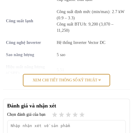
Công suất định mức (min/max): 2.7 kW
(0.9 – 3.3)
Công suất lạnh
Công suất BTU/h: 9,200 (3,070 –
11,250)
Công nghệ Inverter
Hệ thống Inverter Vector DC
Sao năng lượng
5 sao
Hiệu suất năng lượng
GoodSleep Timer - Cải thiện chất lượng giấc ngủ
5.51
(CSPF)
Cài đặt hẹn giờ ngủ, sau đó chế độ GoodSleep sẽ dần dần điều
XEM CHI TIẾT THÔNG SỐ KỸ THUẬT
Công suất điện vào (min/max): 700W
chỉnh nhiệt độ +2oC sau khi cài đặt và tắt thiết bị sau những giờ
Công suất điện tiêu thụ
(210 – 1,190)
được chỉ định, cung cấp nhiệt độ thoải mái trong khi bạn ngủ và
giảm tiếng ồn khó chịu.
Dòng điện hoạt động
3.54 – 3.24 A
Đánh giá và nhận xét
Chọn đánh giá của bạn
Powerful / High / Medium / Low /
Lưu lượng gió
Silent: 10.5 / 8.5 / 7.0 / 5.0 / 3.0 m³/phút