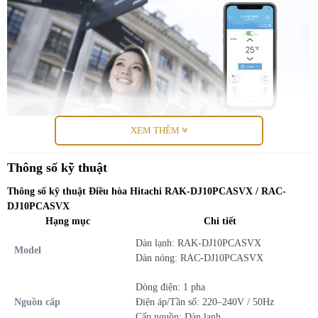
XEM THÊM
Thông số kỹ thuật
Thông số kỹ thuật Điều hòa Hitachi RAK-DJ10PCASVX / RAC-
Tốt hơn trong việc duy trì hiệu suất của máy lạnh
DJ10PCASVX
Hạng mục
Chi tiết
Dàn lạnh: RAK-DJ10PCASVX
Công nghệ FrostWash của Hitachi giúp duy trì hiệu suất của máy
Model
Dàn nóng: RAC-DJ10PCASVX
lạnh trong nhiều năm bằng cách đóng băng bụi bẩn, làm tan chảy
và rửa trôi. Các thử nghiệm của chúng tôi cho thấy các hệ thống có
Dòng điện: 1 pha
FrostWash tốt hơn gấp trong việc duy trì hiệu suất luồng không khí
Nguồn cấp
Điện áp/Tần số: 220–240V / 50Hz
so với các hệ thống không có công nghệ này.
Cấp nguồn: Dàn lạnh