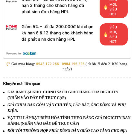
MỚI,
hạn 3 tháng cho khách hàng đã
SIÊU
phát sinh đơn hàng HPL
HOT
Giảm 5% – tối đa 200.000đ khi chọn
SIÊU
MỚI,
kỳ hạn 6 & 12 tháng cho khách hàng
SIÊU
đã phát sinh đơn hàng HPL
HOT
Powered by
Gọi mua hàng:
0945.172.266
-
0904.196.226
( từ 8h15 đến 21h30 hàng
ngày)
Khuyến mãi liên quan
GIÁ BÁN TẠI KHO.
CHÍNH SÁCH GIAO HÀNG CỦA DIGICITY
(NHẤN VÀO ĐÂY ĐỂ TRUY CẬP)
GIÁ CHƯA BAO GỒM VẬN CHUYỂN, LẮP ĐẶT, ỐNG ĐỒNG VÀ PHỤ
KIỆN.
VẬT TƯ LẮP ĐẶT ĐIỀU HÒA TÍNH THEO BẢNG GIÁ DIGICITY BAN
HÀNH. (NHẤN VÀO ĐÂY ĐỂ TRUY CẬP)
ĐỐI VỚI TRƯỜNG HỢP PHẢI DÙNG DÀN GIÁO CAO TẦNG CHO ĐỊA