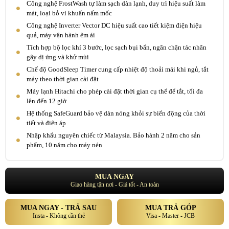
Công nghệ FrostWash tự làm sạch dàn lạnh, duy trì hiệu suất làm
mát, loại bỏ vi khuẩn nấm mốc
Công nghệ Inverter Vector DC hiệu suất cao tiết kiệm điện hiệu
quả, máy vận hành êm ái
Tích hợp bộ lọc khí 3 bước, lọc sạch bụi bẩn, ngăn chặn tác nhân
gây dị ứng và khử mùi
Chế độ GoodSleep Timer cung cấp nhiệt độ thoải mái khi ngủ, tắt
máy theo thời gian cài đặt
Máy lạnh Hitachi cho phép cài đặt thời gian cụ thể để tắt, tối đa
lên đến 12 giờ
Hệ thống SafeGuard bảo vệ dàn nóng khỏi sự biến động của thời
tiết và điện áp
Nhập khẩu nguyên chiếc từ Malaysia. Bảo hành 2 năm cho sản
phẩm, 10 năm cho máy nén
MUA NGAY
Giao hàng tận nơi - Giá tốt - An toàn
MUA NGAY - TRẢ SAU
MUA TRẢ GÓP
Insta - Không cần thẻ
Visa - Master - JCB