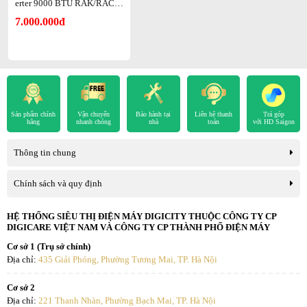
Vỏ ngoài chống gỉ
erter 9000 BTU RAK/RAC-D
J10PCASVX
Mạch trễ 3 phút (hạn chế nổ cầu chì)
7.000.000đ
Ống thoát nước thay đổi linh hoạt
Xuất xứ
Malaysia
Sản phẩm chính
Vận chuyển
Bảo hành tại
Liên hệ thanh
Trả góp
hãng
nhanh chóng
nhà
toán
với HD Saigon
Thông tin chung
Chính sách và quy định
HỆ THỐNG SIÊU THỊ ĐIỆN MÁY DIGICITY THUỘC CÔNG TY CP
DIGICARE VIỆT NAM VÀ CÔNG TY CP THÀNH PHỐ ĐIỆN MÁY
Giúp thanh lọc không khí trong nhà
Cơ sở 1 (Trụ sở chính)
Kết hợp 3 công nghệ lọc không khí khác nhau để tăng cường hiệu
Địa chỉ:
435 Giải Phóng, Phường Tương Mai, TP. Hà Nội
quả chống lại các chất gây ô nhiễm bao gồm virus và vi khuẩn và
thậm chí cả mùi khó chịu. Bộ lọc trước (pre-filter), bộ lọc không khí
Cơ sở 2
(air-purifying filter) và chức năng làm sạch dàn trao đổi nhiệt (heat
Địa chỉ:
221 Thanh Nhàn, Phường Bạch Mai, TP. Hà Nội