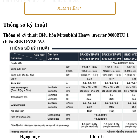
dưới 15m
: Phòng ngủ, phòng làm việc...
XEM THÊM
Thông số kỹ thuật
Thông số kỹ thuật Điều hòa Mitsubishi Heavy inverter 9000BTU 1
chiều SRK10YZP-W5
Công nghệ DC PAM inverter tiết kiệm
điện
Máy điều hòa không khí Mitsubishi Heavy Industries áp dụng công
Hạng mục
Chi tiết
nghệ biến tần DC PAM, có thể điều khiển được điện áp và tần số