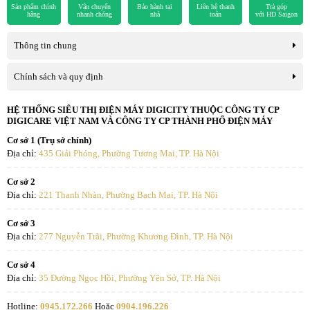
Sản phẩm chính
Vận chuyển
Bảo hành tại
Liên hệ thanh
Trả góp
Nút nhấn dạ quang trên
hãng
nhanh chóng
nhà
toán
với HD Saigon
Có (Tự phát sáng trong phòng tối)
Nhiệt độ phòng được kiểm soát một cách tự động trong thời gian cài
remote
đặt để đảm bảo nhiệt độ phòng không quá lạnh hay quá nóng.
Thông tin chung
Chức năng tự chẩn đoán
Mitsubishi Heavy
SRK10YZP-W5
mang đến cho Bạn giấc ngủ
Có (Tự động báo lỗi qua vi xử lý)
lỗi
ngon lành, thư giãn thoải mái dễ chịu thực sự.
Chính sách và quy định
Có (Tạo ion âm khử mùi cả khi không
ION 24 giờ
HỆ THỐNG SIÊU THỊ ĐIỆN MÁY DIGICITY THUỘC CÔNG TY CP
hoạt động)
DIGICARE VIỆT NAM VÀ CÔNG TY CP THÀNH PHỐ ĐIỆN MÁY
Bảo hành toàn bộ máy
2 năm
Cơ sở 1 (Trụ sở chính)
Địa chỉ:
435 Giải Phóng, Phường Tương Mai, TP. Hà Nội
Bảo hành máy nén
5 năm
Cơ sở 2
Hạng mục
SRK10YZP-W5 / SRC10YZP-W5
Địa chỉ:
221 Thanh Nhàn, Phường Bạch Mai, TP. Hà Nội
Nguồn điện
1 Pha, 220/240V, 50Hz
Cơ sở 3
Địa chỉ:
277 Nguyễn Trãi, Phường Khương Đình, TP. Hà Nội
2.8 kW (1.0 ~ 3.0) / 9,554 BTU/h (3,412
Công suất lạnh
~ 10,236)
Cơ sở 4
Địa chỉ:
35 Đường Ngọc Hồi, Phường Yên Sở, TP. Hà Nội
Nút nhấn dạ quang
Công suất tiêu thụ điện
0.85 kW (0.24 ~ 0.94)
Hotline:
0945.172.266
Hoặc
0904.196.226