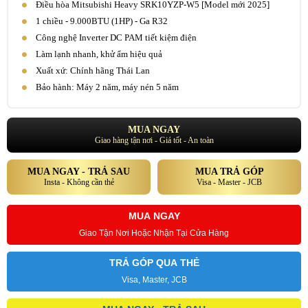
Điều hòa Mitsubishi Heavy SRK10YZP-W5 [Model mới 2025]
1 chiều - 9.000BTU (1HP) - Ga R32
Công nghệ Inverter DC PAM tiết kiệm điện
Làm lạnh nhanh, khử ẩm hiệu quả
Xuất xứ: Chính hãng Thái Lan
Bảo hành: Máy 2 năm, máy nén 5 năm
MUA NGAY
Giao hàng tận nơi - Giá tốt - An toàn
MUA NGAY - TRẢ SAU
MUA TRẢ GÓP
Insta - Không cần thẻ
Visa - Master - JCB
MUA NGAY
Giao Tận Nơi Hoặc Nhận Tại Cửa Hàng
TRẢ GÓP QUA THẺ
Visa, Master, JCB