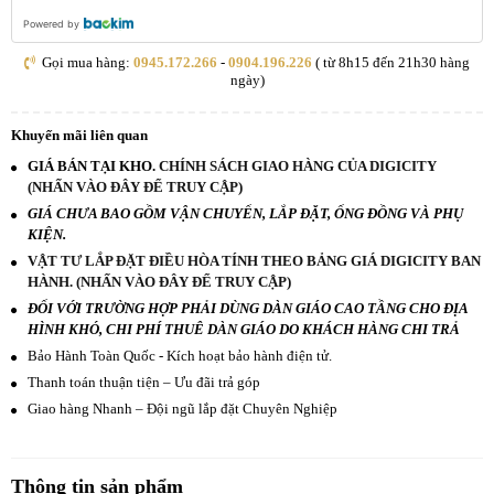
Powered by
Gọi mua hàng:
0945.172.266
-
0904.196.226
( từ 8h15 đến 21h30 hàng
ngày)
Khuyến mãi liên quan
GIÁ BÁN TẠI KHO.
CHÍNH SÁCH GIAO HÀNG CỦA DIGICITY
(NHẤN VÀO ĐÂY ĐỂ TRUY CẬP)
GIÁ CHƯA BAO GỒM VẬN CHUYỂN, LẮP ĐẶT, ỐNG ĐỒNG VÀ PHỤ
KIỆN.
VẬT TƯ LẮP ĐẶT ĐIỀU HÒA TÍNH THEO BẢNG GIÁ DIGICITY BAN
HÀNH. (NHẤN VÀO ĐÂY ĐỂ TRUY CẬP)
ĐỐI VỚI TRƯỜNG HỢP PHẢI DÙNG DÀN GIÁO CAO TẦNG CHO ĐỊA
HÌNH KHÓ, CHI PHÍ THUÊ DÀN GIÁO DO KHÁCH HÀNG CHI TRẢ
Bảo Hành Toàn Quốc - Kích hoạt bảo hành điện tử.
Thanh toán thuận tiện – Ưu đãi trả góp
Giao hàng Nhanh – Đội ngũ lắp đặt Chuyên Nghiệp
Thông tin sản phẩm