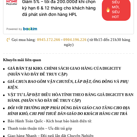
Giảm 5% – tối đa 200.000đ khi chọn
SIÊU
MỚI,
kỳ hạn 6 & 12 tháng cho khách hàng
SIÊU
đã phát sinh đơn hàng HPL
HOT
Powered by
Gọi mua hàng:
0945.172.266
-
0904.196.226
( từ 8h15 đến 21h30 hàng
ngày)
Khuyến mãi liên quan
GIÁ BÁN TẠI KHO.
CHÍNH SÁCH GIAO HÀNG CỦA DIGICITY
(NHẤN VÀO ĐÂY ĐỂ TRUY CẬP)
GIÁ CHƯA BAO GỒM VẬN CHUYỂN, LẮP ĐẶT, ỐNG ĐỒNG VÀ PHỤ
KIỆN.
VẬT TƯ LẮP ĐẶT ĐIỀU HÒA TÍNH THEO BẢNG GIÁ DIGICITY BAN
HÀNH. (NHẤN VÀO ĐÂY ĐỂ TRUY CẬP)
ĐỐI VỚI TRƯỜNG HỢP PHẢI DÙNG DÀN GIÁO CAO TẦNG CHO ĐỊA
HÌNH KHÓ, CHI PHÍ THUÊ DÀN GIÁO DO KHÁCH HÀNG CHI TRẢ
Bảo Hành Toàn Quốc - Kích hoạt bảo hành điện tử.
Thanh toán thuận tiện – Ưu đãi trả góp
Giao hàng Nhanh – Đội ngũ lắp đặt Chuyên Nghiệp