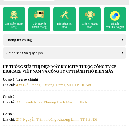
Điều hòa Comfee CFS-10FWF sử dụng môi chất làm lạnh gas R32
đảm bảo thân thiện với môi trường, cho hiệu suất làm lạnh cao và
tiết kiệm điện năng hơn.
Sản phẩm chính
Vận chuyển
Bảo hành tại
Liên hệ thanh
Trả góp
hãng
nhanh chóng
nhà
toán
với HD Saigon
Thông tin chung
Chính sách và quy định
HỆ THỐNG SIÊU THỊ ĐIỆN MÁY DIGICITY THUỘC CÔNG TY CP
DIGICARE VIỆT NAM VÀ CÔNG TY CP THÀNH PHỐ ĐIỆN MÁY
Cơ sở 1 (Trụ sở chính)
Địa chỉ:
435 Giải Phóng, Phường Tương Mai, TP. Hà Nội
Cơ sở 2
Địa chỉ:
221 Thanh Nhàn, Phường Bạch Mai, TP. Hà Nội
Cơ sở 3
Địa chỉ:
277 Nguyễn Trãi, Phường Khương Đình, TP. Hà Nội