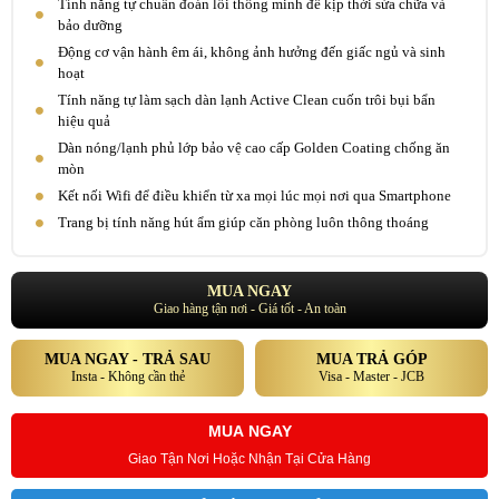
Tính năng tự chuẩn đoán lỗi thông minh để kịp thời sửa chữa và
bảo dưỡng
Động cơ vận hành êm ái, không ảnh hưởng đến giấc ngủ và sinh
hoạt
Tính năng tự làm sạch dàn lạnh Active Clean cuốn trôi bụi bẩn
hiệu quả
Dàn nóng/lạnh phủ lớp bảo vệ cao cấp Golden Coating chống ăn
mòn
Kết nối Wifi để điều khiển từ xa mọi lúc mọi nơi qua Smartphone
Trang bị tính năng hút ẩm giúp căn phòng luôn thông thoáng
MUA NGAY
Giao hàng tận nơi - Giá tốt - An toàn
MUA NGAY - TRẢ SAU
MUA TRẢ GÓP
Insta - Không cần thẻ
Visa - Master - JCB
MUA NGAY
Giao Tận Nơi Hoặc Nhận Tại Cửa Hàng