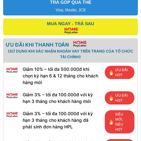
TRẢ GÓP QUA THẺ
Visa, Master, JCB
MUA NGAY - TRẢ SAU
ƯU ĐÃI KHI THANH TOÁN
(SỬ DỤNG KHI XÁC NHẬN KHOẢN VAY TRÊN TRANG CỦA TỔ CHỨC
TÀI CHÍNH)
Giảm 10% – tối đa 500.000đ khi
ƯU ĐÃI
HOT
chọn kỳ hạn 6 & 12 tháng cho khách
hàng mới
Giảm 3% – tối đa 100.000đ với kỳ
ƯU ĐÃI
HOT
hạn 3 tháng cho khách hàng mới
Giảm 3% – tối đa 100.000đ với kỳ
SIÊU
MỚI,
hạn 3 tháng cho khách hàng đã
SIÊU
phát sinh đơn hàng HPL
HOT