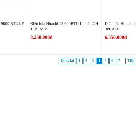
u 9000 BTU LF
Điều hòa Hitachi 12.000BTU 1 chiều CH
Điều hòa Hitachi 
13PCASV
0PCASV
8.250.000đ
6.550.000đ
Quay lại
1
2
3
4
5
6
7
...
Tiếp 