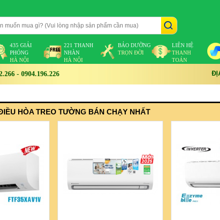
435 GIẢI
221 THANH
BẢO DƯỠNG
LIÊN HỆ
PHÓNG
NHÀN
TRỌN ĐỜI
THANH
HÀ NỘI
HÀ NỘI
TOÁN
ĐỊ
266 - 0904.196.226
ĐIỀU HÒA TREO TƯỜNG BÁN CHẠY NHẤT