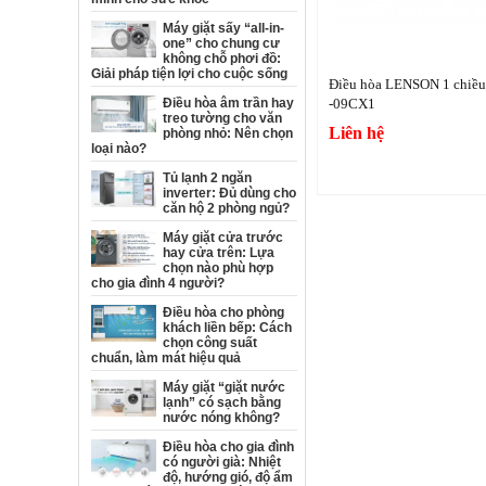
Máy giặt sấy “all-in-
one” cho chung cư
không chỗ phơi đồ:
Giải pháp tiện lợi cho cuộc sống
Điều hòa LENSON 1 chiề
Điều hòa âm trần hay
-09CX1
treo tường cho văn
Liên hệ
phòng nhỏ: Nên chọn
loại nào?
Tủ lạnh 2 ngăn
inverter: Đủ dùng cho
căn hộ 2 phòng ngủ?
Máy giặt cửa trước
hay cửa trên: Lựa
chọn nào phù hợp
cho gia đình 4 người?
Điều hòa cho phòng
khách liền bếp: Cách
chọn công suất
chuẩn, làm mát hiệu quả
Máy giặt “giặt nước
lạnh” có sạch bằng
nước nóng không?
Điều hòa cho gia đình
có người già: Nhiệt
độ, hướng gió, độ ẩm