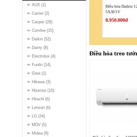
AUX (1)
Điều hòa Daikin 
5XAV1V
Carrier (2)
8.950.000đ
Casper (28)
Comfee (15)
Daikin (52)
Dairry (8)
Điều hòa treo tườ
Electrolux (4)
Funiki (14)
Gree (1)
Hikawa (3)
Hisense (10)
Hitachi (6)
Điều hòa Comfee 1 
Lenson (6)
000 BTU CFS-10
LG (34)
5.100.000đ
MDV (5)
Midea (9)