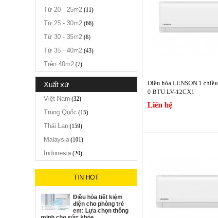
Từ 20 - 25m2
(11)
Từ 25 - 30m2
(66)
Từ 30 - 35m2
(8)
Từ 35 - 40m2
(43)
Trên 40m2
(7)
Điều hòa LENSON 1 chiều 
xuất xứ
0 BTU LV-12CX1
Việt Nam
(32)
Liên hệ
Trung Quốc
(15)
Thái Lan
(159)
Malaysia
(101)
Indonesia
(20)
TIN HOT
Điều hòa tiết kiệm
điện cho phòng trẻ
em: Lựa chọn thông
minh cho sức khỏe