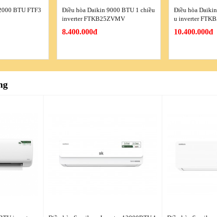
12000 BTU FTF3
Điều hòa Daikin 9000 BTU 1 chiều
Điều hòa Daiki
inverter FTKB25ZVMV
u inverter FT
8.400.000đ
10.400.000đ
ng
chiều Inverter 9
Điều hòa Mitsubishi Heavy inverte
Điều hòa Mitsubi
VGP
r 18.000 BTU 1 chiều SRK18YZP-
er 12.000BTU 
W5/SRC18YZP-W5
F
16.750.000đ
10.400.000đ