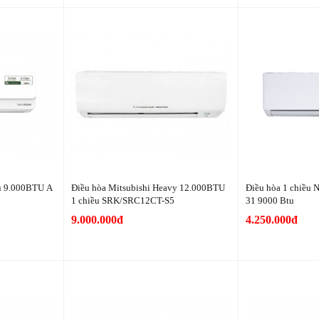
ều 9.000BTU A
Điều hòa Mitsubishi Heavy 12.000BTU
Điều hòa 1 chiều
1 chiều SRK/SRC12CT-S5
31 9000 Btu
9.000.000đ
4.250.000đ