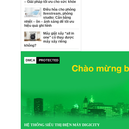
– Giải pháp tối ưu cho sức khỏe
Điều hòa cho phòng
livestream, phòng
studio: Cân bằng
nhiệt – ồn – ánh sáng để tối ưu
hiệu quả ghi hình
Máy giặt sấy “all in
one” có thay được
máy sấy riêng
không?
DMCA
PROTECTED
HỆ THỐNG SIÊU THỊ ĐIỆN MÁY DIGICITY