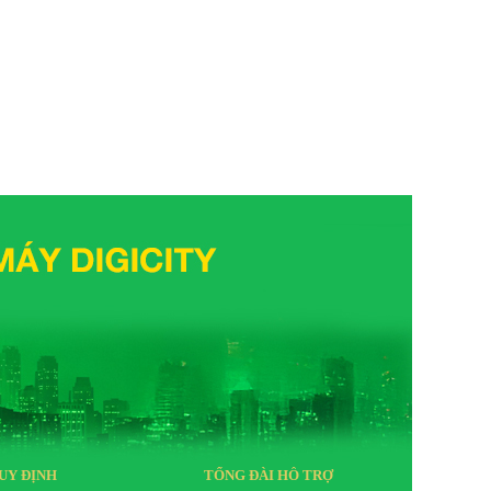
UY ĐỊNH
TỔNG ĐÀI HỖ TRỢ