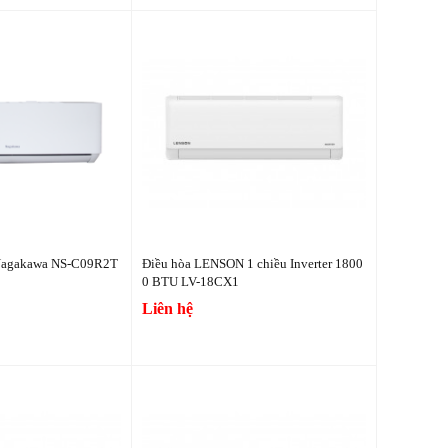
 Nagakawa NS-C09R2T
Điều hòa LENSON 1 chiều Inverter 1800
0 BTU LV-18CX1
Liên hệ