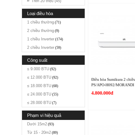
Trên 20 triệu (45)
loại điều hòa
1 chiều thường
(71)
2 chiều thường
(9)
1 chiều Inverter
(174)
2 chiều Inverter
(59)
công suất
≤ 9.000 BTU
(92)
≤ 12.000 BTU
(92)
Điều hòa Sumikura 2 chi
PS/APO-H092/MORANDI
≤ 18.000 BTU
(68)
4.800.000đ
≤ 24.000 BTU
(55)
≤ 28.000 BTU
(7)
phạm vi hiệu quả
Dưới 15m2
(93)
Từ 15 - 20m2
(89)