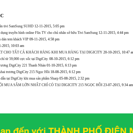
ÁC
hân tivi SamSung SUHD
12-11-2015, 5:05 pm
dụng truyền hình online Flix TV cho chủ nhân sở hữu Tivi SamSung
12-11-2015, 4:44 pm
dán tem khách VIP
09-11-2015, 4:58 pm
1-2015, 10:03 am
ỆT CHO TẤT CẢ KHÁCH HÀNG KHI MUA HÀNG TẠI DIGICITY
20-10-2015, 10:47 
chỉ từ 59,000 cực sốc tại DigiCity.
08-10-2015, 6:12 pm
trương DigiCity 221 Thanh Nhàn
01-10-2015, 6:13 pm
hai trương DigiCity 215 Ngọc Hồi
18-08-2015, 6:12 pm
dẫn tại DigiCity khi mua sản phẩm Sharp
05-08-2015, 2:32 pm
ỘI MUA SẮM LỚN NHẤT CHỈ CÓ TẠI DIGICITY 215 NGỌC HỒI
23-07-2015, 9:34 am