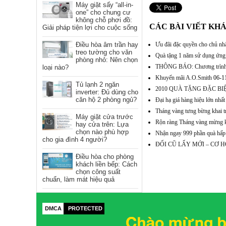
Máy giặt sấy “all-in-
one” cho chung cư
không chỗ phơi đồ:
CÁC BÀI VIẾT KH
Giải pháp tiện lợi cho cuộc sống
Ưu đãi đặc quyền cho chủ n
Điều hòa âm trần hay
treo tường cho văn
Quà tặng 1 năm sử dụng ứng 
phòng nhỏ: Nên chọn
THÔNG BÁO: Chương trình 
loại nào?
Khuyến mãi A.O.Smith
06-1
Tủ lạnh 2 ngăn
2010 QUÀ TẶNG ĐẶC BI
inverter: Đủ dùng cho
căn hộ 2 phòng ngủ?
Đại hạ giá hàng hiệu lớn nhất 
Tháng vàng tưng bừng khai 
Máy giặt cửa trước
Rộn ràng Tháng vàng mừng k
hay cửa trên: Lựa
chọn nào phù hợp
Nhận ngay 999 phần quà hấp 
cho gia đình 4 người?
ĐỔI CŨ LẤY MỚI – CƠ H
Điều hòa cho phòng
khách liền bếp: Cách
chọn công suất
chuẩn, làm mát hiệu quả
DMCA
PROTECTED