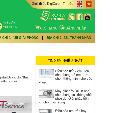
Giới thiệu DigiCare
Tin tức
TRẢ GÓP
VỚI INSTA
GIỎ HÀNG
ĐĂNG NHẬP
A CHỈ 1: 435 GIẢI PHÓNG
|
ĐỊA CHỈ 2: 221 THANH NHÀN
TIN XEM NHIỀU NHẤT
Điều hòa tiết kiệm điện
cho phòng trẻ em: Lựa
n phẩm LG cao cấp. Tham
chọn thông minh cho sức
hà theo yêu cầu.
khỏe
Máy giặt sấy “all-in-one”
cho chung cư không chỗ
phơi đồ: Giải pháp tiện
lợi cho cuộc sống
Điều hòa âm trần hay