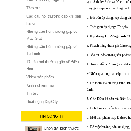
lạnh Side by Side và 05 cửa có 
Tâm sự
máy giặt sapience có động cơ D
Các câu hỏi thường gặp khi bán
b. Địa bàn áp dụng: Áp dụng c
hàng
c. Thời gian áp dụng: Từ ngày 
Những câu hỏi thường gặp về
2. Nội dung Chương trình “C
Máy Giặt
a. Khách hàng tham gia Chương 
Những câu hỏi thường gặp về
Tủ Lạnh
+ Bảo trì, bảo dưỡng sản phẩm m
17 câu hỏi thường gặp về Điều
+ Hướng dẫn sử dụng, cài đặt s
Hòa
+ Nhận quà tặng cao cấp từ chư
Video sản phẩm
b. Để tham gia chương trình, k
Kinh nghiệm hay
định.
Tin tức
3. Các Điều khoản và Điều ki
Hoạt động DigiCity
a. Lịch làm việc của Kỹ thuật v
TIN CÔNG TY
b. Mỗi sản phẩm hợp lệ được hư
c. Để việc hướng dẫn sử dụng, 
Chọn tivi kích thước