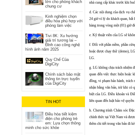
lớn cho phòng khách
nhà cung cấp khác trước khi bu
chung cư
d. Các nội dung của dịch vụ ch
Kinh nghiệm chọn
24 giờ vì lý do khách quan, bất
điều hòa phù hợp với
phòng làm việc
hàng trong vòng một (01) giờ để 
e. Kỹ thuật viên của LG sẽ khôn
Tivi 8K: Xu hướng
giải trí tương lai –
Đỉnh cao công nghệ
f. Đối với phần mềm, phần cứng
hình ảnh năm 2025
hoặc được chạy thử (demo), LG 
LG.
Quy Chế Của
DigiCity
g. LG không chịu trách nhiệm đối
Chính sách bảo mật
quan đến việc thực hiện hoặc 
thông tin trực tuyến
đồng, vi phạm bảo hành, trách 
của DigiCity
nhận bằng văn bản, trừ khi có 
biệt của LG. Điều khoản và Điề
liên quan đến luật bảo vệ quyền 
TIN HOT
h. Chương trình Chăm sóc Đặc 
Điều hòa tiết kiệm
chính thức tại Việt Nam và được
điện cho phòng trẻ
em: Lựa chọn thông
thêm chi tiết trong văn bản đi 
minh cho sức khỏe