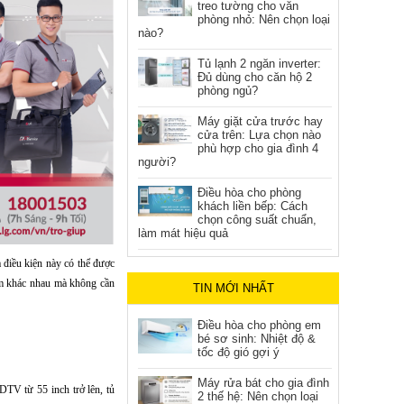
treo tường cho văn
phòng nhỏ: Nên chọn loại
nào?
Tủ lạnh 2 ngăn inverter:
Đủ dùng cho căn hộ 2
phòng ngủ?
Máy giặt cửa trước hay
cửa trên: Lựa chọn nào
phù hợp cho gia đình 4
người?
Điều hòa cho phòng
khách liền bếp: Cách
chọn công suất chuẩn,
làm mát hiệu quả
điều kiện này có thể được
ểm khác nhau mà không cần
TIN MỚI NHẤT
Điều hòa cho phòng em
bé sơ sinh: Nhiệt độ &
tốc độ gió gợi ý
Máy rửa bát cho gia đình
V từ 55 inch trở lên, tủ
2 thế hệ: Nên chọn loại