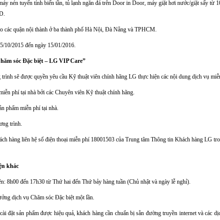
máy nén tuyến tính biến tần, tủ lạnh ngăn đá trên Door in Door, máy giặt hơi nước/giặt sấy từ 
D.
ho các quận nội thành ở ba thành phố Hà Nội, Đà Nẵng và TPHCM.
15/10/2015 đến ngày 15/01/2016.
hăm sóc Đặc biệt – LG VIP Care”
trình sẽ được quyền yêu cầu Kỹ thuật viên chính hãng LG thực hiện các nội dung dịch vụ miễn
iễn phí tại nhà bởi các Chuyên viên Kỹ thuật chính hãng.
ản phẩm miễn phí tại nhà.
ơng trình.
hách hàng liên hệ số điện thoại miễn phí 18001503 của Trung tâm Thông tin Khách hàng LG tro
ện khác
iên: 8h00 đến 17h30 từ Thứ hai đến Thứ bảy hàng tuần (Chủ nhật và ngày lễ nghỉ).
ởng dịch vụ Chăm sóc Đặc biệt một lần.
cài đặt sản phẩm được hiệu quả, khách hàng cần chuẩn bị sẵn đường truyền internet và các dịc