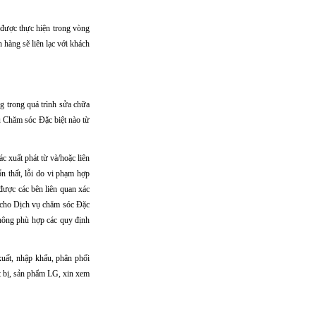
 được thực hiện trong vòng
 hàng sẽ liên lạc với khách
g trong quá trình sửa chữa
ụ Chăm sóc Đặc biệt nào từ
ác xuất phát từ và/hoặc liên
 thất, lỗi do vi phạm hợp
được các bên liên quan xác
ả cho Dịch vụ chăm sóc Đặc
không phù hợp các quy định
uất, nhập khẩu, phân phối
ết bị, sản phẩm LG, xin xem