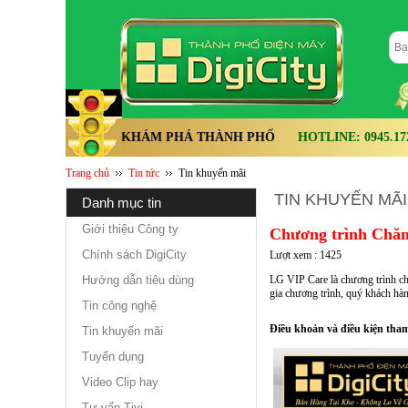
KHÁM PHÁ THÀNH PHỐ
HOTLINE: 0945.172.
Trang chủ
Tin tức
Tin khuyến mãi
TIN KHUYẾN MÃI
danh mục tin
Giới thiệu Công ty
Chương trình Chăm 
Chính sách DigiCity
Lượt xem : 1425
Hướng dẫn tiêu dùng
LG VIP Care là chương trình c
gia chương trình, quý khách hà
Tin công nghệ
Điều khoản và điều kiện tha
Tin khuyến mãi
Tuyển dụng
Video Clip hay
Tư vấn Tivi