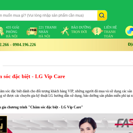
435 GIẢI
221 THANH
BẢO DƯỠNG
LIÊN HỆ
PHÓNG
NHÀN
TRỌN ĐỜI
THANH
HÀ NỘI
HÀ NỘI
TOÁN
ĐỊ
266 - 0904.196.226
sóc đặc biệt - LG Vip Care
hăm sóc đặc biệt dành cho đối tượng khách hàng VIP, những người đã mua và sử dụng các sả
ng sẽ được các chuyên gia kỹ thuật LG hướng dẫn sử dụng, bảo dưỡng sản phẩm miễn phí tại n
m gia chương trình "Chăm sóc đặc biệt - LG Vip Care"