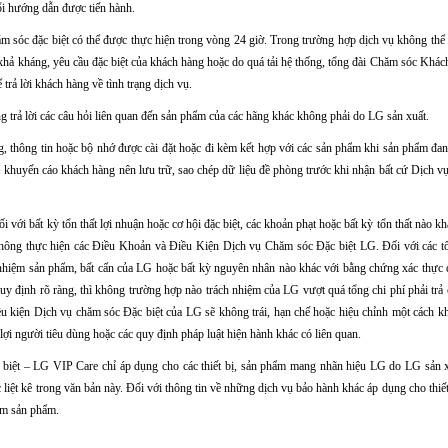
ổi hướng dẫn được tiến hành.
ăm sóc đặc biệt có thể được thực hiện trong vòng 24 giờ. Trong trường hợp dịch vụ không thể
 khả kháng, yêu cầu đặc biệt của khách hàng hoặc do quá tải hệ thống, tổng đài Chăm sóc Khách
trả lời khách hàng về tình trạng dịch vụ.
g trả lời các câu hỏi liên quan đến sản phẩm của các hãng khác không phải do LG sản xuất.
, thông tin hoặc bộ nhớ được cài đặt hoặc đi kèm kết hợp với các sản phẩm khi sản phẩm đan
khuyến cáo khách hàng nên lưu trữ, sao chép dữ liệu đề phòng trước khi nhận bất cứ Dịch v
 với bất kỳ tổn thất lợi nhuận hoặc cơ hội đặc biệt, các khoản phạt hoặc bất kỳ tổn thất nào kh
không thực hiện các Điều Khoản và Điều Kiện Dịch vụ Chăm sóc Đặc biệt LG. Đối với các tổn
nhiệm sản phẩm, bất cẩn của LG hoặc bất kỳ nguyên nhân nào khác với bằng chứng xác thực 
quy định rõ ràng, thì không trường hợp nào trách nhiệm của LG vượt quá tổng chi phí phải tr
u kiện Dịch vụ chăm sóc Đặc biệt của LG sẽ không trái, hạn chế hoặc hiệu chỉnh một cách 
lợi người tiêu dùng hoặc các quy định pháp luật hiện hành khác có liên quan.
biệt – LG VIP Care chỉ áp dụng cho các thiết bị, sản phẩm mang nhãn hiệu LG do LG sản x
 liệt kê trong văn bản này. Đối với thông tin về những dịch vụ bảo hành khác áp dụng cho thi
kèm sản phẩm.