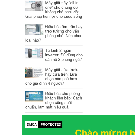
Máy giặt sấy “all-in-
one” cho chung cư
không chỗ phơi đồ:
Giải pháp tiện lợi cho cuộc sống
Điều hòa âm trần hay
treo tường cho văn
phòng nhỏ: Nên chọn
loại nào?
Tủ lạnh 2 ngăn
inverter: Đủ dùng cho
căn hộ 2 phòng ngủ?
Máy giặt cửa trước
hay cửa trên: Lựa
chọn nào phù hợp
cho gia đình 4 người?
Điều hòa cho phòng
khách liền bếp: Cách
chọn công suất
chuẩn, làm mát hiệu quả
DMCA
PROTECTED