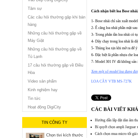
Tâm sự
Cách nhận biết loa Bose nhái
Các câu hỏi thường gặp khi bán
1- Bose nhái chỉ sản xuất model
hàng
2- Ê căng loa nhái phần mặt sau
Những câu hỏi thường gặp về
3- Trong phân tần loa nhái có tụ
Máy Giặt
4- Dây chạy trong loa nhái là d
5- Thùng loa xịn khi mở ra để ý 
Những câu hỏi thường gặp về
6- Đặc biệt là phần nhựa che lo
Tủ Lạnh
7- Model 301 IV đã không sản x
17 câu hỏi thường gặp về Điều
Xem một số model loa đang được
Hòa
Video sản phẩm
LOA CÂY VTB MS-727K
Kinh nghiệm hay
Tin tức
Hoạt động DigiCity
CÁC BÀI VIẾT KH
Hướng dẫn lắp đặt dàn âm t
TIN CÔNG TY
Bí quyết chọn ampli Jarguar 
Cách chọn mua micro tốt giá r
Chọn tivi kích thước