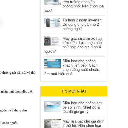
treo tường cho văn
phòng nhỏ: Nên chọn loại
nào?
Tủ lạnh 2 ngăn inverter:
Đủ dùng cho căn hộ 2
phòng ngủ?
Máy giặt cửa trước hay
cửa trên: Lựa chọn nào
phù hợp cho gia đình 4
người?
Điều hòa cho phòng
khách liền bếp: Cách
chọn công suất chuẩn,
ó đường nét sần sùi và thô
làm mát hiệu quả
TIN MỚI NHẤT
 nhận mùi thơm đặc biệt
Điều hòa cho phòng em
bé sơ sinh: Nhiệt độ &
óng đèn: sử dụng đèn
tốc độ gió gợi ý
Máy rửa bát cho gia đình
 loa ra ngoài.
2 thế hệ: Nên chọn loại