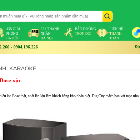
435 GIẢI
221 THANH
BẢO DƯỠNG
LIÊN HỆ
PHÓNG
NHÀN
TRỌN ĐỜI
THANH
HÀ NỘI
HÀ NỘI
TOÁN
ĐỊ
266 - 0904.196.226
NH, KARAOKE
 Bose xịn
 nhiều loa Bose thật, nhái lẫn lộn làm khách hàng khó phân biệt. DigiCity mách bạn vài mẹo nhỏ 