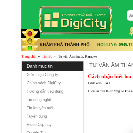
KHÁM PHÁ THÀNH PHỐ
HOTLINE: 0945.172.
Trang chủ
Tin tức
Tư vấn Âm thanh, Karaoke
TƯ VẤN ÂM THA
danh mục tin
Giới thiệu Công ty
Cách nhận biết loa
Chính sách DigiCity
Lượt xem : 1400
Hướng dẫn tiêu dùng
Hiện tại trên thị trường có khá
Tin công nghệ
Tin khuyến mãi
Tuyển dụng
Video Clip hay
Tư vấn Tivi