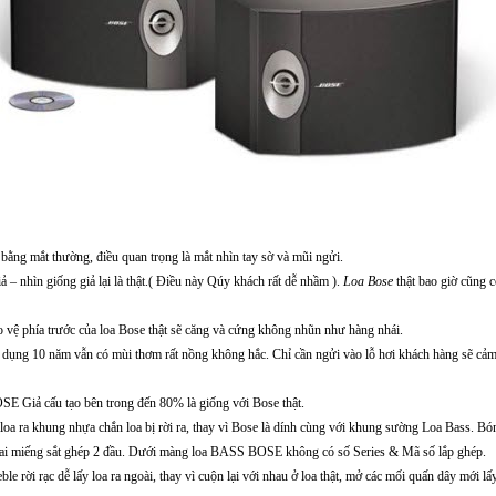
bằng mắt thường, điều quan trọng là mắt nhìn tay sờ và mũi ngửi.
iả – nhìn giống giả lại là thật.( Điều này Qúy khách rất dễ nhầm ).
Loa Bose
thật bao giờ cũng c
o vệ phía trước của loa Bose thật sẽ căng và cứng không nhũn như hàng nhái.
dụng 10 năm vẫn có mùi thơm rất nồng không hắc. Chỉ cần ngửi vào lỗ hơi khách hàng sẽ cảm
OSE Giả cấu tạo bên trong đến 80% là giống với Bose thật.
loa ra khung nhựa chắn loa bị rời ra, thay vì Bose là dính cùng với khung sường Loa Bass. B
 hai miếng sắt ghép 2 đầu. Dưới màng loa BASS BOSE không có số Series & Mã số lắp ghép.
eble rời rạc dễ lấy loa ra ngoài, thay vì cuộn lại với nhau ở loa thật, mở các mối quấn dây mới lấy