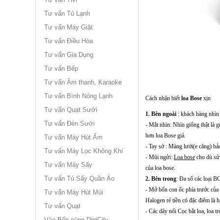
Tư vấn Tủ Lạnh
Tư vấn Máy Giặt
Tư vấn Điều Hòa
Tư vấn Gia Dụng
Tư vấn Bếp
Tư vấn Âm thanh, Karaoke
Tư vấn Bình Nóng Lạnh
Cách nhận biết
loa Bose
xịn
Tư vấn Quạt Sưởi
1. Bên ngoài
: khách hàng nhìn 
Tư vấn Đèn Sưởi
- Mắt nhìn: Nhìn giống thật là g
hơn loa Bose giả.
Tư vấn Máy Hút Ẩm
- Tay sờ : Màng lưới(e căng) bả
Tư vấn Máy Lọc Không Khí
- Mũi ngửi:
Loa bose
cho dù sử 
Tư vấn Máy Sấy
của loa bose.
Tư vấn Tủ Sấy Quần Áo
2. Bên trong
: Đa số các loại B
- Mở bốn con ốc phía trước của 
Tư vấn Máy Hút Mùi
Halogen rẻ tiền có đặc điểm là
Tư vấn Quạt
- Các dây nối Cọc bắt loa, loa tr
Vào Bếp cùng DigiCity