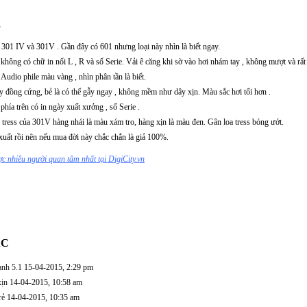
.
 301 IV và 301V . Gần đây có 601 nhưng loại này nhìn là biết ngay.
 không có chữ in nổi L , R và số Serie. Vải ê căng khi sờ vào hơi nhám tay , không mượt và rất
 Audio phile màu vàng , nhìn phân tần là biết.
ây đồng cứng, bẻ là có thể gẫy ngay , không mềm như dây xịn. Màu sắc hơi tối hơn .
phía trên có in ngày xuất xưởng , số Serie .
a tress của 301V hàng nhái là màu xám tro, hàng xịn là màu đen. Gân loa tress bóng ướt.
uất rồi nên nếu mua đời này chắc chắn là giả 100%.
 nhiều người quan tâm nhất tại DigiCity.vn
ÁC
hanh 5.1
15-04-2015, 2:29 pm
xịn
14-04-2015, 10:58 am
ẻ
14-04-2015, 10:35 am