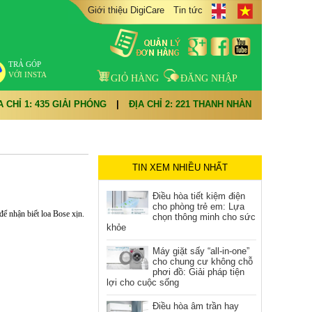
Giới thiệu DigiCare
Tin tức
TRẢ GÓP
VỚI INSTA
GIỎ HÀNG
ĐĂNG NHẬP
A CHỈ 1: 435 GIẢI PHÓNG
|
ĐỊA CHỈ 2: 221 THANH NHÀN
TIN XEM NHIỀU NHẤT
Điều hòa tiết kiệm điện
cho phòng trẻ em: Lựa
để nhận biết loa Bose xịn.
chọn thông minh cho sức
khỏe
Máy giặt sấy “all-in-one”
cho chung cư không chỗ
phơi đồ: Giải pháp tiện
lợi cho cuộc sống
Điều hòa âm trần hay