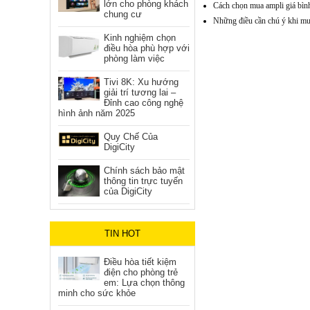
lớn cho phòng khách
Cách chọn mua ampli giá bình
chung cư
Những điều cần chú ý khi m
Kinh nghiệm chọn
điều hòa phù hợp với
phòng làm việc
Tivi 8K: Xu hướng
giải trí tương lai –
Đỉnh cao công nghệ
hình ảnh năm 2025
Quy Chế Của
DigiCity
Chính sách bảo mật
thông tin trực tuyến
của DigiCity
TIN HOT
Điều hòa tiết kiệm
điện cho phòng trẻ
em: Lựa chọn thông
minh cho sức khỏe