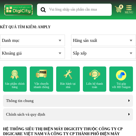
0
MENU
KẾT QUẢ TÌM KIẾM: AMPLY
Danh mục
Hãng sản xuất
Khoảng giá
Sắp xếp
Sản phẩm chính
Vận chuyển
Bảo hành tại
Liên hệ thanh
Trả góp
hãng
nhanh chóng
nhà
toán
với HD Saigon
Thông tin chung
Chính sách và quy định
HỆ THỐNG SIÊU THỊ ĐIỆN MÁY DIGICITY THUỘC CÔNG TY CP
DIGICARE VIỆT NAM VÀ CÔNG TY CP THÀNH PHỐ ĐIỆN MÁY