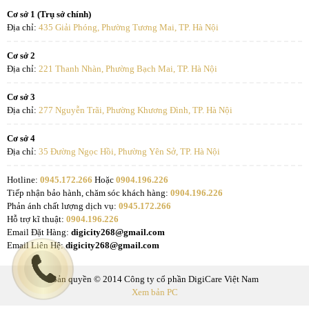
Cơ sở 1 (Trụ sở chính)
Địa chỉ:
435 Giải Phóng, Phường Tương Mai, TP. Hà Nội
Cơ sở 2
Địa chỉ:
221 Thanh Nhàn, Phường Bạch Mai, TP. Hà Nội
Cơ sở 3
Địa chỉ:
277 Nguyễn Trãi, Phường Khương Đình, TP. Hà Nội
Cơ sở 4
Địa chỉ:
35 Đường Ngọc Hồi, Phường Yên Sở, TP. Hà Nội
Hotline:
0945.172.266
Hoặc
0904.196.226
Tiếp nhận bảo hành, chăm sóc khách hàng:
0904.196.226
Phản ánh chất lượng dịch vụ:
0945.172.266
Hỗ trợ kĩ thuật:
0904.196.226
Email Đặt Hàng:
digicity268@gmail.com
Email Liên Hệ:
digicity268@gmail.com
Bản quyền © 2014 Công ty cổ phần DigiCare Việt Nam
Xem bản PC