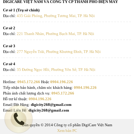
DIGICARE VIỆT NAM VÀ CÔNG TY CP THÀNH PHỐ ĐIỆN MÁY
Cơ sở 1 (Trụ sở chính)
Địa chỉ:
435 Giải Phóng, Phường Tương Mai, TP. Hà Nội
Cơ sở 2
Địa chỉ:
221 Thanh Nhàn, Phường Bạch Mai, TP. Hà Nội
Cơ sở 3
Địa chỉ:
277 Nguyễn Trãi, Phường Khương Đình, TP. Hà Nội
Cơ sở 4
Địa chỉ:
35 Đường Ngọc Hồi, Phường Yên Sở, TP. Hà Nội
Hotline:
0945.172.266
Hoặc
0904.196.226
Tiếp nhận bảo hành, chăm sóc khách hàng:
0904.196.226
Phản ánh chất lượng dịch vụ:
0945.172.266
Hỗ trợ kĩ thuật:
0904.196.226
Email Đặt Hàng:
digicity268@gmail.com
Email Liên Hệ:
digicity268@gmail.com
Bản quyền © 2014 Công ty cổ phần DigiCare Việt Nam
Xem bản PC