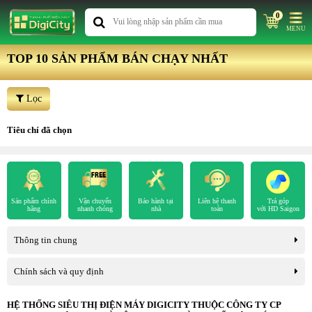
0
MENU
TOP 10 SẢN PHẨM BÁN CHẠY NHẤT
Lọc
Tiêu chí đã chọn
Sản phẩm chính
Vận chuyển
Bảo hành tại
Liên hệ thanh
Trả góp
hãng
nhanh chóng
nhà
toán
với HD Saigon
Thông tin chung
Chính sách và quy định
HỆ THỐNG SIÊU THỊ ĐIỆN MÁY DIGICITY THUỘC CÔNG TY CP