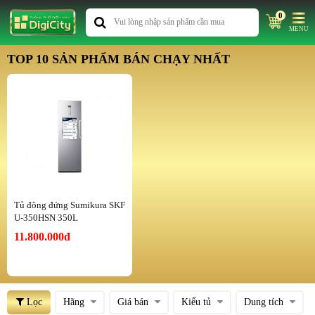
0
MENU
TOP 10 SẢN PHẨM BÁN CHẠY NHẤT
Tủ đông đứng Sumikura SKF
U-350HSN 350L
11.800.000đ
Lọc
Hãng
Giá bán
Kiểu tủ
Dung tích