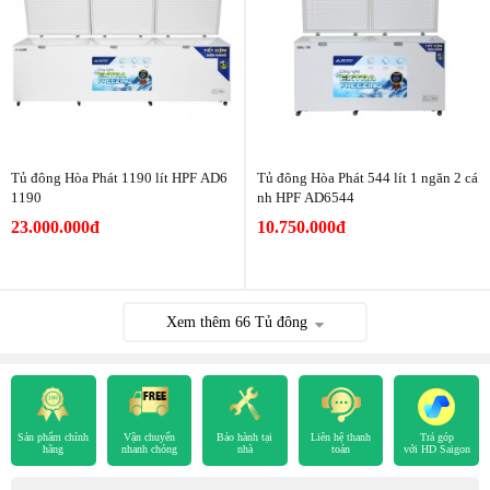
Tủ đông Hòa Phát 1190 lít HPF AD6
Tủ đông Hòa Phát 544 lít 1 ngăn 2 cá
1190
nh HPF AD6544
23.000.000đ
10.750.000đ
Xem thêm
66
Tủ đông
Sản phẩm chính
Vận chuyển
Bảo hành tại
Liên hệ thanh
Trả góp
hãng
nhanh chóng
nhà
toán
với HD Saigon