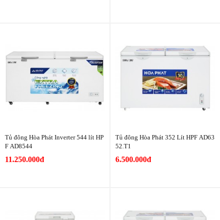
Tủ đông Hòa Phát Inverter 544 lít HP
Tủ đông Hòa Phát 352 Lít HPF AD63
F AD8544
52.T1
11.250.000đ
6.500.000đ