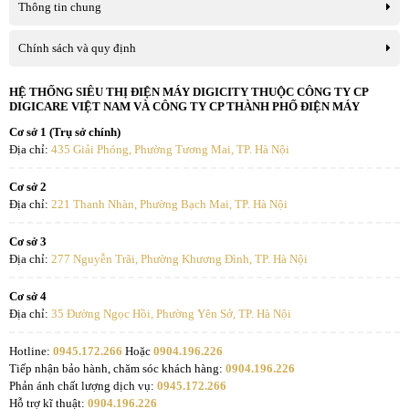
Thông tin chung
Chính sách và quy định
HỆ THỐNG SIÊU THỊ ĐIỆN MÁY DIGICITY THUỘC CÔNG TY CP
DIGICARE VIỆT NAM VÀ CÔNG TY CP THÀNH PHỐ ĐIỆN MÁY
Cơ sở 1 (Trụ sở chính)
Địa chỉ:
435 Giải Phóng, Phường Tương Mai, TP. Hà Nội
Cơ sở 2
Địa chỉ:
221 Thanh Nhàn, Phường Bạch Mai, TP. Hà Nội
Cơ sở 3
Địa chỉ:
277 Nguyễn Trãi, Phường Khương Đình, TP. Hà Nội
Cơ sở 4
Địa chỉ:
35 Đường Ngọc Hồi, Phường Yên Sở, TP. Hà Nội
Hotline:
0945.172.266
Hoặc
0904.196.226
Tiếp nhận bảo hành, chăm sóc khách hàng:
0904.196.226
Phản ánh chất lượng dịch vụ:
0945.172.266
Hỗ trợ kĩ thuật:
0904.196.226