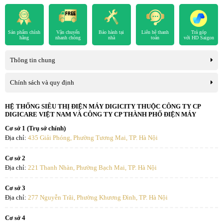
Sản phẩm chính
Vận chuyển
Bảo hành tại
Liên hệ thanh
Trả góp
hãng
nhanh chóng
nhà
toán
với HD Saigon
Thông tin chung
Chính sách và quy định
HỆ THỐNG SIÊU THỊ ĐIỆN MÁY DIGICITY THUỘC CÔNG TY CP
DIGICARE VIỆT NAM VÀ CÔNG TY CP THÀNH PHỐ ĐIỆN MÁY
Cơ sở 1 (Trụ sở chính)
Địa chỉ:
435 Giải Phóng, Phường Tương Mai, TP. Hà Nội
Cơ sở 2
Địa chỉ:
221 Thanh Nhàn, Phường Bạch Mai, TP. Hà Nội
Cơ sở 3
Địa chỉ:
277 Nguyễn Trãi, Phường Khương Đình, TP. Hà Nội
Cơ sở 4