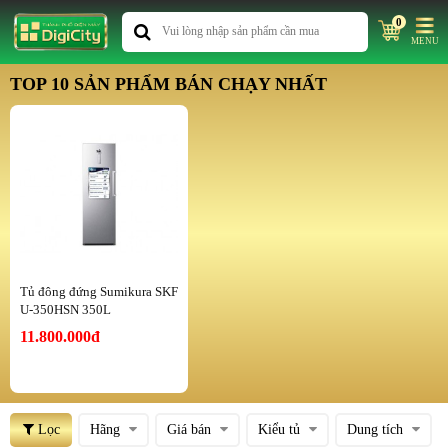
0
MENU
TOP 10 SẢN PHẨM BÁN CHẠY NHẤT
Tủ đông đứng Sumikura SKF
U-350HSN 350L
11.800.000đ
Lọc
Hãng
Giá bán
Kiểu tủ
Dung tích