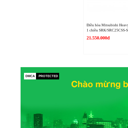
Điều hòa Mitsubishi Hea
1 chiều SRK/SRC25CSS-
21.550.000đ
DMCA
PROTECTED