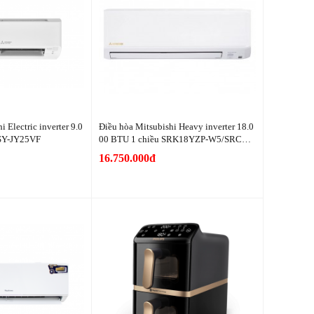
 Electric inverter 9.0
Điều hòa Mitsubishi Heavy inverter 18.0
SY-JY25VF
00 BTU 1 chiều SRK18YZP-W5/SRC18
YZP-W5
16.750.000đ