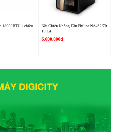
a 18000BTU 1 chiều
Nồi Chiên Không Dầu Philips NA462/70
10 Lít
6.000.000đ