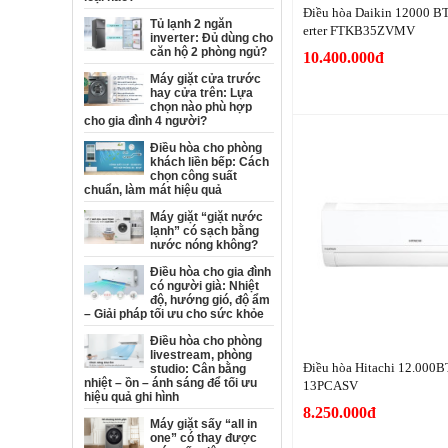
Điều hòa Daikin 12000 BT
Tủ lạnh 2 ngăn
erter FTKB35ZVMV
inverter: Đủ dùng cho
căn hộ 2 phòng ngủ?
10.400.000đ
Máy giặt cửa trước
hay cửa trên: Lựa
chọn nào phù hợp
cho gia đình 4 người?
Điều hòa cho phòng
khách liền bếp: Cách
chọn công suất
chuẩn, làm mát hiệu quả
Máy giặt “giặt nước
lạnh” có sạch bằng
nước nóng không?
Điều hòa cho gia đình
có người già: Nhiệt
độ, hướng gió, độ ẩm
– Giải pháp tối ưu cho sức khỏe
Điều hòa cho phòng
livestream, phòng
Điều hòa Hitachi 12.000B
studio: Cân bằng
nhiệt – ồn – ánh sáng để tối ưu
13PCASV
hiệu quả ghi hình
8.250.000đ
Máy giặt sấy “all in
one” có thay được