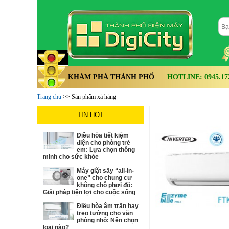
KHÁM PHÁ THÀNH PHỐ
HOTLINE: 0945.172.
Trang chủ
>> Sản phẩm xả hảng
TIN HOT
Điều hòa tiết kiệm
điện cho phòng trẻ
em: Lựa chọn thông
minh cho sức khỏe
Máy giặt sấy “all-in-
one” cho chung cư
không chỗ phơi đồ:
Giải pháp tiện lợi cho cuộc sống
Điều hòa âm trần hay
treo tường cho văn
phòng nhỏ: Nên chọn
loại nào?