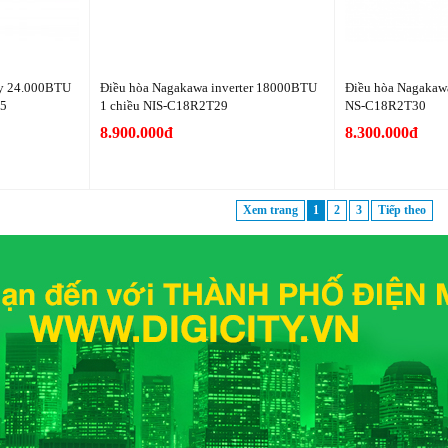
vy 24.000BTU
Điều hòa Nagakawa inverter 18000BTU
Điều hòa Nagakaw
S5
1 chiều NIS-C18R2T29
NS-C18R2T30
8.900.000đ
8.300.000đ
Xem trang
1
2
3
Tiếp theo