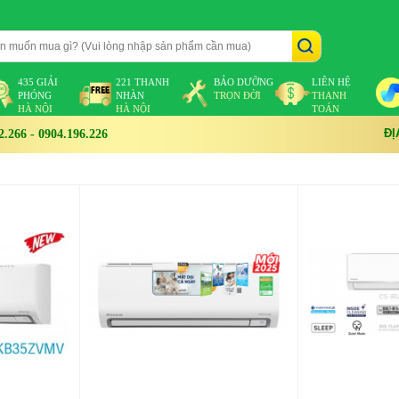
435 GIẢI
221 THANH
BẢO DƯỠNG
LIÊN HỆ
PHÓNG
NHÀN
TRỌN ĐỜI
THANH
HÀ NỘI
HÀ NỘI
TOÁN
ĐỊ
266 - 0904.196.226