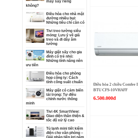
máy sấy riêng
không?
Điều hòa cho nhà mặt
đường nhiều bụi:
Những tiêu chí cần có
Tivi treo tường siêu
mỏng: Lưu ý về giá
treo và đi dây âm
tường
Máy giặt sấy cho gia
đình có trẻ nhỏ:
Những tính năng nên
ưu tiên
Điều hòa cho phòng
họp công ty: Cách
tính công suất chuẩn
Điều hòa 2 chiều Comfee I
BTU CFS-10VHAFF
Máy giặt có cảm biến
tải trọng: Tự điều
6.500.000đ
chỉnh nước thông
minh
Tivi 4K SmartView:
Giao diện thân thiện &
tốc độ xử lý cao
Tủ lạnh mini tiết kiệm
điện cho văn phòng –
Giải pháp tiện lợi năm