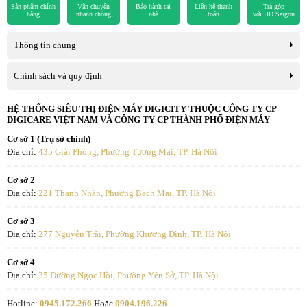
Sản phẩm chính
Vận chuyển
Bảo hành tại
Liên hệ thanh
Trả góp
Nhiệt độ phòng được kiểm soát một cách tự động trong thời gian cài
hãng
nhanh chóng
nhà
toán
với HD Saigon
đặt để đảm bảo nhiệt độ phòng không quá lạnh hay quá nóng. Điều
hòa 18000BTU Mitsubishi Heavy
SRK18YZP-W5
mang đến cho
Thông tin chung
Bạn giấc ngủ ngon lành, thư giãn thoải mái dễ chịu thực sự.
Chính sách và quy định
Nút nhấn dạ quang
HỆ THỐNG SIÊU THỊ ĐIỆN MÁY DIGICITY THUỘC CÔNG TY CP
Bộ điều khiển từ xa với nút bấm dạ quang tự phát sáng tiện lợi cho
DIGICARE VIỆT NAM VÀ CÔNG TY CP THÀNH PHỐ ĐIỆN MÁY
người sử dụng trong phòng tối.
Cơ sở 1 (Trụ sở chính)
Địa chỉ:
435 Giải Phóng, Phường Tương Mai, TP. Hà Nội
Cơ sở 2
Địa chỉ:
221 Thanh Nhàn, Phường Bạch Mai, TP. Hà Nội
Cơ sở 3
Địa chỉ:
277 Nguyễn Trãi, Phường Khương Đình, TP. Hà Nội
Cơ sở 4
Địa chỉ:
35 Đường Ngọc Hồi, Phường Yên Sở, TP. Hà Nội
Hotline:
0945.172.266
Hoặc
0904.196.226