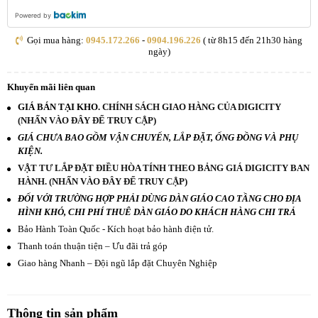
Powered by
Gọi mua hàng:
0945.172.266
-
0904.196.226
( từ 8h15 đến 21h30 hàng
ngày)
Khuyến mãi liên quan
GIÁ BÁN TẠI KHO.
CHÍNH SÁCH GIAO HÀNG CỦA DIGICITY
(NHẤN VÀO ĐÂY ĐỂ TRUY CẬP)
GIÁ CHƯA BAO GỒM VẬN CHUYỂN, LẮP ĐẶT, ỐNG ĐỒNG VÀ PHỤ
KIỆN.
VẬT TƯ LẮP ĐẶT ĐIỀU HÒA TÍNH THEO BẢNG GIÁ DIGICITY BAN
HÀNH. (NHẤN VÀO ĐÂY ĐỂ TRUY CẬP)
ĐỐI VỚI TRƯỜNG HỢP PHẢI DÙNG DÀN GIÁO CAO TẦNG CHO ĐỊA
HÌNH KHÓ, CHI PHÍ THUÊ DÀN GIÁO DO KHÁCH HÀNG CHI TRẢ
Bảo Hành Toàn Quốc - Kích hoạt bảo hành điện tử.
Thanh toán thuận tiện – Ưu đãi trả góp
Giao hàng Nhanh – Đội ngũ lắp đặt Chuyên Nghiệp
Thông tin sản phẩm