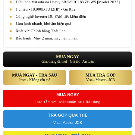
Điều hòa Mitsubishi Heavy SRK/SRC18YZP-W5 [Model 2025]
1 chiều - 18.000BTU (2HP) - Ga R32
Công nghệ Inverter DC PAM tiết kiệm điện
Làm lạnh nhanh, khử ẩm hiệu quả
Xuất xứ: Chính hãng Thái Lan
Bảo hành: Máy 2 năm, máy nén 5 năm
MUA NGAY
Giao hàng tận nơi - Giá tốt - An toàn
MUA NGAY - TRẢ SAU
MUA TRẢ GÓP
Insta - Không cần thẻ
Visa - Master - JCB
MUA NGAY
Giao Tận Nơi Hoặc Nhận Tại Cửa Hàng
TRẢ GÓP QUA THẺ
Visa, Master, JCB