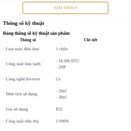
dưới 30m
: Phòng ngủ, phòng khách, phòng họp,...
XEM THÊM
Thông số kỹ thuật
Bảng thông số kỹ thuật sản phẩm
Thông số
Chi tiết
Loại máy điều hòa
1 chiều
- 18.000 BTU
Công suất làm lạnh
- 2HP
Công nghệ Inverter
Có
- 20m²
Diện tích sử dụng
- 30m²
Công nghệ DC PAM inverter tiết kiệm
Gas sử dụng
R32
điện
Công suất tiêu thụ
1.690W
Máy điều hòa không khí Mitsubishi Heavy Industries áp dụng công
nghệ biến tần DC PAM giúp tiết kiệm điện năng, vận hành êm ái,