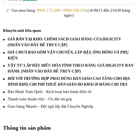
Gọi mua hàng:
0945.172.266
-
0904.196.226
( từ 8h15 đến 21h30 hàng
ngày)
Khuyến mãi liên quan
GIÁ BÁN TẠI KHO.
CHÍNH SÁCH GIAO HÀNG CỦA DIGICITY
(NHẤN VÀO ĐÂY ĐỂ TRUY CẬP)
GIÁ CHƯA BAO GỒM VẬN CHUYỂN, LẮP ĐẶT, ỐNG ĐỒNG VÀ PHỤ
KIỆN.
VẬT TƯ LẮP ĐẶT ĐIỀU HÒA TÍNH THEO BẢNG GIÁ DIGICITY BAN
HÀNH. (NHẤN VÀO ĐÂY ĐỂ TRUY CẬP)
ĐỐI VỚI TRƯỜNG HỢP PHẢI DÙNG DÀN GIÁO CAO TẦNG CHO ĐỊA
HÌNH KHÓ, CHI PHÍ THUÊ DÀN GIÁO DO KHÁCH HÀNG CHI TRẢ
Bảo Hành Toàn Quốc - Kích hoạt bảo hành điện tử.
Thanh toán thuận tiện – Ưu đãi trả góp
Giao hàng Nhanh – Đội ngũ lắp đặt Chuyên Nghiệp
Thông tin sản phẩm