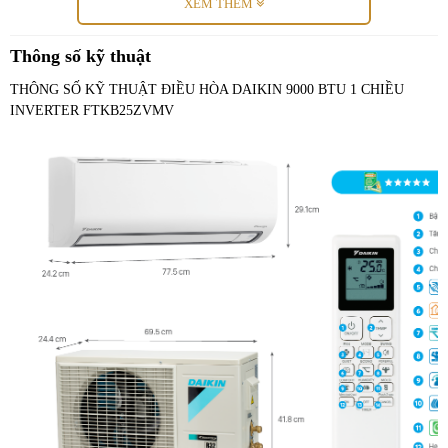
Daikin với bề dày lịch sử 100 năm hoạt động được cả thế giới tin
XEM THÊM
tưởng bởi tiên phong trong công nghệ, không chỉ quan tâm tới giá
trị thiết thực cho người tiêu dùng mà còn hướng tới sự phát triển bền
Thông số kỹ thuật
vững vì cộng đồng.
THÔNG SỐ KỸ THUẬT ĐIỀU HÒA DAIKIN 9000 BTU 1 CHIỀU
Tuyệt vời hơn khi máy điều hòa Daikin FTKB25ZVMV được sản
INVERTER FTKB25ZVMV
xuất tại Nhà máy Daikin Việt Nam - KCN Thăng Long II, Tỉnh
Hưng Yên. Nhà máy hiện đại quy mô lớn nhất Đông Nam Á với
quy trình sản xuất tuân thủ theo tiêu chuẩn của hãng, đáp ứng tiêu
chuẩn chất lượng toàn cầu cung ứng điều hòa cho thị trường toàn
thế giới. Chính vì vậy chúng ta hoàn toàn yên tâm tin tưởng vào
chất lượng của sản phẩm.
Thiết kế hiện đại, sang trọng, lựa chọn lắp
2
đặt tuyệt vời cho phòng < 15m
Điều hòa Daikin 9000 BTU inverter FTKB25ZVMV thiết kế đường
cong mềm mại ở trên mặt nạ làm tăng thêm giá trị thẩm mỹ cho sản
phẩm cũng đồng thời tạo nên vẻ đẹp sang trọng, hiện đại cho
không gian của người sử dụng.