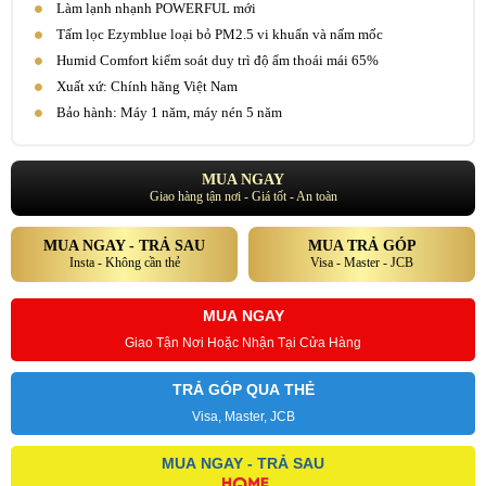
Làm lạnh nhạnh POWERFUL mới
Tấm lọc Ezymblue loại bỏ PM2.5 vi khuẩn và nấm mốc
Humid Comfort kiểm soát duy trì độ ẩm thoái mái 65%
Xuất xứ: Chính hãng Việt Nam
Bảo hành: Máy 1 năm, máy nén 5 năm
MUA NGAY
Giao hàng tận nơi - Giá tốt - An toàn
MUA NGAY - TRẢ SAU
MUA TRẢ GÓP
Insta - Không cần thẻ
Visa - Master - JCB
MUA NGAY
Giao Tận Nơi Hoặc Nhận Tại Cửa Hàng
TRẢ GÓP QUA THẺ
Visa, Master, JCB
MUA NGAY - TRẢ SAU