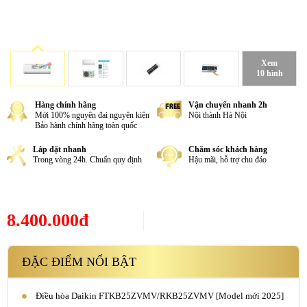
Xem
10 hình
Hàng chính hãng
Vận chuyển nhanh 2h
Mới 100% nguyên đai nguyên kiện
Nội thành Hà Nội
Bảo hành chính hãng toàn quốc
Lắp đặt nhanh
Chăm sóc khách hàng
Trong vòng 24h. Chuẩn quy định
Hậu mãi, hỗ trợ chu đáo
8.400.000đ
ĐẶC ĐIỂM NỔI BẬT
Điều hòa Daikin FTKB25ZVMV/RKB25ZVMV [Model mới 2025]