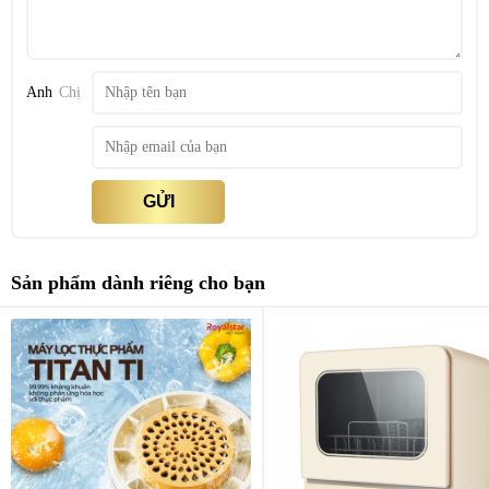
So với đối thủ trực tiếp như Máy làm sữa hạt Ranbem RBM-769S và
Máy làm sữa hạt Joyoung DJ13E-Q3, sản phẩm Royalstar mini
300W nổi bật nhờ thiết kế nhỏ gọn, dễ mang theo và tích hợp nhiều
Anh
Chị
chức năng trong một thân máy. Trong khi Ranbem RBM-769S tập
trung vào dung tích lớn và Joyoung DJ13E-Q3 thiên về công nghệ
chống tràn, thì phiên bản Royalstar mini 300W lại hướng đến sự
tiện lợi cho cá nhân và gia đình nhỏ. So với phiên bản cấp thấp hơn
GỬI
của cùng thương hiệu như Máy làm sữa hạt Royalstar mini 200W,
bản 300W vượt trội về công suất, khả năng xay mịn hạt cứng và
thời gian chế biến nhanh hơn.
Sản phẩm dành riêng cho bạn