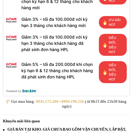
HOT
chọn kỳ hạn 6 & 12 tháng cho khách
hàng mới
Giảm 3% – tối đa 100.000đ với kỳ
ƯU ĐÃI
HOT
hạn 3 tháng cho khách hàng mới
Giảm 3% – tối đa 100.000đ với kỳ
SIÊU
MỚI,
hạn 3 tháng cho khách hàng đã
SIÊU
phát sinh đơn hàng HPL
HOT
Giảm 5% – tối đa 200.000đ khi chọn
SIÊU
MỚI,
kỳ hạn 6 & 12 tháng cho khách hàng
SIÊU
đã phát sinh đơn hàng HPL
HOT
Powered by
Gọi mua hàng:
0945.172.266
-
0904.196.226
( từ 8h15 đến 21h30 hàng
ngày)
Khuyến mãi liên quan
GIÁ BÁN TẠI KHO. GIÁ CHƯA BAO GỒM VẬN CHUYỂN, LẮP ĐẶT,