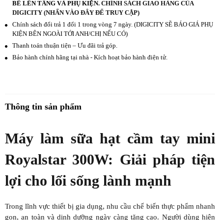
BÊ LÊN TẦNG VÀ PHỤ KIỆN.
CHÍNH SÁCH GIAO HÀNG CỦA
DIGICITY (NHẤN VÀO ĐÂY ĐỂ TRUY CẬP)
Chính sách đổi trả 1 đổi 1 trong vòng 7 ngày. (DIGICITY SẼ BÁO GIÁ PHỤ
KIỆN BÊN NGOÀI TỚI ANH/CHỊ NẾU CÓ)
Thanh toán thuận tiện – Ưu đãi trả góp.
Bảo hành chính hãng tại nhà - Kích hoạt bảo hành điện tử.
Thông tin sản phẩm
Máy làm sữa hạt cầm tay mini
Royalstar 300W: Giải pháp tiện
lợi cho lối sống lành mạnh
Trong lĩnh vực thiết bị gia dụng, nhu cầu chế biến thực phẩm nhanh
gọn, an toàn và dinh dưỡng ngày càng tăng cao. Người dùng hiện