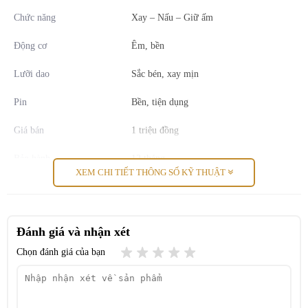
Chức năng
Xay – Nấu – Giữ ấm
Động cơ
Êm, bền
Lưỡi dao
Sắc bén, xay mịn
Pin
Bền, tiện dụng
Giá bán
1 triệu đồng
Bảo hành
12 tháng
XEM CHI TIẾT THÔNG SỐ KỸ THUẬT
Đánh giá và nhận xét
Chọn đánh giá của bạn
Đặt máy làm sữa hạt cầm tay mini Royalstar 300W lên
bàn cân: Liệu có thực sự vượt trội?