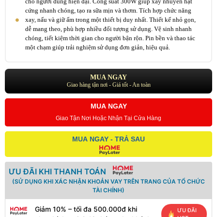
cho người dùng hiện đại. Công suất 300W giúp xay nhuyễn hạt
cứng nhanh chóng, tạo ra sữa mịn và thơm. Tích hợp chức năng
xay, nấu và giữ ấm trong một thiết bị duy nhất. Thiết kế nhỏ gọn,
dễ mang theo, phù hợp nhiều đối tượng sử dụng. Vệ sinh nhanh
chóng, tiết kiệm thời gian cho người bận rộn. Pin bền và thao tác
một chạm giúp trải nghiệm sử dụng đơn giản, hiệu quả.
MUA NGAY
Giao hàng tận nơi - Giá tốt - An toàn
MUA NGAY
Giao Tận Nơi Hoặc Nhận Tại Cửa Hàng
MUA NGAY - TRẢ SAU
ƯU ĐÃI KHI THANH TOÁN
(SỬ DỤNG KHI XÁC NHẬN KHOẢN VAY TRÊN TRANG CỦA TỔ CHỨC
TÀI CHÍNH)
Giảm 10% – tối đa 500.000đ khi
ƯU ĐÃI