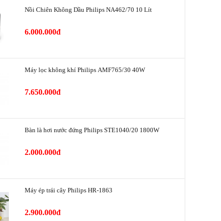
Xay hạt, Xay gia vị (Hành, tỏi, ớt, nấm,...),
Nồi Chiên Không Dầu Philips NA462/70 10 Lít
Xay cháo nóng, Xay cháo nguội
6.000.000đ
700 W
2 cối
Máy lọc không khí Philips AMF765/30 40W
ng
Cối lớn 1.5 lít - Cối nhỏ 0.5 lít
7.650.000đ
Hà Lan
Trung Quốc/Indonesia
Bàn là hơi nước đứng Philips STE1040/20 1800W
2020
2.000.000đ
5 tốc độ + Chức năng nhồi để trộn nguyên liệu
Nút nhấn
Máy ép trái cây Philips HR-1863
 chính
Cối nhựa
2.900.000đ