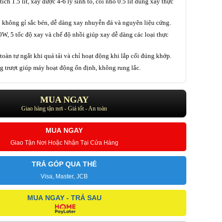
ích 1.5 lít, xay được 4-6 ly sinh tố, cối nhỏ 0.5 lít dùng xay thực
 không gỉ sắc bén, dễ dàng xay nhuyễn đá và nguyên liệu cứng.
W, 5 tốc độ xay và chế độ nhồi giúp xay dễ dàng các loại thực
toàn tự ngắt khi quá tải và chỉ hoạt động khi lắp cối đúng khớp.
 trượt giúp máy hoạt động ổn định, không rung lắc.
MUA NGAY
Giao hàng tận nơi - Giá tốt - An toàn
MUA NGAY
Giao Tận Nơi Hoặc Nhận Tại Cửa Hàng
TRẢ GÓP QUA THẺ
Visa, Master, JCB
MUA NGAY - TRẢ SAU