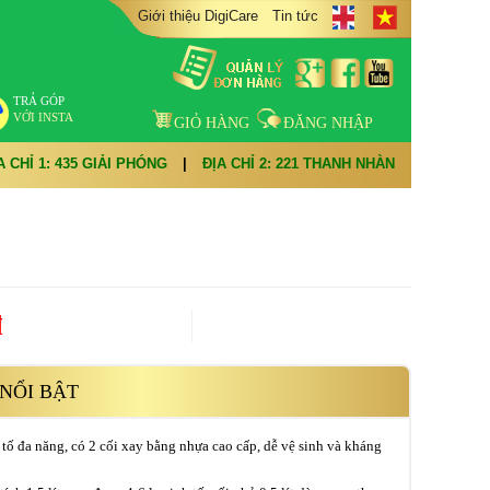
Giới thiệu DigiCare
Tin tức
TRẢ GÓP
VỚI INSTA
GIỎ HÀNG
ĐĂNG NHẬP
A CHỈ 1: 435 GIẢI PHÓNG
|
ĐỊA CHỈ 2: 221 THANH NHÀN
đ
NỔI BẬT
tố đa năng, có 2 cối xay bằng nhựa cao cấp, dễ vệ sinh và kháng