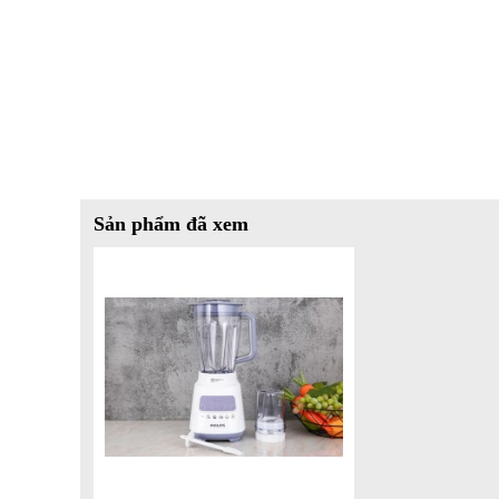
Có thể dùng cối nhỏ để xay khoảng 150 g thịt trong một 
không phải cối xay thịt chuyên nghiệp nên lưỡi dao dễ bị 
Xem thêm: Các món ngon làm bằng máy xay sinh tố
Sản phẩm đã xem