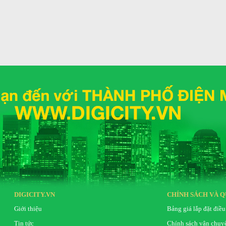
nghiền nhuyễn đá nhỏ
n cặn.
DIGICITY.VN
CHÍNH SÁCH VÀ Q
Giới thiệu
Bảng giá lắp đặt điều
Tin tức
Chính sách vận chuy