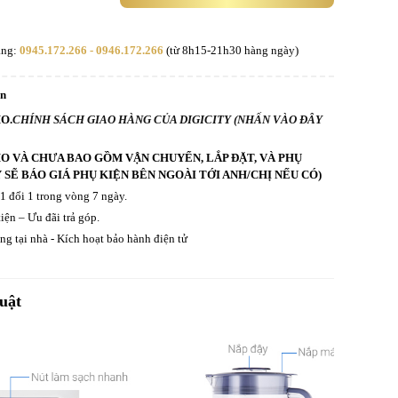
àng:
0945.172.266 - 0946.172.266
(từ 8h15-21h30 hàng ngày)
an
O.
CHÍNH SÁCH GIAO HÀNG CỦA DIGICITY (NHẤN VÀO ĐÂY
HO VÀ CHƯA BAO GỒM VẬN CHUYỂN, LẮP ĐẶT, VÀ PHỤ
Y SẼ BÁO GIÁ PHỤ KIỆN BÊN NGOÀI TỚI ANH/CHỊ NẾU CÓ)
 1 đổi 1 trong vòng 7 ngày.
iện – Ưu đãi trả góp.
g tại nhà - Kích hoạt bảo hành điện tử
uật