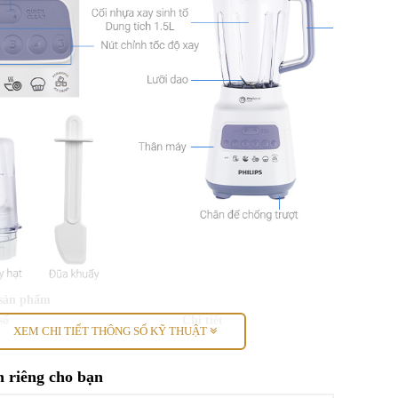
 sản phẩm
số
Chi tiết
XEM CHI TIẾT THÔNG SỐ KỸ THUẬT
Máy xay đa năng
 riêng cho bạn
Xay được đá, Xay súp, Xay sinh tố, Xay rau củ,