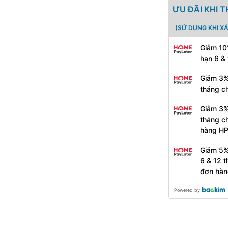
ƯU ĐÃI KHI 
(SỬ DỤNG KHI X
Giảm 10
hạn 6 &
Giảm 3%
tháng c
Giảm 3%
tháng c
hàng H
Giảm 5%
6 & 12 
đơn hàn
Powered by