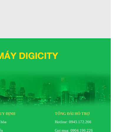
UY ĐỊNH
TỔNG ĐÀI HỖ TRỢ
 hòa
Hotline: 0945.172.266
ển
Gọi mua: 0904.196.226