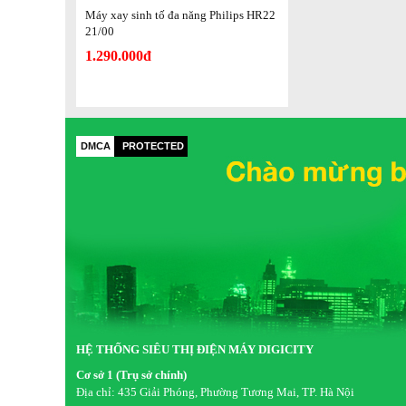
Máy xay sinh tố đa năng Philips HR22
21/00
1.290.000đ
Lưỡi dao bằng thép không gỉ sắc bén, dễ dàng 
Cho bạn những ly sinh tố sánh mịn, thơm ngon, hạn chế gợ
DMCA
PROTECTED
HỆ THỐNG SIÊU THỊ ĐIỆN MÁY DIGICITY
Cơ sở 1 (Trụ sở chính)
Địa chỉ:
435 Giải Phóng, Phường Tương Mai, TP. Hà Nội