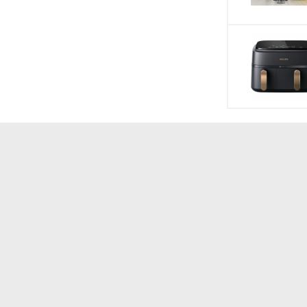
Chất liệu lưỡi da
lần xay, tuy nhiên cần hạn chế cách dùng này vì
hao mòn.
Tiện ích
Tính năng an to
Chiều dài dây đi
Kích thước
Khối lượng
Hãng