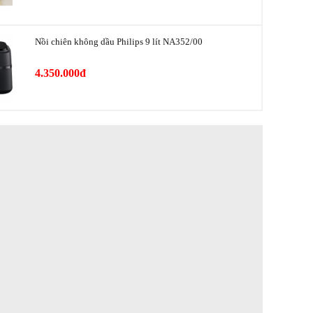
o
Thép không gỉ
Xay đá, Dao xay và nắp có thể tháo rời, Có chế
Nồi chiên không dầu Philips 9 lít NA352/00
độ vệ sinh cối xay nhanh, Có nắp nhỏ cho
nguyên liệu trong khi xay, Chân đế chống trượt,
4.350.000đ
Công nghệ xay ProBlend Crush
Tự ngắt khi quá tải, Máy chỉ hoạt động khi lắp
àn
cối vừa thân máy
ện
87.5 cm
Cao 36.4 cm - Ngang 20 cm - Sâu 28 cm
2.87 kg
Philips