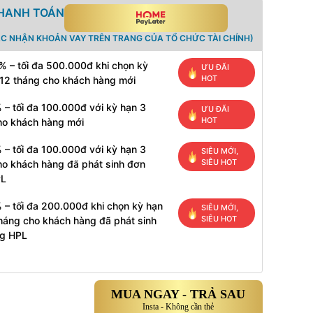
THANH TOÁN
ÁC NHẬN KHOẢN VAY TRÊN TRANG CỦA TỔ CHỨC TÀI CHÍNH)
% – tối đa 500.000đ khi chọn kỳ
ƯU ĐÃI
HOT
 12 tháng cho khách hàng mới
 – tối đa 100.000đ với kỳ hạn 3
ƯU ĐÃI
HOT
ho khách hàng mới
 – tối đa 100.000đ với kỳ hạn 3
SIÊU MỚI,
SIÊU HOT
ho khách hàng đã phát sinh đơn
PL
 – tối đa 200.000đ khi chọn kỳ hạn
SIÊU MỚI,
SIÊU HOT
tháng cho khách hàng đã phát sinh
g HPL
MUA NGAY - TRẢ SAU
Insta - Không cần thẻ