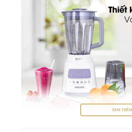
XEM THÊ
Máy với bộ 2 cối xay bằng nhựa cao cấp kháng v