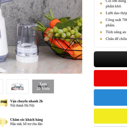
Cối lớn dung t
phẩm khô.
Lưỡi dao thép
Công suất 700
phẩm.
Tính năng an 
Chân đế chống
Xem
20 hình
Vận chuyển nhanh 2h
Nội thành Hà Nội
Chăm sóc khách hàng
Hậu mãi, hỗ trợ chu đáo