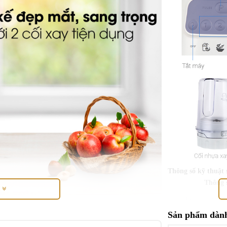
Thông số kỹ thuật
Thông 
M
Loại máy xay
ỡ, dễ vệ sinh
Sản phẩm dành