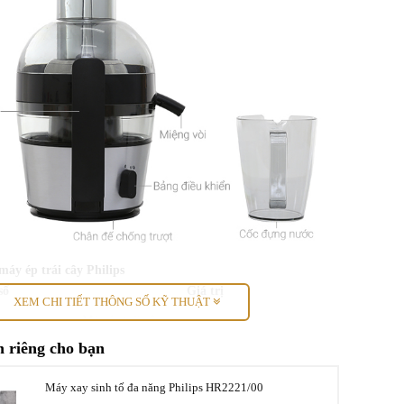
máy ép trái cây Philips
số
Giá trị
XEM CHI TIẾT THÔNG SỐ KỸ THUẬT
Máy ép trái cây
 riêng cho bạn
Ép trái cây, rau củ
Máy xay sinh tố đa năng Philips HR2221/00
800W