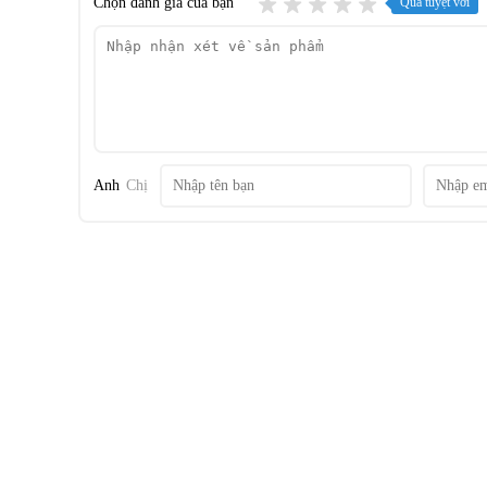
Chọn đánh giá của bạn
Quá tuyệt vời
Ống tiếp nguyên liệu đường kính lớn, cho thực
mà không cần cắt nhỏ
Anh
Chị