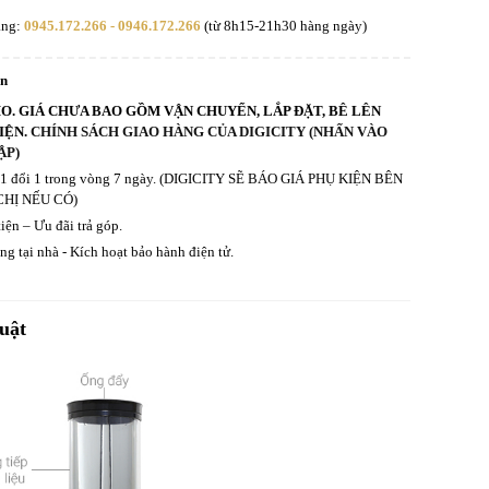
àng:
0945.172.266 - 0946.172.266
(từ 8h15-21h30 hàng ngày)
an
HO. GIÁ CHƯA BAO GỒM VẬN CHUYỂN, LẮP ĐẶT, BÊ LÊN
IỆN.
CHÍNH SÁCH GIAO HÀNG CỦA DIGICITY (NHẤN VÀO
ẬP)
ả 1 đổi 1 trong vòng 7 ngày. (DIGICITY SẼ BÁO GIÁ PHỤ KIỆN BÊN
CHỊ NẾU CÓ)
iện – Ưu đãi trả góp.
g tại nhà - Kích hoạt bảo hành điện tử.
uật