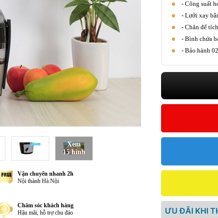
- Công suất 
- Lưởi xay bằ
- Chân đế tíc
- Bình chứa bả
- Bảo hành 0
Xem
15 hình
Vận chuyển nhanh 2h
Nội thành Hà Nội
Chăm sóc khách hàng
ƯU ĐÃI KHI 
Hậu mãi, hỗ trợ chu đáo