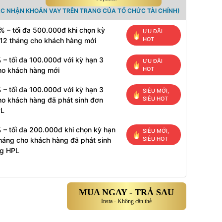
ÁC NHẬN KHOẢN VAY TRÊN TRANG CỦA TỔ CHỨC TÀI CHÍNH)
% – tối đa 500.000đ khi chọn kỳ
ƯU ĐÃI
HOT
 12 tháng cho khách hàng mới
 – tối đa 100.000đ với kỳ hạn 3
ƯU ĐÃI
HOT
ho khách hàng mới
 – tối đa 100.000đ với kỳ hạn 3
SIÊU MỚI,
SIÊU HOT
ho khách hàng đã phát sinh đơn
PL
 – tối đa 200.000đ khi chọn kỳ hạn
SIÊU MỚI,
SIÊU HOT
tháng cho khách hàng đã phát sinh
g HPL
MUA NGAY - TRẢ SAU
Insta - Không cần thẻ