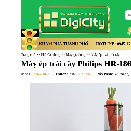
KHÁM PHÁ THÀNH PHỐ
HOTLINE: 0945.172.
Trang chủ
>>
Phố Gia dụng
>>
Máy gia dụng
>>
Máy ép - vắt trái cây
Máy ép trái cây Philips HR-18
Model:
HR-1863
Thương hiệu:
Philips
Bảo hành: 24 tháng