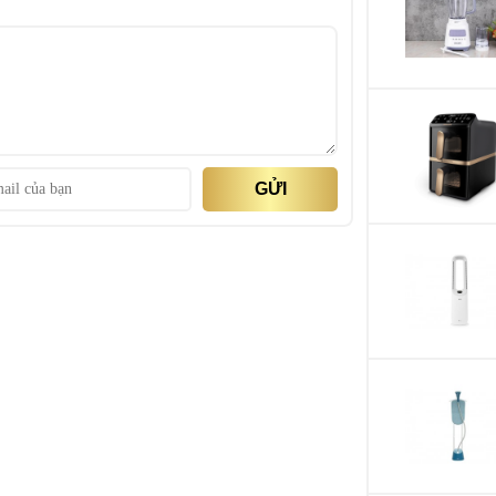
Ống tiếp nguyên l
 phẩm nguyên trái cỡ nhỏ, vừa vào máy ép
Số cối
Dung tích
Chất liệu cối
GỬI
Chất liệu phụ kiện
Chế độ an toàn
Tiện ích