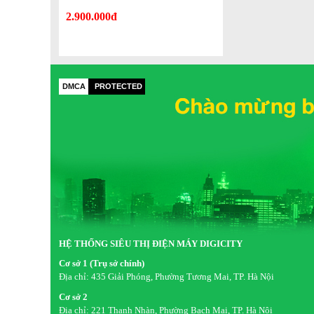
2.900.000đ
DMCA
PROTECTED
Cốc đựng nước lớn, chứa được nhiều nước ép, 
di chuyển cốc
HỆ THỐNG SIÊU THỊ ĐIỆN MÁY DIGICITY
Cơ sở 1 (Trụ sở chính)
Địa chỉ:
435 Giải Phóng, Phường Tương Mai, TP. Hà Nội
Cơ sở 2
Địa chỉ:
221 Thanh Nhàn, Phường Bạch Mai, TP. Hà Nội