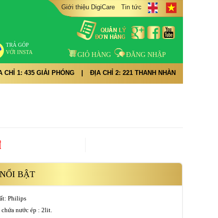
Giới thiệu DigiCare
Tin tức
TRẢ GÓP
VỚI INSTA
GIỎ HÀNG
ĐĂNG NHẬP
A CHỈ 1: 435 GIẢI PHÓNG
|
ĐỊA CHỈ 2: 221 THANH NHÀN
đ
NỔI BẬT
ất: Philips
 chứa nước ép : 2lit.