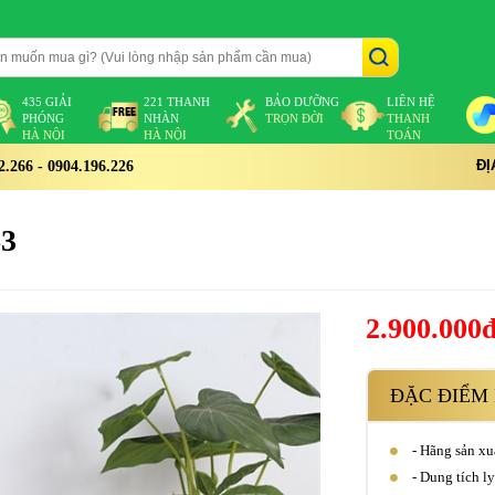
435 GIẢI
221 THANH
BẢO DƯỠNG
LIÊN HỆ
PHÓNG
NHÀN
TRỌN ĐỜI
THANH
HÀ NỘI
HÀ NỘI
TOÁN
ĐỊ
266 - 0904.196.226
63
2.900.000
ĐẶC ĐIỂM 
- Hãng sản xu
- Dung tích ly