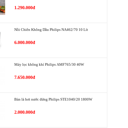
1.290.000đ
iệu
75 mm
1 cối ép
Nồi Chiên Không Dầu Philips NA462/70 10 Lít
0.75 lít
6.000.000đ
Cối ép: Nhôm, Nhựa PS
Thanh nhấn: Nhựa
Máy lọc không khí Philips AMF765/30 40W
Lưới lọc: Thép không gỉ
7.650.000đ
Cốc đựng bã ép: Nhựa
Chốt khoá lắp đặt máy an toàn
Bàn là hơi nước đứng Philips STE1040/20 1800W
Ống tiếp nguyên liệu lớn
2.000.000đ
Chân đế chống trượt