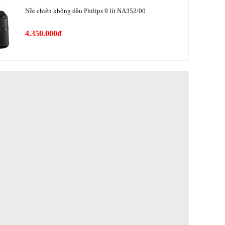
1 tốc độ
Nồi chiên không dầu Philips 9 lít NA352/00
n
80 cm
4.350.000đ
Nút xoay
25.5 cm
45.7 cm
25.5 cm
Hà Lan
Trung Quốc
Philips