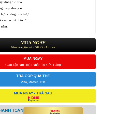
hoạt động : 700W
ng thép không rỉ.
h hợp chống trơn trượt.
 xay có thể tháo rời.
2 năm.
MUA NGAY
Giao hàng tận nơi - Giá tốt - An toàn
MUA NGAY
Giao Tận Nơi Hoặc Nhận Tại Cửa Hàng
TRẢ GÓP QUA THẺ
Visa, Master, JCB
MUA NGAY - TRẢ SAU
THANH TOÁN