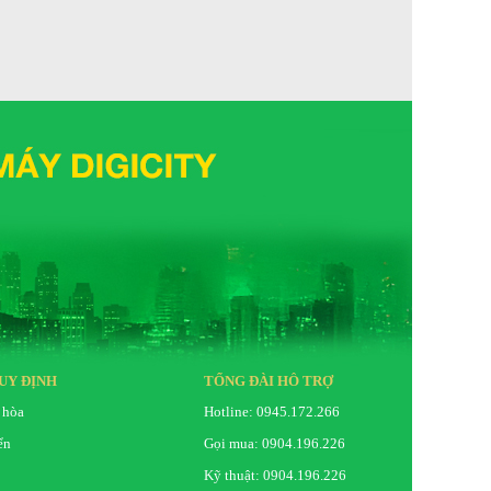
UY ĐỊNH
TỔNG ĐÀI HỖ TRỢ
 hòa
Hotline: 0945.172.266
ển
Gọi mua: 0904.196.226
Kỹ thuật: 0904.196.226