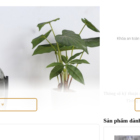
Thông số kỹ thuật 
Thông 
M
Loại máy
Sản phẩm dành
Chức năng
Công suất