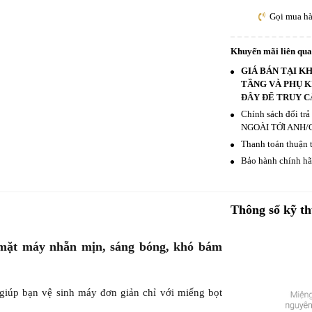
Gọi mua h
Khuyến mãi liên qu
GIÁ BÁN TẠI K
TẦNG VÀ PHỤ K
ĐÂY ĐỂ TRUY C
Chính sách đổi tr
NGOÀI TỚI ANH/
Thanh toán thuận t
Bảo hành chính hãn
Thông số kỹ th
ề mặt máy nhẵn mịn, sáng bóng, khó bám
giúp bạn vệ sinh máy đơn giản chỉ với miếng bọt