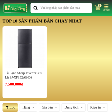
0
MENU
TOP 10 SẢN PHẨM BÁN CHẠY NHẤT
Tủ Lạnh Sharp Inverter 330
Lít SJ-XP352AE-DS
7.500.000đ
Lọc
Hãng
Giá bán
Dung tích
Kiểu tủ