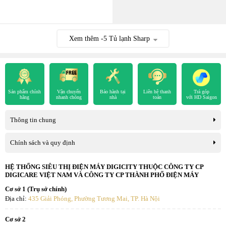
Xem thêm
-5
Tủ lạnh Sharp
Sản phẩm chính
Vận chuyển
Bảo hành tại
Liên hệ thanh
Trả góp
hãng
nhanh chóng
nhà
toán
với HD Saigon
Thông tin chung
Chính sách và quy định
HỆ THỐNG SIÊU THỊ ĐIỆN MÁY DIGICITY THUỘC CÔNG TY CP
DIGICARE VIỆT NAM VÀ CÔNG TY CP THÀNH PHỐ ĐIỆN MÁY
Cơ sở 1 (Trụ sở chính)
Địa chỉ:
435 Giải Phóng, Phường Tương Mai, TP. Hà Nội
Cơ sở 2