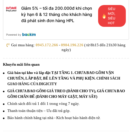
Giảm 5% – tối đa 200.000đ khi chọn
SIÊU
MỚI,
kỳ hạn 6 & 12 tháng cho khách hàng
SIÊU
đã phát sinh đơn hàng HPL
HOT
Powered by
Gọi mua hàng:
0945.172.266
-
0904.196.226
( từ 8h15 đến 21h30 hàng
ngày)
Khuyến mãi liên quan
Giá bán tại kho và lắp đặt TẠI TẦNG 1. CHƯA BAO GỒM VẬN
CHUYỂN, LẮP ĐẶT, BÊ LÊN TẦNG VÀ PHỤ KIỆN.
CHÍNH SÁCH
GIAO HÀNG CỦA DIGICITY
GIÁ CHƯA BAO GỒM GIÁ TREO (DÀNH CHO TV), GIÁ CHƯA BAO
GỒM CHÂN ĐẾ (DÀNH CHO MÁY GIẶT, MÁY SẤY)
Chính sách đổi trả 1 đổi 1 trong vòng 7 ngày.
Thanh toán thuận tiện – Ưu đãi trả góp.
Bảo hành chính hãng tại nhà - Kích hoạt bảo hành điện tử.