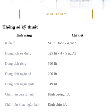
XEM THÊM
Thông số kỹ thuật
Làm đông thực phẩm nhanh xuống tận -24 độ C nhờ
Tính năng
Chi tiế
t
chế độ Express Freezing
Kiểu tủ
Multi Door - 4 cánh
Mẫu tủ lạnh Sharp này có thể làm đông thực phẩm một cách nhanh
chóng, xuống đến -24 độ C nhờ kích hoạt chế độ Express Freezing,
Dung tích sử dụng
525 lít - 4 - 5 người
góp phần kéo dài thời gian bảo quản thực phẩm khi sử dụng.
Dung tích tổng
590 lít
Dung tích ngăn đá
206 lít
Dung tích ngăn lạnh
319 lít
Chất
liệu cửa tủ lạnh
Kính cường lực
Chất liệu khay ngăn lạnh
Kính chịu lực