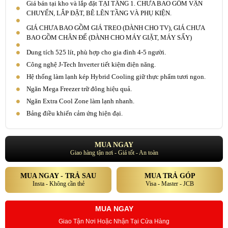
Giá bán tại kho và lắp đặt TẠI TẦNG 1. CHƯA BAO GỒM VẬN
CHUYỂN, LẮP ĐẶT, BÊ LÊN TẦNG VÀ PHỤ KIỆN.
GIÁ CHƯA BAO GỒM GIÁ TREO (DÀNH CHO TV), GIÁ CHƯA
BAO GỒM CHÂN ĐẾ (DÀNH CHO MÁY GIẶT, MÁY SẤY)
Dung tích 525 lít, phù hợp cho gia đình 4-5 người.
Công nghệ J-Tech Inverter tiết kiệm điện năng.
Hệ thống làm lạnh kép Hybrid Cooling giữ thực phẩm tươi ngon.
Ngăn Mega Freezer trữ đông hiệu quả.
Ngăn Extra Cool Zone làm lạnh nhanh.
Bảng điều khiển cảm ứng hiện đại.
MUA NGAY
Giao hàng tận nơi - Giá tốt - An toàn
MUA NGAY - TRẢ SAU
MUA TRẢ GÓP
Insta - Không cần thẻ
Visa - Master - JCB
MUA NGAY
Giao Tận Nơi Hoặc Nhận Tại Cửa Hàng