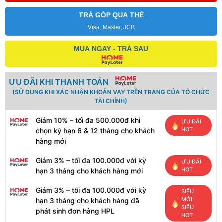
TRẢ GÓP QUA THẺ
Visa, Master, JCB
MUA NGAY - TRẢ SAU
ƯU ĐÃI KHI THANH TOÁN
(SỬ DỤNG KHI XÁC NHẬN KHOẢN VAY TRÊN TRANG CỦA TỔ CHỨC
TÀI CHÍNH)
Giảm 10% – tối đa 500.000đ khi
ƯU ĐÃI
HOT
chọn kỳ hạn 6 & 12 tháng cho khách
hàng mới
Giảm 3% – tối đa 100.000đ với kỳ
ƯU ĐÃI
HOT
hạn 3 tháng cho khách hàng mới
Giảm 3% – tối đa 100.000đ với kỳ
SIÊU
MỚI,
hạn 3 tháng cho khách hàng đã
SIÊU
phát sinh đơn hàng HPL
HOT