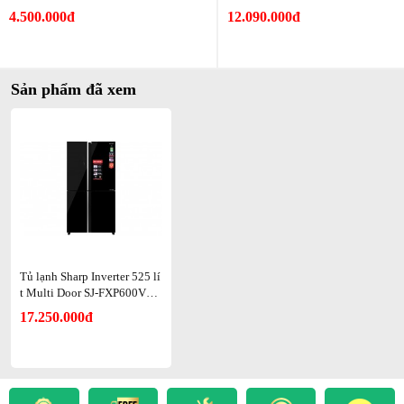
4.500.000đ
12.090.000đ
Sản phẩm đã xem
Ngoài ra, sản phẩm có bảng điều khiển ngay bên ngoài cửa tủ, dễ
dàng điều chỉnh nhiệt độ bên trong mà không cần mở tủ quá lâu,
gây lãng phí điện năng.
Tủ lạnh Sharp Inverter 525 lí
t Multi Door SJ-FXP600VG-
BK
17.250.000đ