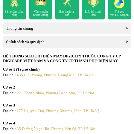
Sản phẩm chính
Vận chuyển
Bảo hành tại
Liên hệ thanh
Trả góp
Duy trì độ tươi ngon, không cần rã đông thực phẩm
hãng
nhanh chóng
nhà
toán
với HD Saigon
nhờ ngăn làm lạnh tăng cường Extra Cool Plus -1.5 độ
Thông tin chung
C
Tủ lạnh Sharp Inverter này còn được thiết kế thêm ngăn làm lạnh
Chính sách và quy định
tăng cường Extra Cool Plus có khả năng làm đông -1.5 độ C trên bề
mặt thực phẩm tươi sống như cá và thịt nhằm duy trì được độ tươi
HỆ THỐNG SIÊU THỊ ĐIỆN MÁY DIGICITY THUỘC CÔNG TY CP
DIGICARE VIỆT NAM VÀ CÔNG TY CP THÀNH PHỐ ĐIỆN MÁY
ngon, dinh dưỡng vốn có, có thể chế biến ngay mà không cần phải
rã đông.
Cơ sở 1 (Trụ sở chính)
Địa chỉ:
435 Giải Phóng, Phường Tương Mai, TP. Hà Nội
Cơ sở 2
Địa chỉ:
221 Thanh Nhàn, Phường Bạch Mai, TP. Hà Nội
Cơ sở 3
Địa chỉ:
277 Nguyễn Trãi, Phường Khương Đình, TP. Hà Nội
Cơ sở 4
Địa chỉ:
35 Đường Ngọc Hồi, Phường Yên Sở, TP. Hà Nội