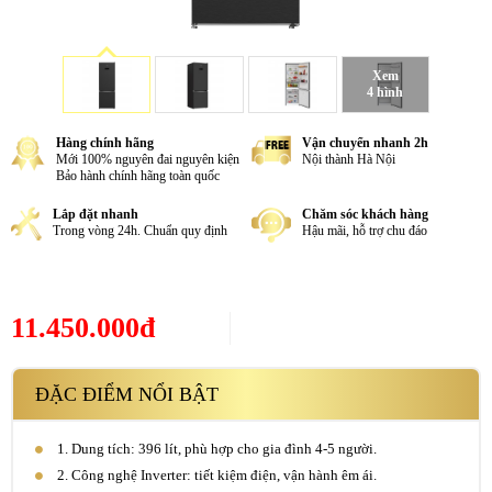
Xem
4 hình
Hàng chính hãng
Vận chuyển nhanh 2h
Mới 100% nguyên đai nguyên kiện
Nội thành Hà Nội
Bảo hành chính hãng toàn quốc
Lắp đặt nhanh
Chăm sóc khách hàng
Trong vòng 24h. Chuẩn quy định
Hậu mãi, hỗ trợ chu đáo
11.450.000đ
ĐẶC ĐIỂM NỔI BẬT
1. Dung tích: 396 lít, phù hợp cho gia đình 4-5 người.
2. Công nghệ Inverter: tiết kiệm điện, vận hành êm ái.