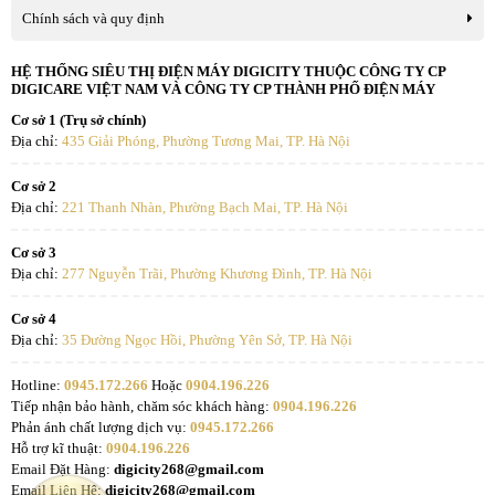
Chính sách và quy định
HỆ THỐNG SIÊU THỊ ĐIỆN MÁY DIGICITY THUỘC CÔNG TY CP
DIGICARE VIỆT NAM VÀ CÔNG TY CP THÀNH PHỐ ĐIỆN MÁY
Cơ sở 1 (Trụ sở chính)
Địa chỉ:
435 Giải Phóng, Phường Tương Mai, TP. Hà Nội
Cơ sở 2
Địa chỉ:
221 Thanh Nhàn, Phường Bạch Mai, TP. Hà Nội
Cơ sở 3
Địa chỉ:
277 Nguyễn Trãi, Phường Khương Đình, TP. Hà Nội
Cơ sở 4
Địa chỉ:
35 Đường Ngọc Hồi, Phường Yên Sở, TP. Hà Nội
Hotline:
0945.172.266
Hoặc
0904.196.226
Tiếp nhận bảo hành, chăm sóc khách hàng:
0904.196.226
Phản ánh chất lượng dịch vụ:
0945.172.266
Hỗ trợ kĩ thuật:
0904.196.226
Email Đặt Hàng:
digicity268@gmail.com
Email Liên Hệ:
digicity268@gmail.com