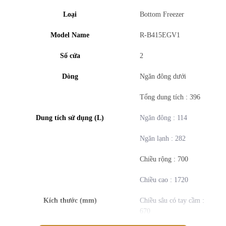
Loại
Bottom Freezer
Model Name
R-B415EGV1
Thiết kế sang trọng, hiện đại
Số cửa
2
Tủ lạnh sở hữu gam màu xám thanh lịch, mặt thép không gỉ cao
Dòng
Ngăn đông dưới
cấp, mang đến vẻ đẹp sang trọng, hiện đại cho căn bếp. Kiểu dáng
2 cánh ngăn đá dưới tiện lợi, dễ dàng sử dụng.
Tổng dung tích : 396
Dung tích sử dụng (L)
Ngăn đông : 114
Ngăn lạnh : 282
Chiều rộng : 700
Chiều cao : 1720
Kích thước (mm)
Chiều sâu có tay cầm :
670