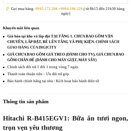
Gọi mua hàng:
0945.172.266
-
0904.196.226
( từ 8h15 đến 21h30 hàng
ngày)
Khuyến mãi liên quan
Giá bán tại kho và lắp đặt TẠI TẦNG 1. CHƯA BAO GỒM VẬN
CHUYỂN, LẮP ĐẶT, BÊ LÊN TẦNG VÀ PHỤ KIỆN.
CHÍNH SÁCH
GIAO HÀNG CỦA DIGICITY
GIÁ CHƯA BAO GỒM GIÁ TREO (DÀNH CHO TV), GIÁ CHƯA BAO
GỒM CHÂN ĐẾ (DÀNH CHO MÁY GIẶT, MÁY SẤY)
Chính sách đổi trả 1 đổi 1 trong vòng 7 ngày.
Thanh toán thuận tiện – Ưu đãi trả góp.
Bảo hành chính hãng tại nhà - Kích hoạt bảo hành điện tử.
Thông tin sản phẩm
Hitachi R-B415EGV1: Bữa ăn tươi ngon,
trọn vẹn yêu thương