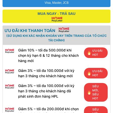
Visa, Master, JCB
MUA NGAY - TRẢ SAU
ƯU ĐÃI KHI THANH TOÁN
(SỬ DỤNG KHI XÁC NHẬN KHOẢN VAY TRÊN TRANG CỦA TỔ CHỨC
TÀI CHÍNH)
Giảm 10% – tối đa 500.000đ khi
ƯU ĐÃI
HOT
chọn kỳ hạn 6 & 12 tháng cho khách
hàng mới
Giảm 3% – tối đa 100.000đ với kỳ
ƯU ĐÃI
HOT
hạn 3 tháng cho khách hàng mới
Giảm 3% – tối đa 100.000đ với kỳ
SIÊU
MỚI,
hạn 3 tháng cho khách hàng đã
SIÊU
phát sinh đơn hàng HPL
HOT
Giảm 5% – tối đa 200.000đ khi chọn
SIÊU