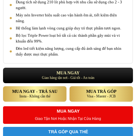
Dung tích sử dụng 210 lít phù hợp với nhu cầu sử dụng cho 2 - 3
người.
Máy nén Inverter hiệu suất cao vận hành êm ái, tiết kiệm điện
năng.
Hệ thống làm lạnh vòng cung giúp duy trì thực phẩm tươi ngon.
Bộ lọc Triple Power loại bỏ tất cả các thành phần gây mùi và vi
khuẩn đến 99%.
Đèn led tiết kiệm năng lượng, cung cấp đủ ánh sáng để bạn nhìn
thấy được mọi thực phẩm.
MUA NGAY
Giao hàng tận nơi - Giá tốt - An toàn
MUA NGAY - TRẢ SAU
MUA TRẢ GÓP
Insta - Không cần thẻ
Visa - Master - JCB
MUA NGAY
Giao Tận Nơi Hoặc Nhận Tại Cửa Hàng
TRẢ GÓP QUA THẺ