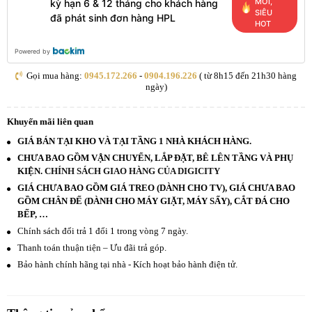
MỚI,
kỳ hạn 6 & 12 tháng cho khách hàng
SIÊU
đã phát sinh đơn hàng HPL
HOT
Powered by
Gọi mua hàng:
0945.172.266
-
0904.196.226
( từ 8h15 đến 21h30 hàng
ngày)
Khuyến mãi liên quan
GIÁ BÁN TẠI KHO VÀ TẠI TẦNG 1 NHÀ KHÁCH HÀNG.
CHƯA BAO GỒM VẬN CHUYỂN, LẮP ĐẶT, BÊ LÊN TẦNG VÀ PHỤ
KIỆN.
CHÍNH SÁCH GIAO HÀNG CỦA DIGICITY
GIÁ CHƯA BAO GỒM GIÁ TREO (DÀNH CHO TV), GIÁ CHƯA BAO
GỒM CHÂN ĐẾ (DÀNH CHO MÁY GIẶT, MÁY SẤY), CẮT ĐÁ CHO
BẾP, …
Chính sách đổi trả 1 đổi 1 trong vòng 7 ngày.
Thanh toán thuận tiện – Ưu đãi trả góp.
Bảo hành chính hãng tại nhà - Kích hoạt bảo hành điện tử.