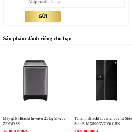
Cao 146 cm - Ngang 56 cm - Sâu 62 cm
Kích thước - Khối lượng
- Nặng 43 kg
GỬI
Hãng
Hitachi
Sản phẩm dành riêng cho bạn
*Hình ảnh chỉ mang tính chất minh họa sản phẩm
Công nghệ làm lạnh + Công nghệ bảo quản thực phẩm
Công nghệ làm lạnh vòm:
Hệ thống đối lưu không khí giúp giảm
lượng không khí lạnh thổi trực tiếp vào các loại thực phẩm dễ hỏng,
trong khi đó hệ thống làm mát sẽ phân phối đều luồng không khí
làm mát từ phía sau tủ, từ đó không khí lạnh lan tỏa đồng đều khắp
các ngăn kệ giúp duy trì thực phẩm tươi ngon, kéo dài thời gian lưu
trữ lâu hơn.
Máy giặt Hitachi Inverter 25 kg SF-250
Tủ lạnh Hitachi Inverter 569 lít Sid
ZFVAD SS
Side R-MX800GVGV0 GBK
16.000.000đ
46.500.000đ