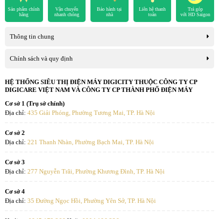
Sản phẩm chính
Vận chuyển
Bảo hành tại
Liên hệ thanh
Trả góp
hãng
nhanh chóng
nhà
toán
với HD Saigon
Thông tin chung
Chính sách và quy định
HỆ THỐNG SIÊU THỊ ĐIỆN MÁY DIGICITY THUỘC CÔNG TY CP
DIGICARE VIỆT NAM VÀ CÔNG TY CP THÀNH PHỐ ĐIỆN MÁY
Cơ sở 1 (Trụ sở chính)
*Hình ảnh chỉ mang tính chất minh họa sản phẩm
Địa chỉ:
435 Giải Phóng, Phường Tương Mai, TP. Hà Nội
Tiện ích
Cơ sở 2
Địa chỉ:
221 Thanh Nhàn, Phường Bạch Mai, TP. Hà Nội
- Đèn LED chiếu sáng:
Hỗ trợ ánh sáng, thuận tiện lấy thực phẩm
Cơ sở 3
dễ dàng.
Địa chỉ:
277 Nguyễn Trãi, Phường Khương Đình, TP. Hà Nội
- Khay đá di động:
Có thể linh động nhiều vị trí trên ngăn đông
Cơ sở 4
hoặc bỏ ra khi không có nhu cầu sử dụng.
Địa chỉ:
35 Đường Ngọc Hồi, Phường Yên Sở, TP. Hà Nội
- Khay kệ linh hoạt:
Thay đổi được nhiều vị trí, tối ưu hóa không