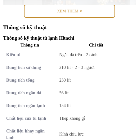
XEM THÊM
Thông số kỹ thuật
Thông số kỹ thuật tủ lạnh Hitachi
Thông tin
Chi tiết
*Hình ảnh chỉ mang tính chất minh họa sản phẩm
Kiểu tủ
Ngăn đá trên - 2 cánh
Ngăn lạnh
Dung tích sử dụng
210 lít - 2 - 3 người
Ngăn lạnh sở hữu
dung tích 154 lít
, trang bị nhiều khay kệ, hộc
Dung tích tổng
230 lít
chứa giúp tiện lợi trong việc lưu trữ nhiều loại thực phẩm.
Dung tích ngăn đá
56 lít
Ngăn đá
Dung tích ngăn lạnh
154 lít
Dung tích sử dụng ngăn đá
56 lít
, được chia thành 2 ngăn giúp dễ
dàng lưu trữ thực phẩm đông lạnh có thể sử dụng trong khoảng 1 -
Chất liệu cửa tủ lạnh
Thép không gỉ
2 ngày.
Chất liệu khay ngăn
Kính chịu lực
lạnh