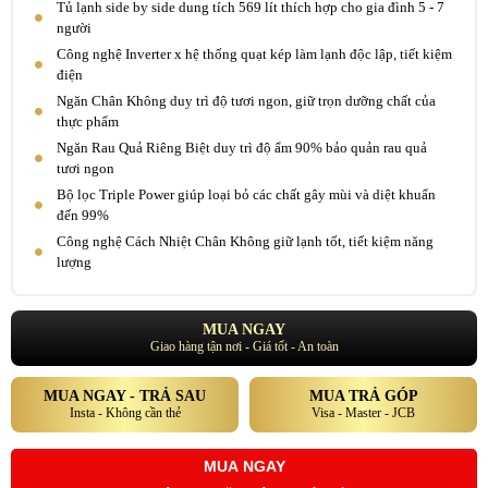
Tủ lạnh side by side dung tích 569 lít thích hợp cho gia đình 5 - 7
người
Công nghệ Inverter x hệ thống quạt kép làm lạnh độc lập, tiết kiệm
điện
Ngăn Chân Không duy trì độ tươi ngon, giữ trọn dưỡng chất của
thực phẩm
Ngăn Rau Quả Riêng Biệt duy trì độ ẩm 90% bảo quản rau quả
tươi ngon
Bộ lọc Triple Power giúp loại bỏ các chất gây mùi và diệt khuẩn
đến 99%
Công nghệ Cách Nhiệt Chân Không giữ lạnh tốt, tiết kiệm năng
lượng
MUA NGAY
Giao hàng tận nơi - Giá tốt - An toàn
MUA NGAY - TRẢ SAU
MUA TRẢ GÓP
Insta - Không cần thẻ
Visa - Master - JCB
MUA NGAY