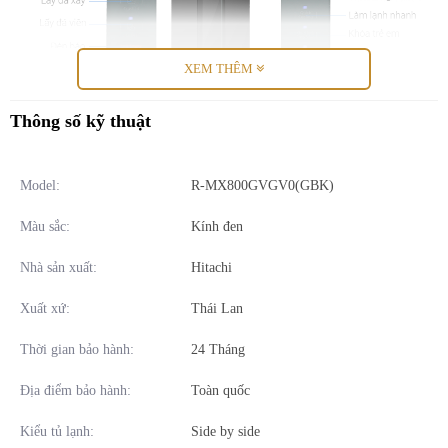
XEM THÊM
Thông số kỹ thuật
Model:
R-MX800GVGV0(GBK)
Màu sắc:
Kính đen
Tủ lạnh Hitachi Inverter 569 lít R-MX800GVGV0 GBK thiết kế mặt
Nhà sản xuất:
Hitachi
kính tràn viền sang trọng, ngăn rau quả độ ẩm cao giữ trái cây
mọng nước, tươi ngon, duy trì nhiệt độ làm lạnh ổn định, dùng tiết
Xuất xứ:
Thái Lan
kiệm điện với công nghệ Inverter, cảm biến nhiệt Eco​ và hệ thống
làm lạnh quạt kép.
Thời gian bảo hành:
24 Tháng
Tổng quan thiết kế
Địa điểm bảo hành:
Toàn quốc
- Hitachi R-MX800GVGV0 GBK thuộc dòng tủ lạnh lớn - Side by
Kiểu tủ lạnh:
Side by side