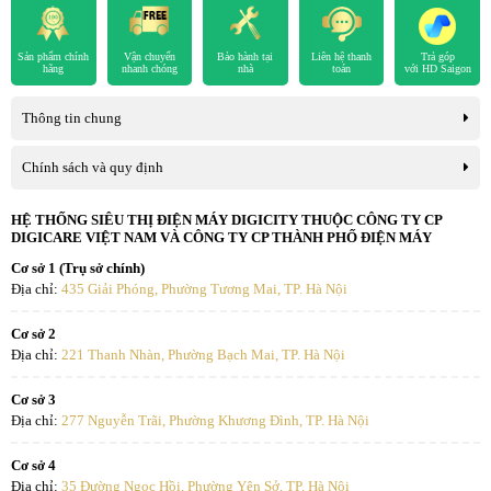
quyển) nhờ máy bơm chân không hút không khí và giảm lượng oxy
hóa của thực phẩm trong suốt quá trình sử dụng.
Sản phẩm chính
Vận chuyển
Bảo hành tại
Liên hệ thanh
Trả góp
hãng
nhanh chóng
nhà
toán
với HD Saigon
Thông tin chung
Chính sách và quy định
HỆ THỐNG SIÊU THỊ ĐIỆN MÁY DIGICITY THUỘC CÔNG TY CP
DIGICARE VIỆT NAM VÀ CÔNG TY CP THÀNH PHỐ ĐIỆN MÁY
Cơ sở 1 (Trụ sở chính)
Địa chỉ:
435 Giải Phóng, Phường Tương Mai, TP. Hà Nội
Cơ sở 2
Công nghệ tiết kiệm điện
Địa chỉ:
221 Thanh Nhàn, Phường Bạch Mai, TP. Hà Nội
Cơ sở 3
-
Công nghệ Inverter
: Có khả năng làm lạnh mạnh mẽ bằng cách
Địa chỉ:
277 Nguyễn Trãi, Phường Khương Đình, TP. Hà Nội
tạo ra lượng lớn khí lạnh, cũng có thể làm mát hiệu quả ở công suất
thấp nhờ tích hợp điều khiển điện tử tinh vi đồng thời giúp giảm
Cơ sở 4
hao phí điện năng, đảm bảo thiết bị vận hành trơn tru, hạn chế độ
Địa chỉ:
35 Đường Ngọc Hồi, Phường Yên Sở, TP. Hà Nội