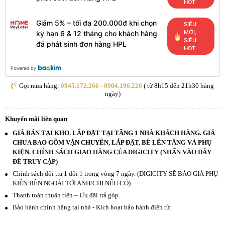
HOT
Giảm 5% – tối đa 200.000đ khi chọn
SIÊU
MỚI,
kỳ hạn 6 & 12 tháng cho khách hàng
SIÊU
đã phát sinh đơn hàng HPL
HOT
Powered by
Gọi mua hàng:
0945.172.266
-
0904.196.226
( từ 8h15 đến 21h30 hàng
ngày)
Khuyến mãi liên quan
GIÁ BÁN TẠI KHO. LẮP ĐẶT TẠI TẦNG 1 NHÀ KHÁCH HÀNG. GIÁ
CHƯA BAO GỒM VẬN CHUYỂN, LẮP ĐẶT, BÊ LÊN TẦNG VÀ PHỤ
KIỆN.
CHÍNH SÁCH GIAO HÀNG CỦA DIGICITY (NHẤN VÀO ĐÂY
ĐỂ TRUY CẬP)
Chính sách đổi trả 1 đổi 1 trong vòng 7 ngày. (DIGICITY SẼ BÁO GIÁ PHỤ
KIỆN BÊN NGOÀI TỚI ANH/CHỊ NẾU CÓ)
Thanh toán thuận tiện – Ưu đãi trả góp.
Bảo hành chính hãng tại nhà - Kích hoạt bảo hành điện tử.