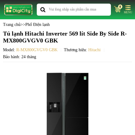
0
MENU
Trang chủ
>>
Phố Điện lạnh
Tủ lạnh Hitachi Inverter 569 lít Side By Side R-
MX800GVGV0 GBK
Model:
R-MX800GVGV0 GBK
Thương hiệu:
Hitachi
Bảo hành: 24 tháng