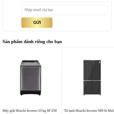
Công nghệ Inverter:
INVERTER × Hệ Thống Quạt Kép
Lấy nước bên ngoài:
Lấy đá và nước bên ngoài
GỬI
Chuông báo cửa:
Chuông báo mở cửa
Kích thước sản phẩm:
1795 x 920 x 720 mm
Sản phẩm dành riêng cho bạn
Ngăn đá
- Dung tích
207 lít
, cho không gian lưu trữ rộng rãi cho bạn lưu trữ
được lượng lớn đồ đông lạnh.
- Trang bị nhiều kệ, khay và ngăn chứa giúp bạn dễ dàng phân chia
và sắp xếp các loại thực phẩm phù hợp.
Máy giặt Hitachi Inverter 25 kg SF-250
Tủ lạnh Hitachi Inverter 569 lít Mul