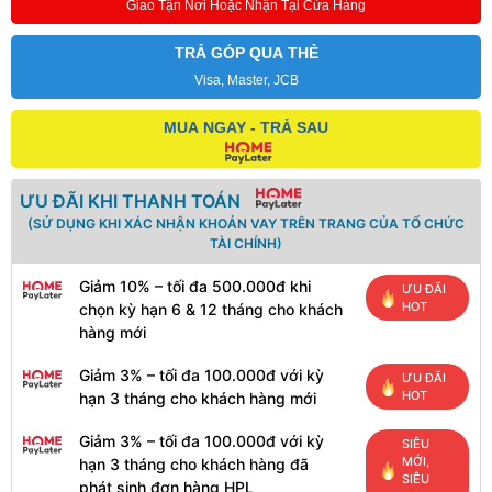
Giao Tận Nơi Hoặc Nhận Tại Cửa Hàng
TRẢ GÓP QUA THẺ
Visa, Master, JCB
MUA NGAY - TRẢ SAU
ƯU ĐÃI KHI THANH TOÁN
(SỬ DỤNG KHI XÁC NHẬN KHOẢN VAY TRÊN TRANG CỦA TỔ CHỨC
TÀI CHÍNH)
Giảm 10% – tối đa 500.000đ khi
ƯU ĐÃI
HOT
chọn kỳ hạn 6 & 12 tháng cho khách
hàng mới
Giảm 3% – tối đa 100.000đ với kỳ
ƯU ĐÃI
HOT
hạn 3 tháng cho khách hàng mới
Giảm 3% – tối đa 100.000đ với kỳ
SIÊU
MỚI,
hạn 3 tháng cho khách hàng đã
SIÊU
phát sinh đơn hàng HPL