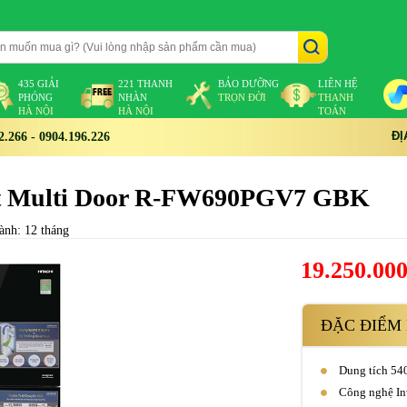
435 GIẢI
221 THANH
BẢO DƯỠNG
LIÊN HỆ
PHÓNG
NHÀN
TRỌN ĐỜI
THANH
HÀ NỘI
HÀ NỘI
TOÁN
ĐỊ
266 - 0904.196.226
 lít Multi Door R-FW690PGV7 GBK
ành: 12 tháng
19.250.00
ĐẶC ĐIỂM 
Dung tích 540
Công nghệ Inv