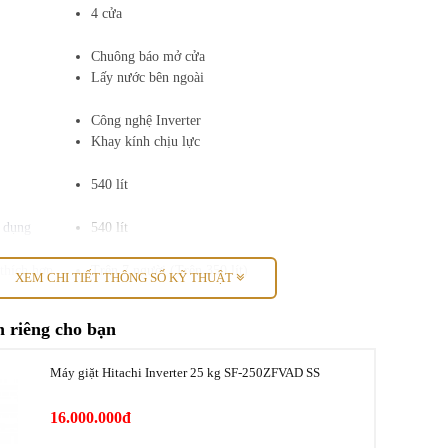
4 cửa
Chuông báo mở cửa
Lấy nước bên ngoài
Công nghệ Inverter
Khay kính chịu lực
540 lít
ử dụng
540 lít
thích hợp
Trên 7 người (Trên 350 lít)
XEM CHI TIẾT THÔNG SỐ KỸ THUẬT
ông + ngăn
144 lít
 riêng cho bạn
Máy giặt Hitachi Inverter 25 kg SF-250ZFVAD SS
nh
396 lít
16.000.000đ
ài Tủ lạnh
Mặt gương