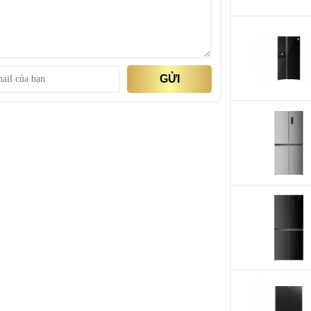
 thương hiệu tủ lạnh Hitachi nổi tiếng của Nhật
Chất liệu khay Tủ
ợp sắc đen huyền bí cùng tính năng lấy nước bên
Tủ lạnh Inverter -
n đại của gian bếp nhà bạn.
điện
GỬI
Công nghệ làm lạn
lạnh
Công nghệ khử mù
khuẩn
Tính năng
Tiện ích
Công suất tiêu th