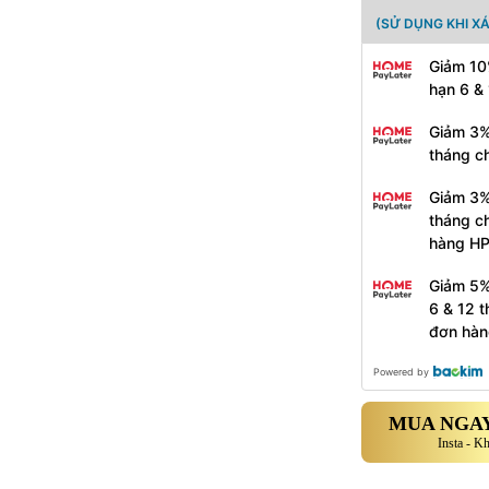
(SỬ DỤNG KHI X
Giảm 10
hạn 6 &
Giảm 3%
tháng c
Giảm 3%
tháng c
hàng H
Giảm 5%
6 & 12 
đơn hàn
Powered by
MUA NGAY
Insta - K