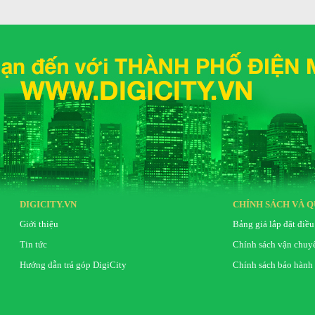
điện năng cho gia đình
GV7 GBK có thể vận hành vô cùng bền bỉ, ổn định,
iệm tối đa chi phí điện năng hàng tháng cho gia
DIGICITY.VN
CHÍNH SÁCH VÀ Q
Giới thiệu
Bảng giá lắp đặt điều
Tin tức
Chính sách vận chuy
Hướng dẫn trả góp DigiCity
Chính sách bảo hành