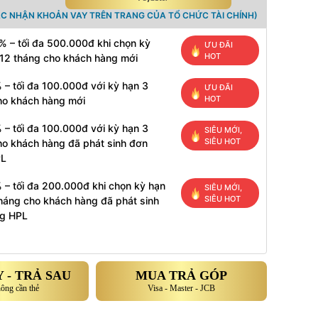
ÁC NHẬN KHOẢN VAY TRÊN TRANG CỦA TỔ CHỨC TÀI CHÍNH)
% – tối đa 500.000đ khi chọn kỳ
ƯU ĐÃI
HOT
 12 tháng cho khách hàng mới
 – tối đa 100.000đ với kỳ hạn 3
ƯU ĐÃI
HOT
ho khách hàng mới
 – tối đa 100.000đ với kỳ hạn 3
SIÊU MỚI,
SIÊU HOT
ho khách hàng đã phát sinh đơn
PL
 – tối đa 200.000đ khi chọn kỳ hạn
SIÊU MỚI,
SIÊU HOT
tháng cho khách hàng đã phát sinh
g HPL
 - TRẢ SAU
MUA TRẢ GÓP
hông cần thẻ
Visa - Master - JCB