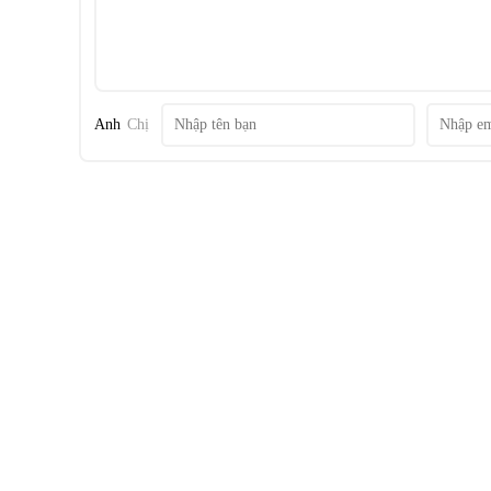
Tủ lạnh Hitachi Inverter 540 lít R-FW690PGV7 GBK đến từ
Bản. Tủ lạnh 4 cửa vô cùng sang trọng, đẳng cấp, kết h
ngoài tiện lợi sẽ là điểm nhấn hoàn hảo cho không gian hiệ
Anh
Chị