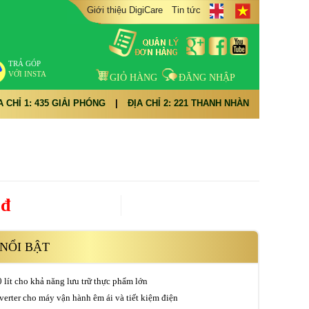
Giới thiệu DigiCare
Tin tức
TRẢ GÓP
VỚI INSTA
GIỎ HÀNG
ĐĂNG NHẬP
A CHỈ 1: 435 GIẢI PHÓNG
|
ĐỊA CHỈ 2: 221 THANH NHÀN
0đ
NỔI BẬT
 lít cho khả năng lưu trữ thực phẩm lớn
erter cho máy vận hành êm ái và tiết kiệm điện