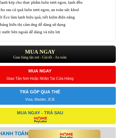
lạnh kép cho thực phẩm luôn tươi ngon, lạnh đều
ho rau củ quả luôn tươi ngon, an toàn sức khoẻ
t Eco làm lạnh hiệu quả, tiết kiệm điện năng
bảng hiển thị cảm ứng dễ dàng sử dụng
 nước bên ngoài dễ dàng và tiện lợi
MUA NGAY
Giao hàng tận nơi - Giá tốt - An toàn
MUA NGAY
Giao Tận Nơi Hoặc Nhận Tại Cửa Hàng
TRẢ GÓP QUA THẺ
Visa, Master, JCB
MUA NGAY - TRẢ SAU
THANH TOÁN