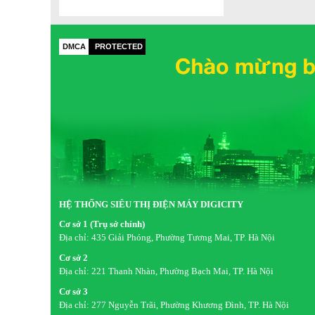
DMCA
PROTECTED
Công nghệ Inverter vận hành ổn định, tiết kiệm 
Là một chiếc tủ lạnh Inverter, tủ lạnh Hitachi R-FW690P
làm lạnh nhanh chóng nhưng vẫn đảm bảo khả năng tiết k
đình bạn.
HỆ THỐNG SIÊU THỊ ĐIỆN MÁY DIGICITY
Cơ sở 1 (Trụ sở chính)
Địa chỉ:
435 Giải Phóng, Phường Tương Mai, TP. Hà Nội
Cơ sở 2
Địa chỉ:
221 Thanh Nhàn, Phường Bạch Mai, TP. Hà Nội
Cơ sở 3
Địa chỉ:
277 Nguyễn Trãi, Phường Khương Đình, TP. Hà Nội