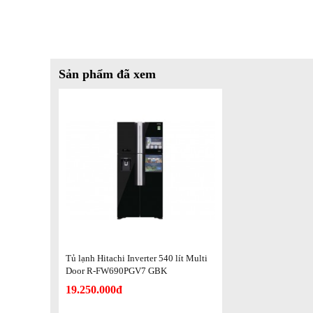
Đi cùng dung tích đến 540 lít, tủ lạnh là sự lựa chọn lý tưở
bảo quản, dự trữ thực phẩm số lượng lớn.
Sản phẩm đã xem
Tủ lạnh Hitachi Inverter 540 lít Multi
Door R-FW690PGV7 GBK
19.250.000đ