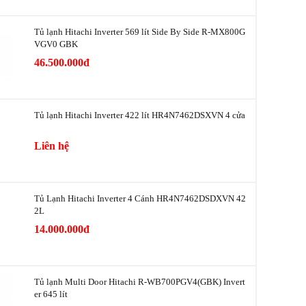
 lạnh
Khay kính
Tủ lạnh Hitachi Inverter 569 lít Side By Side R-MX800G
 tiết kiệm
VGV0 GBK
Có
46.500.000đ
h trên Tủ
Hệ thống làm lạnh kép
Tủ lạnh Hitachi Inverter 422 lít HR4N7462DSXVN 4 cửa
i, kháng
Nano Titanium
Đệm cửa chống nấm mốc
Liên hệ
Chống đóng tuyết
Tủ Lạnh Hitachi Inverter 4 Cánh HR4N7462DSDXVN 42
Đèn LED
2L
Bảng điều khiển bên ngoài
14.000.000đ
Bảng điều khiển cảm ứng
Dual Sensing
Cấp đông nhanh
Lấy nước bên ngoài
Tủ lạnh Multi Door Hitachi R-WB700PGV4(GBK) Invert
er 645 lít
ụ (W)
230(W)