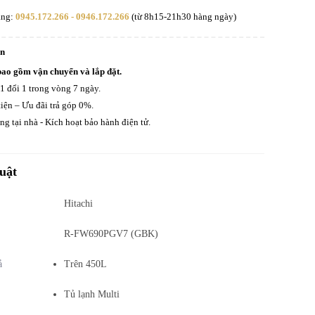
àng:
0945.172.266 - 0946.172.266
(từ 8h15-21h30 hàng ngày)
an
bao gồm vận chuyển và lắp đặt.
 1 đổi 1 trong vòng 7 ngày.
iện – Ưu đãi trả góp 0%.
g tại nhà - Kích hoạt bảo hành điện tử.
uật
Hitachi
R-FW690PGV7 (GBK)
ả
Trên 450L
Tủ lạnh Multi