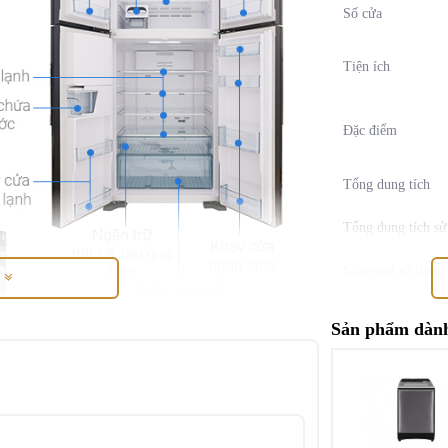
Số cửa
Tiện ích
Đặc điểm
Tổng dung tích
Tổng dung tích s
Số người sử dụng 
M
Dung tích ngăn đ
Sản phẩm dành
đá
Dung tích ngăn lạ
ấp
Chất liệu bên ngo