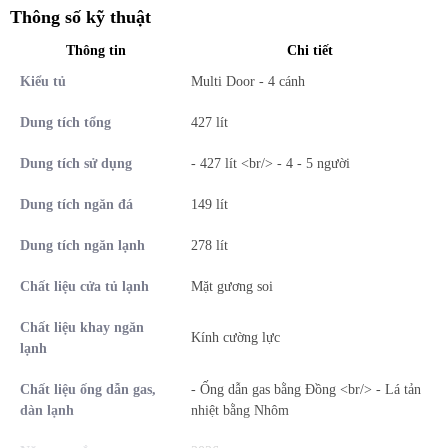
giúp thao tác lấy thực phẩm thuận tiện hơn ngay cả khi đặt tủ sát
Thông số kỹ thuật
tường hoặc trong không gian hạn chế.
Thông tin
Chi tiết
Kiểu tủ
Multi Door - 4 cánh
Dung tích tổng
427 lít
Dung tích sử dụng
- 427 lít <br/> - 4 - 5 người
Dung tích ngăn đá
149 lít
Dung tích ngăn lạnh
278 lít
Chất liệu cửa tủ lạnh
Mặt gương soi
*Hình ảnh chỉ mang tính chất minh họa
Chất liệu khay ngăn
Kính cường lực
lạnh
Ngăn lạnh
Chất liệu ống dẫn gas,
- Ống dẫn gas bằng Đồng <br/> - Lá tản
Ngăn lạnh dung tích 278 lít cung cấp không gian lưu trữ rộng rãi
dàn lạnh
nhiệt bằng Nhôm
cho thực phẩm sử dụng hằng ngày như rau củ, đồ uống hoặc thực