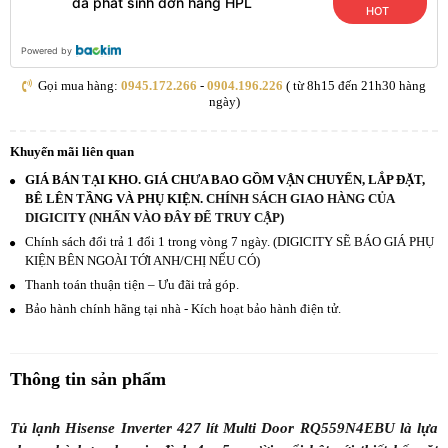
đã phát sinh đơn hàng HPL
HOT
Powered by
Gọi mua hàng:
0945.172.266
-
0904.196.226
( từ 8h15 đến 21h30 hàng
ngày)
Khuyến mãi liên quan
GIÁ BÁN TẠI KHO. GIÁ CHƯA BAO GỒM VẬN CHUYỂN, LẮP ĐẶT,
BÊ LÊN TẦNG VÀ PHỤ KIỆN.
CHÍNH SÁCH GIAO HÀNG CỦA
DIGICITY (NHẤN VÀO ĐÂY ĐỂ TRUY CẬP)
Chính sách đổi trả 1 đổi 1 trong vòng 7 ngày. (DIGICITY SẼ BÁO GIÁ PHỤ
KIỆN BÊN NGOÀI TỚI ANH/CHỊ NẾU CÓ)
Thanh toán thuận tiện – Ưu đãi trả góp.
Bảo hành chính hãng tại nhà - Kích hoạt bảo hành điện tử.
Thông tin sản phẩm
Tủ lạnh Hisense Inverter 427 lít Multi Door RQ559N4EBU là lựa