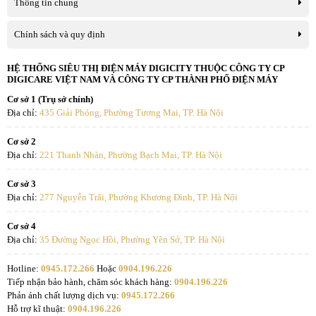
*Hình ảnh chỉ mang tính chất minh họa
Thông tin chung
Công nghệ kháng khuẩn, khử mùi
Chính sách và quy định
Công nghệ All Zone Active Hygiene được trang bị cho cả ngăn lạnh
HỆ THỐNG SIÊU THỊ ĐIỆN MÁY DIGICITY THUỘC CÔNG TY CP
và ngăn đá, giúp hạn chế vi khuẩn và mùi khó chịu trong quá trình
DIGICARE VIỆT NAM VÀ CÔNG TY CP THÀNH PHỐ ĐIỆN MÁY
bảo quản thực phẩm.
Cơ sở 1 (Trụ sở chính)
Địa chỉ:
435 Giải Phóng, Phường Tương Mai, TP. Hà Nội
Nhờ đó, không khí bên trong tủ được duy trì trong trạng thái sạch
hơn, góp phần bảo vệ chất lượng thực phẩm và hạn chế lẫn mùi
Cơ sở 2
giữa các loại thực phẩm khác nhau.
Địa chỉ:
221 Thanh Nhàn, Phường Bạch Mai, TP. Hà Nội
Cơ sở 3
Địa chỉ:
277 Nguyễn Trãi, Phường Khương Đình, TP. Hà Nội
Cơ sở 4
Địa chỉ:
35 Đường Ngọc Hồi, Phường Yên Sở, TP. Hà Nội
Hotline:
0945.172.266
Hoặc
0904.196.226
Tiếp nhận bảo hành, chăm sóc khách hàng:
0904.196.226
Phản ánh chất lượng dịch vụ:
0945.172.266
Hỗ trợ kĩ thuật:
0904.196.226