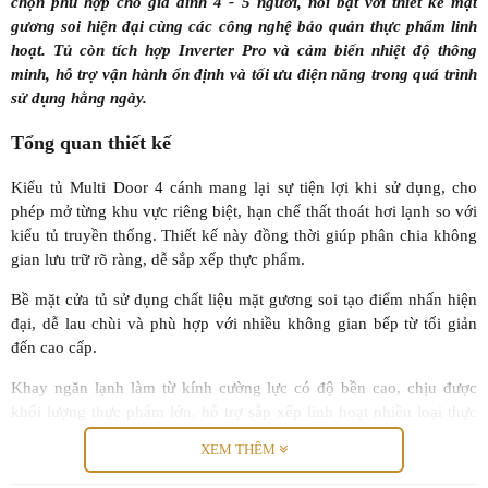
chọn phù hợp cho gia đình 4 - 5 người, nổi bật với thiết kế mặt
gương soi hiện đại cùng các công nghệ bảo quản thực phẩm linh
hoạt. Tủ còn tích hợp Inverter Pro và cảm biến nhiệt độ thông
minh, hỗ trợ vận hành ổn định và tối ưu điện năng trong quá trình
sử dụng hằng ngày.
Tổng quan thiết kế
Kiểu tủ Multi Door 4 cánh mang lại sự tiện lợi khi sử dụng, cho
phép mở từng khu vực riêng biệt, hạn chế thất thoát hơi lạnh so với
kiểu tủ truyền thống. Thiết kế này đồng thời giúp phân chia không
gian lưu trữ rõ ràng, dễ sắp xếp thực phẩm.
Bề mặt cửa tủ sử dụng chất liệu mặt gương soi tạo điểm nhấn hiện
đại, dễ lau chùi và phù hợp với nhiều không gian bếp từ tối giản
đến cao cấp.
Khay ngăn lạnh làm từ kính cường lực có độ bền cao, chịu được
khối lượng thực phẩm lớn, hỗ trợ sắp xếp linh hoạt nhiều loại thực
phẩm khác nhau.
XEM THÊM
Thiết kế cửa tủ lạnh có thể kéo ra hoàn toàn khi mở ở góc 90 độ,