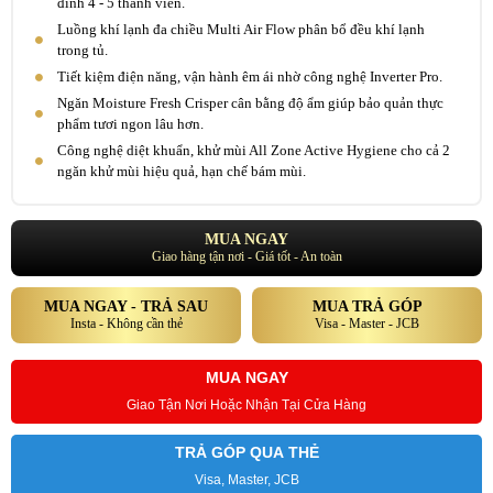
đình 4 - 5 thành viên.
Luồng khí lạnh đa chiều Multi Air Flow phân bổ đều khí lạnh
trong tủ.
Tiết kiệm điện năng, vận hành êm ái nhờ công nghệ Inverter Pro.
Ngăn Moisture Fresh Crisper cân bằng độ ẩm giúp bảo quản thực
phẩm tươi ngon lâu hơn.
Công nghệ diệt khuẩn, khử mùi All Zone Active Hygiene cho cả 2
ngăn khử mùi hiệu quả, hạn chế bám mùi.
MUA NGAY
Giao hàng tận nơi - Giá tốt - An toàn
MUA NGAY - TRẢ SAU
MUA TRẢ GÓP
Insta - Không cần thẻ
Visa - Master - JCB
MUA NGAY
Giao Tận Nơi Hoặc Nhận Tại Cửa Hàng
TRẢ GÓP QUA THẺ
Visa, Master, JCB