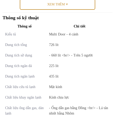
XEM THÊM
Thông số kỹ thuật
Thông số
Chi tiết
Kiểu tủ
Multi Door - 4 cánh
Dung tích tổng
726 lít
*Hình ảnh chỉ mang tính chất minh họa
Dung tích sử dụng
- 660 lít <br/> - Trên 5 người
Ngăn lạnh
Dung tích ngăn đá
225 lít
- Ngăn lạnh có
dung tích 435 lít
, được thiết kế chia làm 3 ngăn, 2
Dung tích ngăn lạnh
435 lít
ngăn đựng thực phẩm với 6 khay chứa nằm ở phía bên cánh cửa tủ.
Chất liệu cửa tủ lạnh
Mặt kính
-
Ngăn cân bằng độ ẩm HCS
: Được thiết kế riêng biệt, giúp
bảo
quản thực phẩm tốt hơn theo từng nhóm
như nhóm các loại rau củ
Chất liệu khay ngăn lạnh
Kính chịu lực
quả cần độ ẩm cao (Ngăn ẩm) và nhóm các loại thực phẩm khô có
Chất liệu ống dẫn gas, dàn
- Ống dẫn gas bằng Đồng <br/> - Lá tản
độ ẩm thấp (Ngăn khô).
lạnh
nhiệt bằng Nhôm