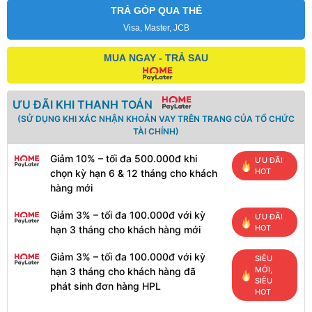
TRẢ GÓP QUA THẺ
Visa, Master, JCB
MUA NGAY - TRẢ SAU
ƯU ĐÃI KHI THANH TOÁN
(SỬ DỤNG KHI XÁC NHẬN KHOẢN VAY TRÊN TRANG CỦA TỔ CHỨC
TÀI CHÍNH)
Giảm 10% – tối đa 500.000đ khi
ƯU ĐÃI
HOT
chọn kỳ hạn 6 & 12 tháng cho khách
hàng mới
Giảm 3% – tối đa 100.000đ với kỳ
ƯU ĐÃI
HOT
hạn 3 tháng cho khách hàng mới
Giảm 3% – tối đa 100.000đ với kỳ
SIÊU
MỚI,
hạn 3 tháng cho khách hàng đã
SIÊU
phát sinh đơn hàng HPL
HOT