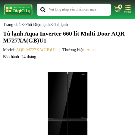
0
MENU
Trang chủ
>>
Phố Điện lạnh
>>
Tủ lạnh
Tủ lạnh Aqua Inverter 660 lít Multi Door AQR-
M727XA(GB)U1
Model:
AQR-M727XA(GB)U1
Thương hiệu:
Aqua
Bảo hành: 24 tháng