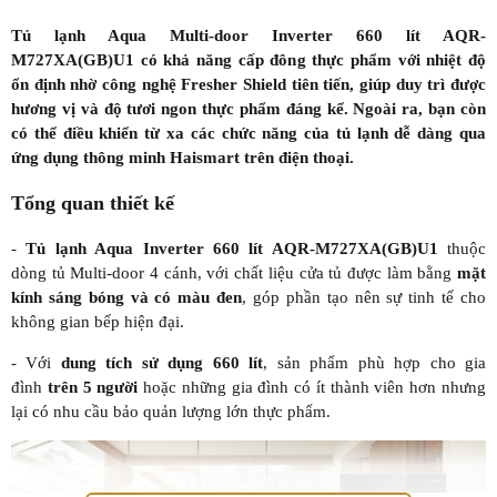
Tủ lạnh Aqua Multi-door Inverter 660 lít AQR-
M727XA(GB)U1 có khả năng cấp đông thực phẩm với nhiệt độ
ổn định nhờ công nghệ Fresher Shield tiên tiến, giúp duy trì được
hương vị và độ tươi ngon thực phẩm đáng kể. Ngoài ra, bạn còn
có thể điều khiển từ xa các chức năng của tủ lạnh dễ dàng qua
ứng dụng thông minh Haismart trên điện thoại.
Tổng quan thiết kế
-
Tủ lạnh Aqua Inverter 660 lít AQR-M727XA(GB)U1
thuộc
dòng tủ Multi-door 4 cánh, với chất liệu cửa tủ được làm bằng
mặt
kính sáng bóng và có màu đen
, góp phần tạo nên sự tinh tế cho
không gian bếp hiện đại.
- Với
dung tích sử dụng 660 lít
, sản phẩm phù hợp cho gia
đình
trên 5 người
hoặc những gia đình có ít thành viên hơn nhưng
lại có nhu cầu bảo quản lượng lớn thực phẩm.