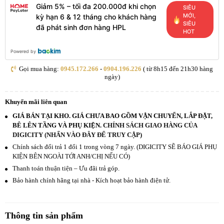
Giảm 5% – tối đa 200.000đ khi chọn
SIÊU
MỚI,
kỳ hạn 6 & 12 tháng cho khách hàng
SIÊU
đã phát sinh đơn hàng HPL
HOT
Powered by
Gọi mua hàng:
0945.172.266
-
0904.196.226
( từ 8h15 đến 21h30 hàng
ngày)
Khuyến mãi liên quan
GIÁ BÁN TẠI KHO. GIÁ CHƯA BAO GỒM VẬN CHUYỂN, LẮP ĐẶT,
BÊ LÊN TẦNG VÀ PHỤ KIỆN.
CHÍNH SÁCH GIAO HÀNG CỦA
DIGICITY (NHẤN VÀO ĐÂY ĐỂ TRUY CẬP)
Chính sách đổi trả 1 đổi 1 trong vòng 7 ngày. (DIGICITY SẼ BÁO GIÁ PHỤ
KIỆN BÊN NGOÀI TỚI ANH/CHỊ NẾU CÓ)
Thanh toán thuận tiện – Ưu đãi trả góp.
Bảo hành chính hãng tại nhà - Kích hoạt bảo hành điện tử.
Thông tin sản phẩm