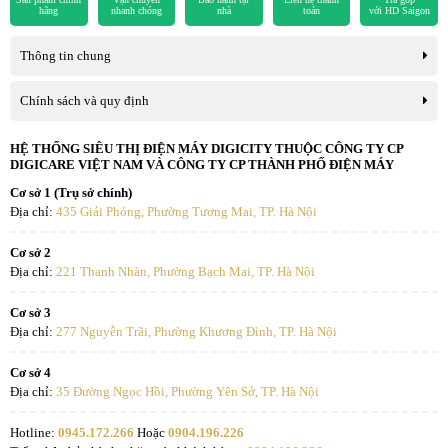
hãng
nhanh chóng
nhà
toán
với HD Saigon
*Hình ảnh chỉ mang tính chất minh họa
Thông tin chung
Công nghệ kháng khuẩn khử mùi
Chính sách và quy định
Công nghệ ABT Pro khử mùi, diệt khuẩn hiệu quả
: Mô-đun ABT
HỆ THỐNG SIÊU THỊ ĐIỆN MÁY DIGICITY THUỘC CÔNG TY CP
Pro xúc tác với không khí, tạo ra các hạt phân tử ion oxy âm để ức
DIGICARE VIỆT NAM VÀ CÔNG TY CP THÀNH PHỐ ĐIỆN MÁY
chế sự phát triển của nấm mốc và vi khuẩn.
Cơ sở 1 (Trụ sở chính)
Địa chỉ:
435 Giải Phóng, Phường Tương Mai, TP. Hà Nội
Nhờ đó
giảm thiểu đáng kể việc xuất hiện mùi hôi thực phẩm
, làm
cho không gian bên trong tủ luôn được
thông thoáng và sạch sẽ
,
Cơ sở 2
đồng thời
giữ được độ tươi ngon
của thực phẩm tốt hơn.
Địa chỉ:
221 Thanh Nhàn, Phường Bạch Mai, TP. Hà Nội
Cơ sở 3
Địa chỉ:
277 Nguyễn Trãi, Phường Khương Đình, TP. Hà Nội
Cơ sở 4
Địa chỉ:
35 Đường Ngọc Hồi, Phường Yên Sở, TP. Hà Nội
Hotline:
0945.172.266
Hoặc
0904.196.226