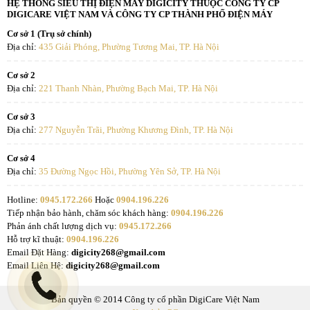
HỆ THỐNG SIÊU THỊ ĐIỆN MÁY DIGICITY THUỘC CÔNG TY CP
DIGICARE VIỆT NAM VÀ CÔNG TY CP THÀNH PHỐ ĐIỆN MÁY
Cơ sở 1 (Trụ sở chính)
Địa chỉ:
435 Giải Phóng, Phường Tương Mai, TP. Hà Nội
Cơ sở 2
Địa chỉ:
221 Thanh Nhàn, Phường Bạch Mai, TP. Hà Nội
Cơ sở 3
Địa chỉ:
277 Nguyễn Trãi, Phường Khương Đình, TP. Hà Nội
Cơ sở 4
Địa chỉ:
35 Đường Ngọc Hồi, Phường Yên Sở, TP. Hà Nội
Hotline:
0945.172.266
Hoặc
0904.196.226
Tiếp nhận bảo hành, chăm sóc khách hàng:
0904.196.226
Phản ánh chất lượng dịch vụ:
0945.172.266
Hỗ trợ kĩ thuật:
0904.196.226
Email Đặt Hàng:
digicity268@gmail.com
Email Liên Hệ:
digicity268@gmail.com
Bản quyền © 2014 Công ty cổ phần DigiCare Việt Nam