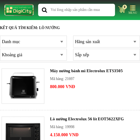
0
MENU
KẾT QUẢ TÌM KIẾM: LÒ NƯỚNG
Danh mục
Hãng sản xuất
Khoảng giá
Sắp xếp
Máy nướng bánh mì Electrolux ETS3505
Mã hàng: 21697
800.000 VNĐ
Lò nướng Electrolux 56 lít EOT5622XFG
Mã hàng: 19998
4.150.000 VNĐ