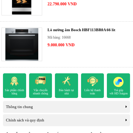
22.790.000 VNĐ
Lò nướng âm Bosch HBF113BR0A 66 lít
Mã hàng: 16668
9.000.000 VNĐ
Sản phẩm chính
Vận chuyển
Bảo hành tại
Liên hệ thanh
Trả góp
hãng
nhanh chóng
nhà
toán
với HD Saigon
Thông tin chung
Chính sách và quy định