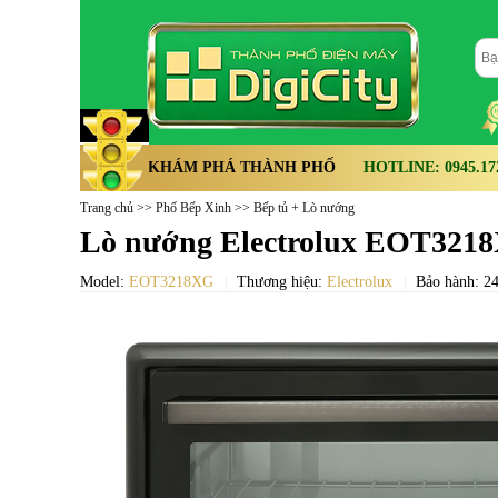
KHÁM PHÁ THÀNH PHỐ
HOTLINE: 0945.172.
Trang chủ
>>
Phố Bếp Xinh
>>
Bếp tủ + Lò nướng
Lò nướng Electrolux EOT3218X
Model:
EOT3218XG
Thương hiệu:
Electrolux
Bảo hành: 24