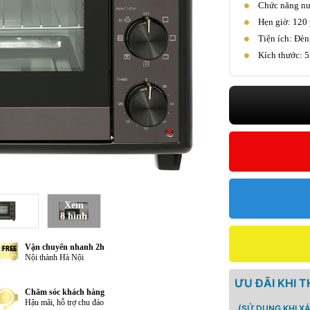
Chức năng nư
Hẹn giờ: 120
Tiện ích: Đè
Kích thước: 
Xem
8 hình
Vận chuyển nhanh 2h
Nội thành Hà Nội
ƯU ĐÃI KHI 
Chăm sóc khách hàng
Hậu mãi, hỗ trợ chu đáo
(SỬ DỤNG KHI X