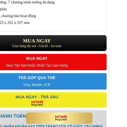
ớng: 7 chương trình nướng đa dạng
 phút
n, chuông báo hoạt động
523 x 352 x 337 mm
MUA NGAY
Giao hàng tận nơi - Giá tốt - An toàn
MUA NGAY
Giao Tận Nơi Hoặc Nhận Tại Cửa Hàng
TRẢ GÓP QUA THẺ
Visa, Master, JCB
MUA NGAY - TRẢ SAU
THANH TOÁN
ÁC NHẬN KHOẢN VAY TRÊN TRANG CỦA TỔ CHỨC TÀI CHÍNH)