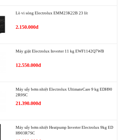
Quạt đối lưu
Lò vi sóng Electrolux EMM23K22B 23 lít
Nướng xiên quay
Có đèn báo hoạt động
2.150.000đ
Báo hiệu bằng âm thanh khi hoàn thành quá
trình nấu
Đèn trong khoang lò
Máy giặt Electrolux Inverter 11 kg EWF1142Q7WB
Ngang 52.3 cm - Cao 34 cm - Sâu 37 cm -
lượng
Nặng 11.22 kg
12.550.000đ
 lò
Ngang 38 cm - Cao 25 cm - Sâu 31 cm
Máy sấy bơm nhiệt Electrolux UltimateCare 9 kg EDH90
Thuỵ Điển
2R9SC
21.390.000đ
Trung Quốc
2022
Máy sấy bơm nhiệt Heatpump Inverter Electrolux 9kg ED
Electrolux
H903R7SC