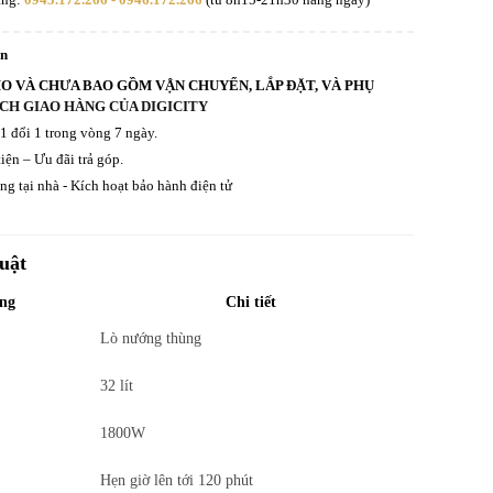
an
HO VÀ CHƯA BAO GỒM VẬN CHUYỂN, LẮP ĐẶT, VÀ PHỤ
CH GIAO HÀNG CỦA DIGICITY
 1 đổi 1 trong vòng 7 ngày.
iện – Ưu đãi trả góp.
g tại nhà - Kích hoạt bảo hành điện tử
uật
ng
Chi tiết
Lò nướng thùng
32 lít
1800W
Hẹn giờ lên tới 120 phút