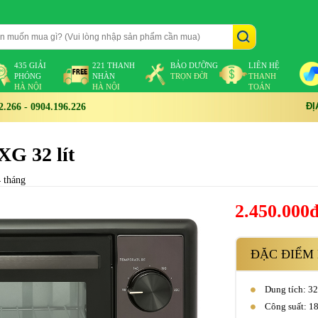
435 GIẢI
221 THANH
BẢO DƯỠNG
LIÊN HỆ
PHÓNG
NHÀN
TRỌN ĐỜI
THANH
HÀ NỘI
HÀ NỘI
TOÁN
ĐỊ
266 - 0904.196.226
G 32 lít
 tháng
2.450.000
ĐẶC ĐIỂM 
Dung tích: 32 
Công suất: 