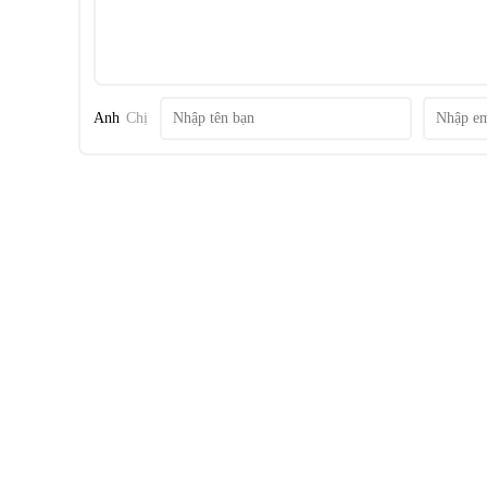
Thiết kế sản phẩm
Anh
Chị
- Vỏ bằng thép phủ sơn tĩnh điện cứng cáp, sáng bóng, chốn
mỹ như mới.
- Lò nướng thiết kế cửa kính dày 2 lớp, có khả năng giữ nhi
- Bảng điều khiển nút vặn điều khiển độc lập nhiệt độ, chứ
mọi người.