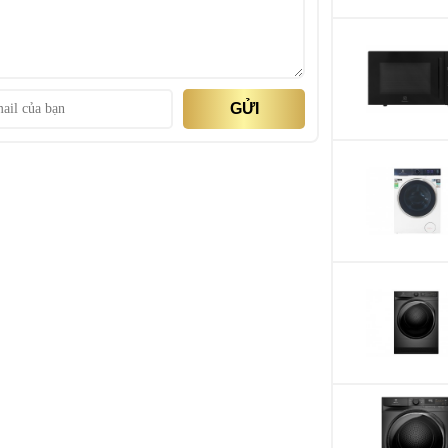
Tiện ích
GỬI
g han gỉ, dễ lau chùi duy trì màu sắc và tính thẩm
ệt tốt, độ bền cao.
Kích thước, khối 
c năng và thời gian, đơn giản, dễ hiểu, dễ dùng cho
Kích thước khoang
Thương hiệu
Sản xuất tại
Năm ra mắt
Hãng