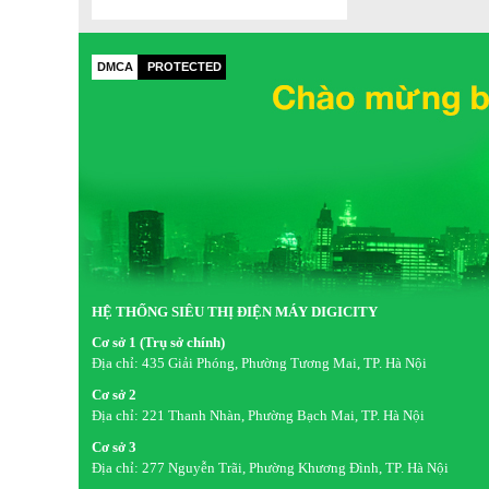
- Nướng trên dưới có nướng xiên quay và quạt đối lưu.
- Chức năng lên men.
DMCA
PROTECTED
HỆ THỐNG SIÊU THỊ ĐIỆN MÁY DIGICITY
Cơ sở 1 (Trụ sở chính)
Địa chỉ:
435 Giải Phóng, Phường Tương Mai, TP. Hà Nội
Cơ sở 2
Địa chỉ:
221 Thanh Nhàn, Phường Bạch Mai, TP. Hà Nội
Cơ sở 3
Địa chỉ:
277 Nguyễn Trãi, Phường Khương Đình, TP. Hà Nội