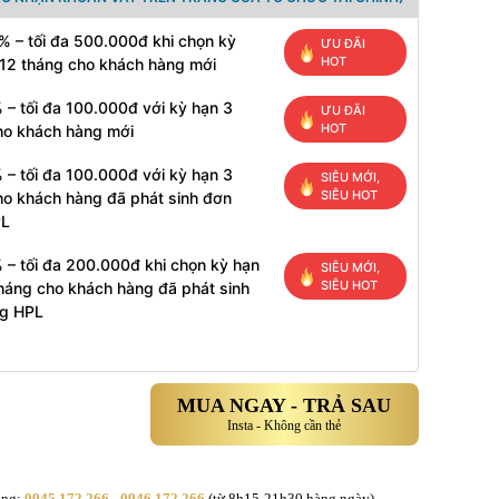
% – tối đa 500.000đ khi chọn kỳ
ƯU ĐÃI
HOT
 12 tháng cho khách hàng mới
 – tối đa 100.000đ với kỳ hạn 3
ƯU ĐÃI
HOT
ho khách hàng mới
 – tối đa 100.000đ với kỳ hạn 3
SIÊU MỚI,
SIÊU HOT
ho khách hàng đã phát sinh đơn
PL
 – tối đa 200.000đ khi chọn kỳ hạn
SIÊU MỚI,
SIÊU HOT
tháng cho khách hàng đã phát sinh
g HPL
MUA NGAY - TRẢ SAU
Insta - Không cần thẻ
àng:
0945.172.266 - 0946.172.266
(từ 8h15-21h30 hàng ngày)