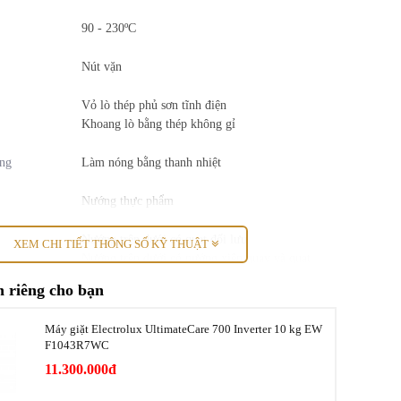
90 - 230ºC
Nút vặn
Vỏ lò thép phủ sơn tĩnh điện
Khoang lò bằng thép không gỉ
ng
Làm nóng bằng thanh nhiệt
Nướng thực phẩm
Nướng trên dưới có quạt đối lưu
XEM CHI TIẾT THÔNG SỐ KỸ THUẬT
Nướng trên dưới có nướng xiên quay và quạt
đối lưu
 riêng cho bạn
Nướng trên có xiên quay
Nướng trên
Máy giặt Electrolux UltimateCare 700 Inverter 10 kg EW
Nướng thanh nhiệt trên dưới
F1043R7WC
Nướng thanh nhiệt dưới
11.300.000đ
n
Có