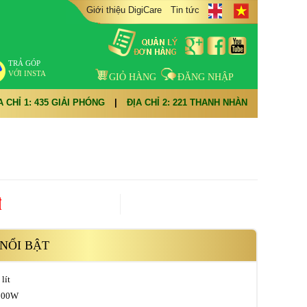
Giới thiệu DigiCare
Tin tức
TRẢ GÓP
VỚI INSTA
GIỎ HÀNG
ĐĂNG NHẬP
A CHỈ 1: 435 GIẢI PHÓNG
|
ĐỊA CHỈ 2: 221 THANH NHÀN
đ
NỔI BẬT
lít
1800W