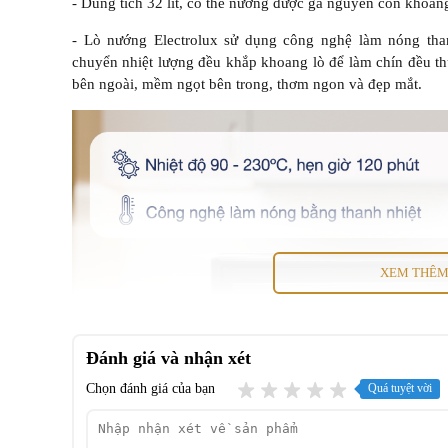
- Dung tích 32 lít, có thể nướng được gà nguyên con khoản
- Lò nướng Electrolux sử dụng công nghệ làm nóng than
chuyển nhiệt lượng đều khắp khoang lò để làm chín đều th
bên ngoài, mềm ngọt bên trong, thơm ngon và đẹp mắt.
XEM THÊ
Đánh giá và nhận xét
Chọn đánh giá của bạn
Quá tuyệt vời