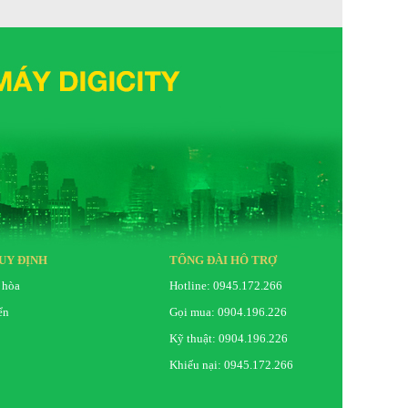
UY ĐỊNH
TỔNG ĐÀI HỖ TRỢ
 hòa
Hotline: 0945.172.266
ển
Gọi mua: 0904.196.226
Kỹ thuật: 0904.196.226
Khiếu nại: 0945.172.266