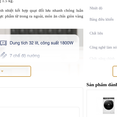
g 1.5 kg.
Nhiệt độ
h nhiệt kết hợp quạt đối lưu nhanh chóng luân
ực phẩm từ trong ra ngoài, món ăn chín giòn vàng
Bảng điều khiển
Chất liệu
Công nghệ làm nó
Chức năng chính
M
Sản phẩm dành
Chế độ nướng
Chức năng lên me