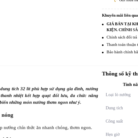
Khuyến mãi liên qu
GIÁ BÁN TẠI K
KIỆN.
CHÍNH SÁ
Chính sách đổi trả
Thanh toán thuận t
Bảo hành chính hãn
Thông số kỹ th
Tính nă
ung tích 32 lít phù hợp sử dụng gia đình, nướng
Loại lò nướng
hanh nhiệt kết hợp quạt đối lưu, đa chức năng
hế biến những món nướng thơm ngon như ý.
Dung tích
m nóng
Công suất
iúp nướng chín thức ăn nhanh chóng, thơm ngon.
Hẹn giờ