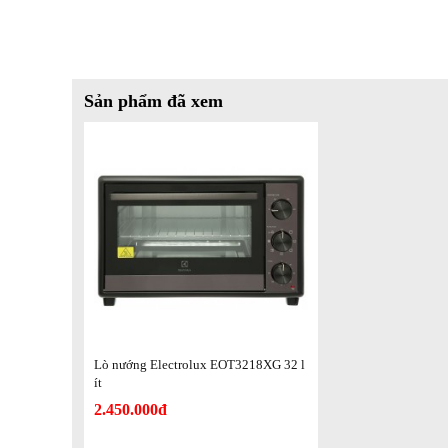
Sản phẩm đã xem
Chế độ nướng
- Nướng thanh nhiệt dưới.
- Nướng thanh nhiệt trên.
- Nướng trên dưới.
Lò nướng Electrolux EOT3218XG 32 l
ít
- Nướng trên dưới có quạt đối lưu.
2.450.000đ
- Nướng trên có xiên quay.