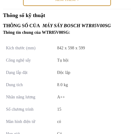
biến
TÍNH NĂNG NỔI TRỘI TRÊN MÁY SẤY
Thông số kỹ thuật
BOSCH WTR85V00SG
THÔNG SỐ CỦA
MÁY SẤY BOSCH WTR85V00SG
Thông tin chung của WTR85V00SG:
Auto Dry – Tự động sấy
Máy sấy Bosch WTR85V00SG với công nghệ Autodry tải trọng tới
Kích thước (mm)
842 x 598 x 599
8kg nhẹ nhàng làm khô đồ giặt tới nhiệt độ bạn mong muốn như để
ủi, phơi hoặc cất tủ. Các cảm biến trong máy sẽ đo nhiệt độ và độ
Công nghệ sấy
Tụ hội
ẩm trong máy sấy giúp bảo vệ quần áo không bị quá nhiệt và quá
Dạng lắp đặt
Độc lập
tải
Dung tích
8.0 kg
Heat Pump – Sấy tụ hơi bằng khí nóng
Nhãn năng lượng
A++
Công nghệ sấy hiện đại bằng khí nóng, không dùng dây nhiệt
Số chương trình
15
thông thường, có kế quả sấy tối nhất với mức tiêu thụ năng lượng
Màn hình điện tử
có
thấp
Hẹn giờ
Có