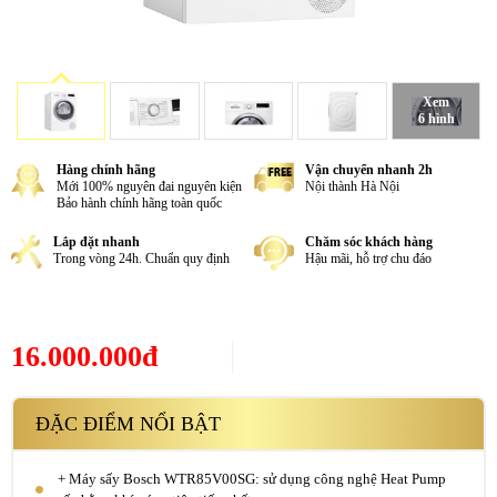
Xem
6 hình
Hàng chính hãng
Vận chuyển nhanh 2h
Mới 100% nguyên đai nguyên kiện
Nội thành Hà Nội
Bảo hành chính hãng toàn quốc
Lắp đặt nhanh
Chăm sóc khách hàng
Trong vòng 24h. Chuẩn quy định
Hậu mãi, hỗ trợ chu đáo
16.000.000đ
ĐẶC ĐIỂM NỔI BẬT
+ Máy sấy Bosch WTR85V00SG: sử dụng công nghệ Heat Pump