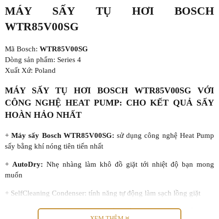
MÁY SẤY TỤ HƠI BOSCH
WTR85V00SG
Mã Bosch:
WTR85V00SG
Dòng sản phẩm: Series 4
Xuất Xứ: Poland
MÁY SẤY TỤ HƠI BOSCH WTR85V00SG VỚI
CÔNG NGHỆ HEAT PUMP: CHO KẾT QUẢ SẤY
HOÀN HẢO NHẤT
+
Máy sấy Bosch WTR85V00SG:
sử dụng công nghệ Heat Pump
sấy bằng khí nóng tiên tiến nhất
+
AutoDry:
Nhẹ nhàng làm khô đồ giặt tới nhiệt độ bạn mong
muốn
+ SelfCleaning Condenser: tính năng tự động làm sạch lồng giặt
+ Sensitive Drying System : Hệ thống sấy nhập cảm với nhiều cảm
XEM THÊM