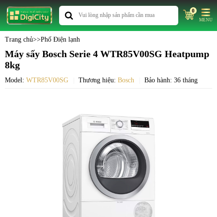
0
MENU
Trang chủ
>>
Phố Điện lạnh
Máy sấy Bosch Serie 4 WTR85V00SG Heatpump
8kg
Model:
WTR85V00SG
Thương hiệu:
Bosch
Bảo hành: 36 tháng