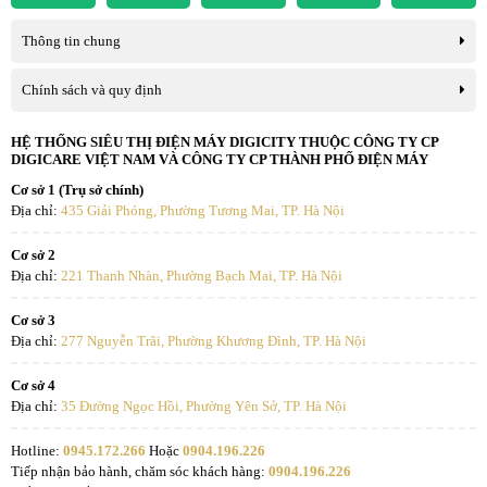
Chế độ chờ (W)
0.10 W
Thông tin chung
Thời gian chế độ chờ
30 min
Chính sách và quy định
Ngôn ngữ hiển thị
English
HỆ THỐNG SIÊU THỊ ĐIỆN MÁY DIGICITY THUỘC CÔNG TY CP
DIGICARE VIỆT NAM VÀ CÔNG TY CP THÀNH PHỐ ĐIỆN MÁY
Cơ sở 1 (Trụ sở chính)
Địa chỉ:
435 Giải Phóng, Phường Tương Mai, TP. Hà Nội
Cơ sở 2
Địa chỉ:
221 Thanh Nhàn, Phường Bạch Mai, TP. Hà Nội
Cơ sở 3
Địa chỉ:
277 Nguyễn Trãi, Phường Khương Đình, TP. Hà Nội
Cơ sở 4
Địa chỉ:
35 Đường Ngọc Hồi, Phường Yên Sở, TP. Hà Nội
Hotline:
0945.172.266
Hoặc
0904.196.226
Tiếp nhận bảo hành, chăm sóc khách hàng:
0904.196.226