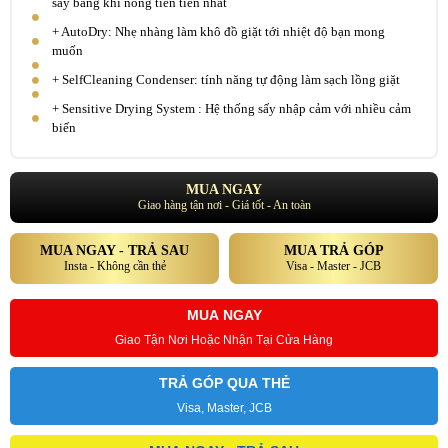
sấy bằng khí nóng tiên tiến nhất
+ AutoDry: Nhẹ nhàng làm khô đồ giặt tới nhiệt độ bạn mong
muốn
+ SelfCleaning Condenser: tính năng tự động làm sạch lồng giặt
+ Sensitive Drying System : Hệ thống sấy nhập cảm với nhiều cảm
biến
MUA NGAY
Giao hàng tận nơi - Giá tốt - An toàn
MUA NGAY - TRẢ SAU
MUA TRẢ GÓP
Insta - Không cần thẻ
Visa - Master - JCB
MUA NGAY
Giao Tận Nơi Hoặc Nhận Tại Cửa Hàng
TRẢ GÓP QUA THẺ
Visa, Master, JCB