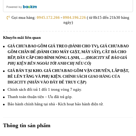
Powered by
Gọi mua hàng:
0945.172.266
-
0904.196.226
( từ 8h15 đến 21h30 hàng
ngày)
Khuyến mãi liên quan
GIÁ CHƯA BAO GỒM GIÁ TREO (DÀNH CHO TV), GIÁ CHƯA BAO
GỒM CHÂN ĐẾ (DÀNH CHO MÁY GIẶT, MÁY SẤY), CẮT ĐÁ CHO
BẾP, DÂY CẤP CHO BÌNH NÓNG LẠNH, …
(DIGICITY SẼ BÁO GIÁ
PHỤ KIỆN BÊN NGOÀI TỚI ANH/CHỊ NẾU CÓ)
GIÁ BÁN TẠI KHO. GIÁ CHƯA BAO GỒM VẬN CHUYỂN, LẮP ĐẶT,
BÊ LÊN TẦNG VÀ PHỤ KIỆN.
CHÍNH SÁCH GIAO HÀNG CỦA
DIGICITY (NHẤN VÀO ĐÂY ĐỂ TRUY CẬP)
Chính sách đổi trả 1 đổi 1 trong vòng 7 ngày.
Thanh toán thuận tiện – Ưu đãi trả góp.
Bảo hành chính hãng tại nhà - Kích hoạt bảo hành điện tử.
Thông tin sản phẩm