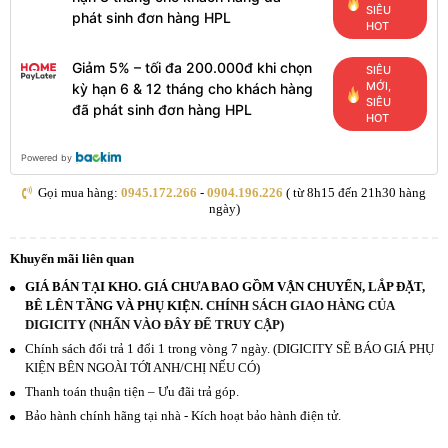
SIÊU
phát sinh đơn hàng HPL
HOT
Giảm 5% – tối đa 200.000đ khi chọn
SIÊU
MỚI,
kỳ hạn 6 & 12 tháng cho khách hàng
SIÊU
đã phát sinh đơn hàng HPL
HOT
Powered by
Gọi mua hàng:
0945.172.266
-
0904.196.226
( từ 8h15 đến 21h30 hàng
ngày)
Khuyến mãi liên quan
GIÁ BÁN TẠI KHO. GIÁ CHƯA BAO GỒM VẬN CHUYỂN, LẮP ĐẶT,
BÊ LÊN TẦNG VÀ PHỤ KIỆN.
CHÍNH SÁCH GIAO HÀNG CỦA
DIGICITY (NHẤN VÀO ĐÂY ĐỂ TRUY CẬP)
Chính sách đổi trả 1 đổi 1 trong vòng 7 ngày. (DIGICITY SẼ BÁO GIÁ PHỤ
KIỆN BÊN NGOÀI TỚI ANH/CHỊ NẾU CÓ)
Thanh toán thuận tiện – Ưu đãi trả góp.
Bảo hành chính hãng tại nhà - Kích hoạt bảo hành điện tử.