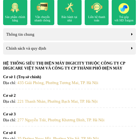
Tương thích cảm ứng
Sản phẩm chính
Vận chuyển
Bảo hành tại
Liên hệ thanh
Trả góp
Đúng
hãng
nhanh chóng
nhà
toán
với HD Saigon
Thông tin chung
Chính sách và quy định
HỆ THỐNG SIÊU THỊ ĐIỆN MÁY DIGICITY THUỘC CÔNG TY CP
DIGICARE VIỆT NAM VÀ CÔNG TY CP THÀNH PHỐ ĐIỆN MÁY
Cơ sở 1 (Trụ sở chính)
Địa chỉ:
435 Giải Phóng, Phường Tương Mai, TP. Hà Nội
Cơ sở 2
Địa chỉ:
221 Thanh Nhàn, Phường Bạch Mai, TP. Hà Nội
Cơ sở 3
Địa chỉ:
277 Nguyễn Trãi, Phường Khương Đình, TP. Hà Nội
Cơ sở 4
Địa chỉ:
35 Đường Ngọc Hồi, Phường Yên Sở, TP. Hà Nội