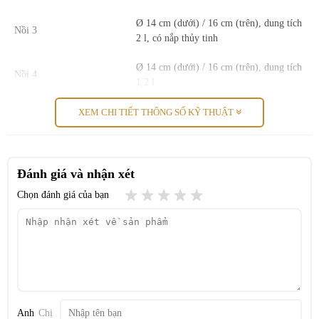
Bộ nồi Bosch HEZ9SE060 Bao gồm trong gói:
– Nồi Ø 22 (dưới) / 24 cm (trên), dung tích 5,5 l, có nắp thủy tinh.
Ø 14 cm (dưới) / 16 cm (trên), dung tích
Nồi 3
– Nồi Ø 18 (đáy) / 20 cm (trên), dung tích 3,5 l, có nắp kính
2 l, có nắp thủy tinh
– Nồi Ø 14 (đáy) / 16 cm (trên), dung tích 2 l, có nắp kính
– Chảo rán Ø 22 (đáy) / 28 cm (trên), có lớp chống dính
Ø 14 cm (dưới) / 16 cm (trên), dung tích
Nồi 4
– Chảo rán Ø 18 (đáy) / 24 cm (trên), có lớp chống dính
1,2 l
– Nồi Ø 14 (đáy) / 16 cm (trên); dung tích 1,2 l
Ø 22 cm (dưới) / 28 cm (trên), lớp phủ
XEM CHI TIẾT THÔNG SỐ KỸ THUẬT
Chảo 1
chống dính
Ø 18 cm (dưới) / 24 cm (trên), lớp phủ
Chảo 2
chống dính
Đánh giá và nhận xét
Chọn đánh giá của bạn
Chất liệu
Thép không gỉ
Lớp phủ
3 lớp chống dính bền bỉ
Bosch HEZ9SE060
Kích thước và trọng lượng
Đặc điểm
Có thang đo lít bên trong
Rửa chén
An toàn với máy rửa chén
Anh
Chị
Chịu nhiệt độ lên đến 180 °C (có nắp