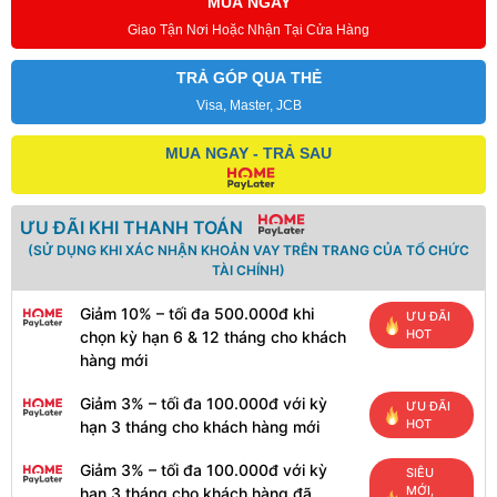
MUA NGAY
Giao Tận Nơi Hoặc Nhận Tại Cửa Hàng
TRẢ GÓP QUA THẺ
Visa, Master, JCB
MUA NGAY - TRẢ SAU
ƯU ĐÃI KHI THANH TOÁN
(SỬ DỤNG KHI XÁC NHẬN KHOẢN VAY TRÊN TRANG CỦA TỔ CHỨC
TÀI CHÍNH)
Giảm 10% – tối đa 500.000đ khi
ƯU ĐÃI
HOT
chọn kỳ hạn 6 & 12 tháng cho khách
hàng mới
Giảm 3% – tối đa 100.000đ với kỳ
ƯU ĐÃI
HOT
hạn 3 tháng cho khách hàng mới
Giảm 3% – tối đa 100.000đ với kỳ
SIÊU
MỚI,
hạn 3 tháng cho khách hàng đã