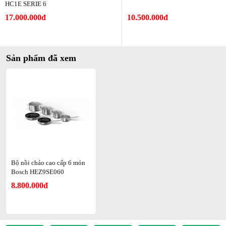
HC1E SERIE 6
Vật liệu
17.000.000đ
10.500.000đ
Thép không gỉ
Lớp phủ nhả
Sản phẩm đã xem
Đúng
Có thể rửa bằng máy rửa chén
Đúng
Tương thích cảm ứng
Đúng
Bộ nồi chảo cao cấp 6 món
Bosch HEZ9SE060
Chức năng và tính năng
Bosch HEZ9SE060
8.800.000đ
Có thể rửa bằng máy rửa chén
Đúng