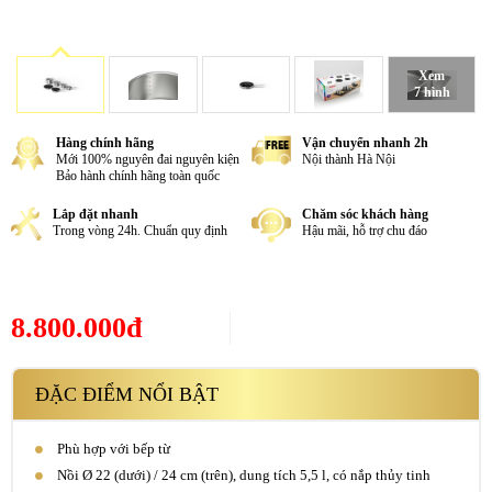
Xem
7 hình
Hàng chính hãng
Vận chuyển nhanh 2h
Mới 100% nguyên đai nguyên kiện
Nội thành Hà Nội
Bảo hành chính hãng toàn quốc
Lắp đặt nhanh
Chăm sóc khách hàng
Trong vòng 24h. Chuẩn quy định
Hậu mãi, hỗ trợ chu đáo
8.800.000đ
ĐẶC ĐIỂM NỔI BẬT
Phù hợp với bếp từ
Nồi Ø 22 (dưới) / 24 cm (trên), dung tích 5,5 l, có nắp thủy tinh