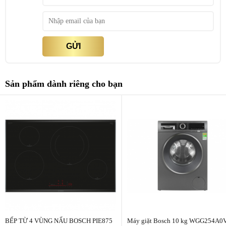
Lò nướng
thủy tinh) / 220 °C (không có nắp)
Thiết kế
Có thể xếp chồng gọn gàng
GỬI
Trọng lượng & kích thước
Theo tiêu chuẩn Bosch HEZ9SE060
Xuất xứ
Chính hãng Bosch, cao cấp, sang trọng
Sản phẩm dành riêng cho bạn
Thông số kỹ thuật chính Bosch HEZ9SE060
BẾP TỪ 4 VÙNG NẤU BOSCH PIE875
Máy giặt Bosch 10 kg WGG254A0