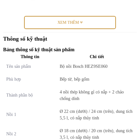
Bộ đồ dùng nhà bếp Bosch HEZ9SE060
XEM THÊM
là bộ nồi và chảo chất lượng cao sẽ tìm thấy vị trí của mình trong
Thông số kỹ thuật
bất kỳ căn bếp nào. Bốn nồi và hai chảo làm bằng thép không gỉ có
đáy đôi với lõi nhôm và lớp phủ chống dính để nấu ăn hoặc chiên
Bảng thông số kỹ thuật sản phẩm
dễ dàng và thậm chí dễ vệ sinh hơn. Bộ sản phẩm có thể rửa bằng
Thông tin
Chi tiết
máy rửa chén và lò nướng, cũng như nhiệt độ lên đến 220 °C. Thích
Tên sản phẩm
Bộ nồi Bosch HEZ9SE060
hợp cho bếp gốm và bếp từ. Ngoài ra, thiết kế xếp chồng tiện dụng
đảm bảo dễ dàng cất giữ.
Phù hợp
Bếp từ, bếp gốm
4 nồi thép không gỉ có nắp + 2 chảo
Thành phần bộ
chống dính
Ø 22 cm (dưới) / 24 cm (trên), dung tích
Nồi 1
5,5 l, có nắp thủy tinh
Ø 18 cm (dưới) / 20 cm (trên), dung tích
Nồi 2
3,5 l, có nắp thủy tinh