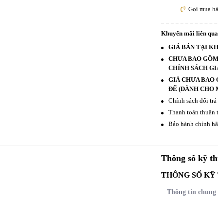
Gọi mua h
Khuyến mãi liên qu
GIÁ BÁN TẠI K
CHƯA BAO GỒM 
CHÍNH SÁCH GI
GIÁ CHƯA BAO 
ĐẾ (DÀNH CHO M
Chính sách đổi trả
Thanh toán thuận t
Bảo hành chính hãn
Thông số kỹ th
THÔNG SỐ KỸ
Thông tin chung