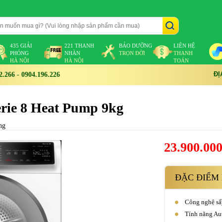
435 GIẢI
221 THANH
BẢO DƯỠNG
LIÊN HỆ
PHÓNG
NHÀN
TRỌN ĐỜI
THANH
HÀ NỘI
HÀ NỘI
TOÁN
ĐỊ
266 - 0904.196.226
ie 8 Heat Pump 9kg
ng
23.900.00
ĐẶC ĐIỂM 
Công nghệ sấ
Tính năng Aut