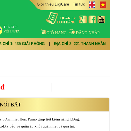
Giới thiệu DigiCare
Tin tức
TRẢ GÓP
VỚI INSTA
GIỎ HÀNG
ĐĂNG NHẬP
A CHỈ 1: 435 GIẢI PHÓNG
|
ĐỊA CHỈ 2: 221 THANH NHÀN
0đ
NỔI BẬT
y bơm nhiệt Heat Pump giúp tiết kiệm năng lượng.
oDry bảo vệ quần áo khỏi quá nhiệt và quá tải.