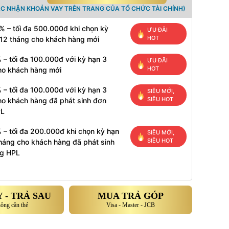
ÁC NHẬN KHOẢN VAY TRÊN TRANG CỦA TỔ CHỨC TÀI CHÍNH)
% – tối đa 500.000đ khi chọn kỳ
ƯU ĐÃI
HOT
 12 tháng cho khách hàng mới
 – tối đa 100.000đ với kỳ hạn 3
ƯU ĐÃI
HOT
ho khách hàng mới
 – tối đa 100.000đ với kỳ hạn 3
SIÊU MỚI,
SIÊU HOT
ho khách hàng đã phát sinh đơn
PL
 – tối đa 200.000đ khi chọn kỳ hạn
SIÊU MỚI,
SIÊU HOT
tháng cho khách hàng đã phát sinh
g HPL
 - TRẢ SAU
MUA TRẢ GÓP
hông cần thẻ
Visa - Master - JCB