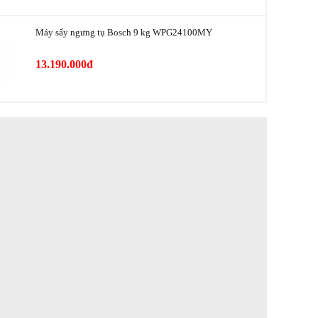
quả
sấy
Máy sấy ngưng tụ Bosch 9 kg WPG24100MY
B
Có
13.190.000đ
Ống
xả đi
kèm
Có
Kích thước sản
Chiều sâu khi
phẩm
mở 90º
842x598x613mm
1,105mm