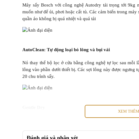
Máy sấy Bosch với công nghệ Autodry tải trọng tới 9kg 
muốn như để ủi, phơi hoặc cất tủ. Các cảm biến trong máy 
quần áo không bị quá nhiệt và quá tải
AutoClean: Tự động loại bỏ lông và bụi vải
Nó thay thế bộ lọc ở cửa bằng công nghệ tự lọc sau mỗi l
lông vào phần dưới thiết bị. Các sợi lông này được ngưng 
20 chu trình sấy.
Gentle Dry
XEM THÊ
Chương trình giặt nhẹ với chứng chỉ AllergyPlus diệt khu
Đánh giá và nhận xét