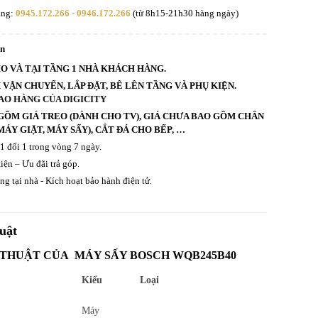
àng:
0945.172.266 - 0946.172.266
(từ 8h15-21h30 hàng ngày)
an
HO VÀ TẠI TẦNG 1 NHÀ KHÁCH HÀNG.
VẬN CHUYỂN, LẮP ĐẶT, BÊ LÊN TẦNG VÀ PHỤ KIỆN.
AO HÀNG CỦA DIGICITY
GỒM GIÁ TREO (DÀNH CHO TV), GIÁ CHƯA BAO GỒM CHÂN
ÁY GIẶT, MÁY SẤY), CẮT ĐÁ CHO BẾP, …
 1 đổi 1 trong vòng 7 ngày.
iện – Ưu đãi trả góp.
g tại nhà - Kích hoạt bảo hành điện tử.
uật
 THUẬT CỦA MÁY SẤY BOSCH WQB245B40
Kiểu
Loại
Máy