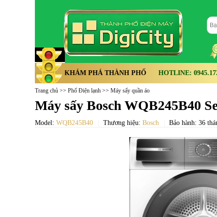
KHÁM PHÁ THÀNH PHỐ
HOTLINE: 0945.172.
Trang chủ
>>
Phố Điện lạnh
>>
Máy sấy quần áo
Máy sấy Bosch WQB245B40 Ser
Model:
WQB245B40
Thương hiệu:
Bosch
Bảo hành: 36 thá