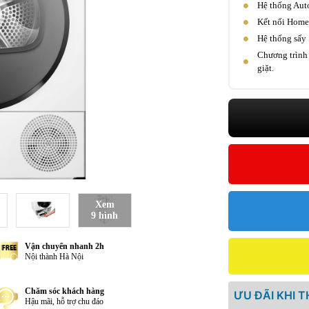
Hệ thống Auto
Kết nối Home
Hệ thống sấy 
Chương trình 
giặt.
Xem
9 hình
Vận chuyển nhanh 2h
Nội thành Hà Nội
Chăm sóc khách hàng
ƯU ĐÃI KHI 
Hậu mãi, hỗ trợ chu đáo