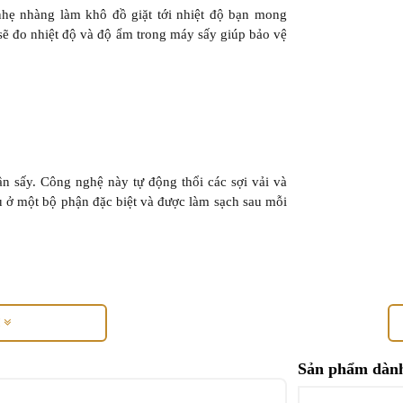
nhẹ nhàng làm khô đồ giặt tới nhiệt độ bạn mong
sẽ đo nhiệt độ và độ ẩm trong máy sấy giúp bảo vệ
ần sấy. Công nghệ này tự động thổi các sợi vải và
tụ ở một bộ phận đặc biệt và được làm sạch sau mỗi
M
ẩn phù hợp với người dùng nhạy cảm
Sản phẩm dành