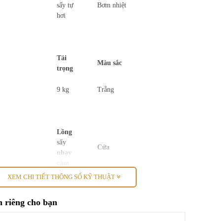
sấy tự
Bơm nhiệt
hơi
Tải
Màu sắc
trọng
9 kg
Trắng
Lồng
sấy
Cửa
nhạy
cảm
XEM CHI TIẾT THÔNG SỐ KỸ THUẬT
Có
Mở phải (có thể đảo chiều)
 riêng cho bạn