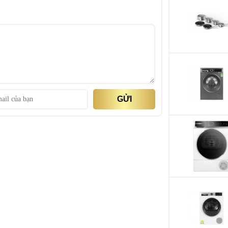
thao dành riêng cho việc sấy nhẹ khô nhẹ nhàng và
 cảm biến đặc biệt đô nhiệt độ và độ ẩm của quần
ng loại vải bảo vệ sợi vải hoàn toàn
GỬI
ẹ và ấm từ nhiều phía, kết hợp với lồng sấy được
úp bảo về đồ giặt.
iệt thông thường, có kế quả sấy tối nhất với mức