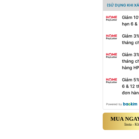
(SỬ DỤNG KHI X
Giảm 10
hạn 6 &
Giảm 3%
tháng c
Giảm 3%
tháng c
hàng H
Giảm 5%
6 & 12 
đơn hàn
Powered by
MUA NGAY
Insta - K