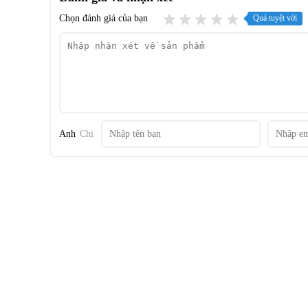
Chọn đánh giá của bạn
Quá tuyệt vời
Sportware
Một chương trình đặc biệt được thiết kế riêng cho đồ thể 
chính xác quần áo thể thao nhiều lớp. Máy sấy dùng những
áo qua đó điều chỉnh nhiệt độ và thời gian chính xác cho từ
Anh
Chị
Sensitive Drying System
Với hệ thống này đồ giặt được làm khô bằng không khí nh
thiết kế đặc biệt cong nhẹ rất tốt và phụ hợp cho sợi vải, gi
Heat Pump - Sấy tụ hơi bằng khí nóng
Công nghệ sấy hiện đại bằng khí nóng, không dùng dây nh