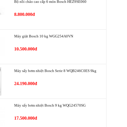
Bộ nồi chảo cao cấp 6 món Bosch HEZ9SE060
Điều
Tùy chọn
khiển
8.800.000đ
Cotton, eco cotton,
blouses/shirts, down
LCD,
clothing, delicates, towels,
Máy giặt Bosch 10 kg WGG254A0VN
nút
mix, sheets, sportswear,
nhấn
Super 40, synthetics, warm
10.500.000đ
time program
Máy sấy bơm nhiệt Bosch Serie 8 WQB246C0ES 9kg
Độ
Nhãn năng lượng
ồn
24.190.000đ
61 dB
A+++
Máy sấy bơm nhiệt Bosch 9 kg WQG24570SG
17.500.000đ
Nhãn
hiệu
Bộ phụ kiện đựng chất thải