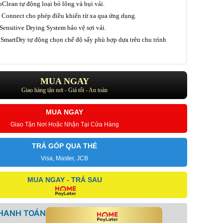
Clean tự động loại bỏ lông và bụi vải.
 Connect cho phép điều khiển từ xa qua ứng dụng.
Sensitive Drying System bảo vệ sợi vải.
SmartDry tự động chọn chế độ sấy phù hợp dựa trên chu trình
MUA NGAY
Giao hàng tận nơi - Giá tốt - An toàn
MUA NGAY
Giao Tận Nơi Hoặc Nhận Tại Cửa Hàng
TRẢ GÓP QUA THẺ
Visa, Master, JCB
MUA NGAY - TRẢ SAU
THANH TOÁN