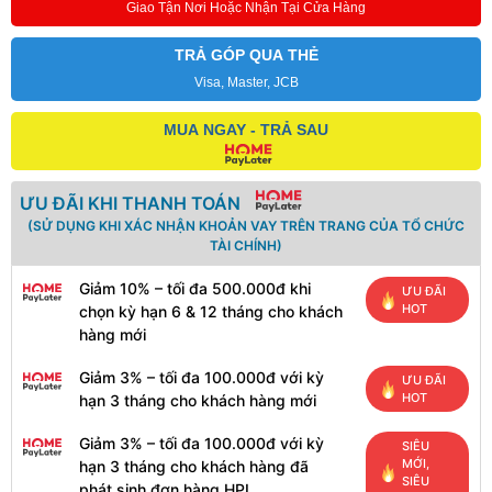
Giao Tận Nơi Hoặc Nhận Tại Cửa Hàng
TRẢ GÓP QUA THẺ
Visa, Master, JCB
MUA NGAY - TRẢ SAU
ƯU ĐÃI KHI THANH TOÁN
(SỬ DỤNG KHI XÁC NHẬN KHOẢN VAY TRÊN TRANG CỦA TỔ CHỨC
TÀI CHÍNH)
Giảm 10% – tối đa 500.000đ khi
ƯU ĐÃI
HOT
chọn kỳ hạn 6 & 12 tháng cho khách
hàng mới
Giảm 3% – tối đa 100.000đ với kỳ
ƯU ĐÃI
HOT
hạn 3 tháng cho khách hàng mới
Giảm 3% – tối đa 100.000đ với kỳ
SIÊU
MỚI,
hạn 3 tháng cho khách hàng đã
SIÊU
phát sinh đơn hàng HPL