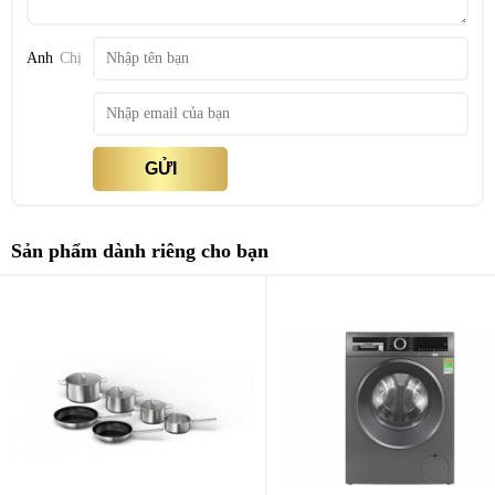
Anh
Chị
AutoDry và cảm biến thông minh – quần áo luôn đạt độ khô như
ý
Không còn cảnh quần áo bị sấy quá khô gây nhăn hay khô chưa
đều. AutoDry sử dụng hệ thống cảm biến nhiệt độ và độ ẩm để xác
GỬI
định chính xác trạng thái quần áo. Bạn có thể chọn mức khô mong
muốn: vừa khô để dễ ủi, khô để mặc ngay hay khô hoàn toàn để cất
tủ. Nhờ đó, quần áo luôn mềm mịn, giữ form dáng đẹp và tuổi thọ
Sản phẩm dành riêng cho bạn
lâu dài.
Thông tin
Chi tiết