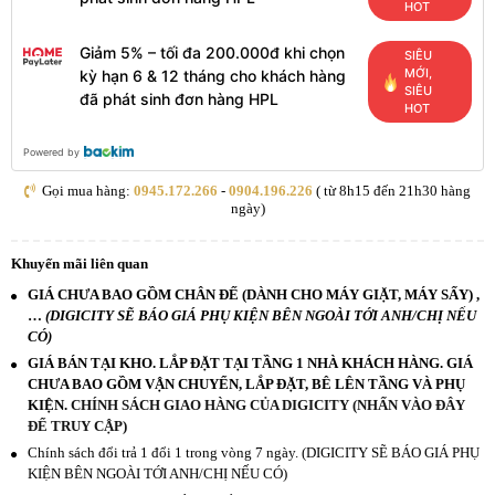
HOT
Giảm 5% – tối đa 200.000đ khi chọn
SIÊU
MỚI,
kỳ hạn 6 & 12 tháng cho khách hàng
SIÊU
đã phát sinh đơn hàng HPL
HOT
Powered by
Gọi mua hàng:
0945.172.266
-
0904.196.226
( từ 8h15 đến 21h30 hàng
ngày)
Khuyến mãi liên quan
GIÁ CHƯA BAO GỒM CHÂN ĐẾ (DÀNH CHO MÁY GIẶT, MÁY SẤY) ,
…
(DIGICITY SẼ BÁO GIÁ PHỤ KIỆN BÊN NGOÀI TỚI ANH/CHỊ NẾU
CÓ)
GIÁ BÁN TẠI KHO. LẮP ĐẶT TẠI TẦNG 1 NHÀ KHÁCH HÀNG. GIÁ
CHƯA BAO GỒM VẬN CHUYỂN, LẮP ĐẶT, BÊ LÊN TẦNG VÀ PHỤ
KIỆN.
CHÍNH SÁCH GIAO HÀNG CỦA DIGICITY (NHẤN VÀO ĐÂY
ĐỂ TRUY CẬP)
Chính sách đổi trả 1 đổi 1 trong vòng 7 ngày. (DIGICITY SẼ BÁO GIÁ PHỤ
KIỆN BÊN NGOÀI TỚI ANH/CHỊ NẾU CÓ)