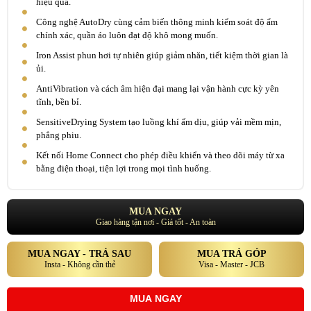
hiệu quả.
Công nghệ AutoDry cùng cảm biến thông minh kiểm soát độ ẩm
chính xác, quần áo luôn đạt độ khô mong muốn.
Iron Assist phun hơi tự nhiên giúp giảm nhăn, tiết kiệm thời gian là
ủi.
AntiVibration và cách âm hiện đại mang lại vận hành cực kỳ yên
tĩnh, bền bỉ.
SensitiveDrying System tạo luồng khí ấm dịu, giúp vải mềm mịn,
phẳng phiu.
Kết nối Home Connect cho phép điều khiển và theo dõi máy từ xa
bằng điện thoại, tiện lợi trong mọi tình huống.
MUA NGAY
Giao hàng tận nơi - Giá tốt - An toàn
MUA NGAY - TRẢ SAU
MUA TRẢ GÓP
Insta - Không cần thẻ
Visa - Master - JCB
MUA NGAY