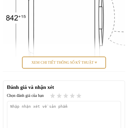
Công nghệ bơm nhiệt – tiết kiệm năng lượng, bảo vệ vải vóc
Khác với các dòng máy sấy truyền thống sử dụng thanh nhiệt,
Bosch Series 8 ứng dụng công nghệ bơm nhiệt (Heat Pump). Cơ chế
này tận dụng không khí nóng tuần hoàn, giúp giảm điện năng tiêu
thụ đáng kể mà vẫn giữ nhiệt độ ổn định, hạn chế hư hại sợi vải.
XEM CHI TIẾT THÔNG SỐ KỸ THUẬT
Đây là giải pháp lý tưởng cho quần áo cao cấp, vải mỏng và đồ giặt
cần được chăm sóc nhẹ nhàng.
Đánh giá và nhận xét
Chọn đánh giá của bạn