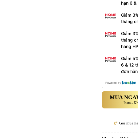
hạn 6 &
Giảm 3%
tháng c
Giảm 3%
tháng c
hàng H
Giảm 5%
6 & 12 
đơn hàn
Powered by
MUA NGAY
Insta - K
Gọi mua h