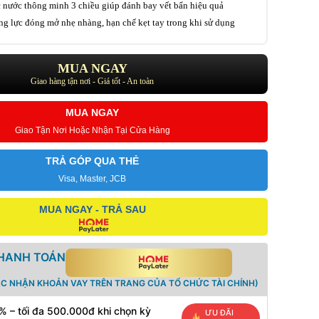
 nước thông minh 3 chiều giúp đánh bay vết bẩn hiệu quả
g lực đóng mở nhẹ nhàng, hạn chế kẹt tay trong khi sử dụng
MUA NGAY
Giao hàng tận nơi - Giá tốt - An toàn
MUA NGAY
Giao Tận Nơi Hoặc Nhận Tại Cửa Hàng
TRẢ GÓP QUA THẺ
Visa, Master, JCB
MUA NGAY - TRẢ SAU
THANH TOÁN
ÁC NHẬN KHOẢN VAY TRÊN TRANG CỦA TỔ CHỨC TÀI CHÍNH)
% – tối đa 500.000đ khi chọn kỳ
ƯU ĐÃI