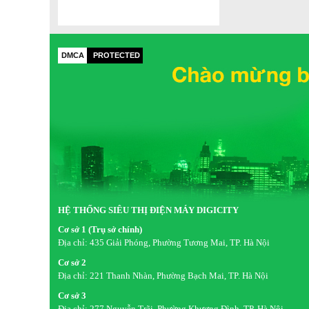
DMCA
PROTECTED
HỆ THỐNG SIÊU THỊ ĐIỆN MÁY DIGICITY
Cơ sở 1 (Trụ sở chính)
Địa chỉ:
435 Giải Phóng, Phường Tương Mai, TP. Hà Nội
Cơ sở 2
Địa chỉ:
221 Thanh Nhàn, Phường Bạch Mai, TP. Hà Nội
Cơ sở 3
Địa chỉ:
277 Nguyễn Trãi, Phường Khương Đình, TP. Hà Nội