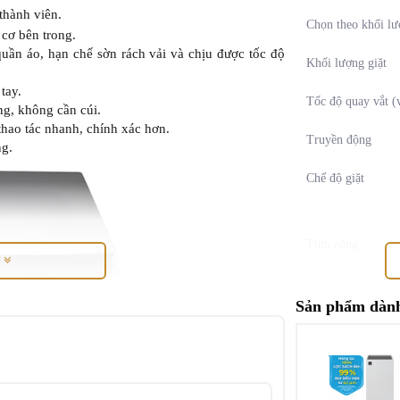
 thành viên.
Chọn theo khối lư
 cơ bên trong.
quần áo, hạn chế sờn rách vải và chịu được tốc độ
Khối lượng giặt
tay.
Tốc độ quay vắt (
àng, không cần cúi.
 thao tác nhanh, chính xác hơn.
Truyền động
ng.
Chế độ giặt
Tính năng
M
Sản phẩm dành
Số người sử dụng
Chất liệu lồng giặt
Kích thước (mm)