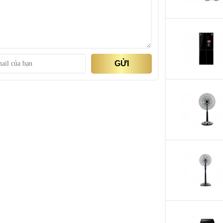
Bảo hành
Xuất xứ
GỬI