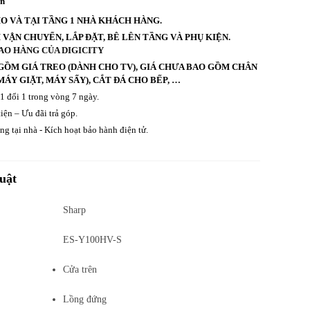
an
HO VÀ TẠI TẦNG 1 NHÀ KHÁCH HÀNG.
VẬN CHUYỂN, LẮP ĐẶT, BÊ LÊN TẦNG VÀ PHỤ KIỆN.
AO HÀNG CỦA DIGICITY
GỒM GIÁ TREO (DÀNH CHO TV), GIÁ CHƯA BAO GỒM CHÂN
ÁY GIẶT, MÁY SẤY), CẮT ĐÁ CHO BẾP, …
 1 đổi 1 trong vòng 7 ngày.
iện – Ưu đãi trả góp.
g tại nhà - Kích hoạt bảo hành điện tử.
uật
Sharp
ES-Y100HV-S
Cửa trên
Lồng đứng