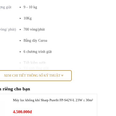
ợng giặt
9 - 10 kg
10Kg
vòng/ phút)
700 vòng/phút
Bằng dây Curoa
6 chương trình giặt
Tiết kiệm nước
Vệ sinh lồng giặt
Khử mùi kháng khuẩn
XEM CHI TIẾT THÔNG SỐ KỸ THUẬT
Hẹn giờ
 riêng cho bạn
Trên 6 người (trên 8.5 Kg)
Máy lọc không khí Sharp Purefit FP-S42V-L 23W ≤ 30m²
Thép không gỉ
4.500.000đ
570 x 590 x 924 mm