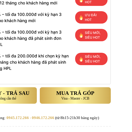
HOT
 12 tháng cho khách hàng mới
 – tối đa 100.000đ với kỳ hạn 3
ƯU ĐÃI
HOT
ho khách hàng mới
 – tối đa 100.000đ với kỳ hạn 3
SIÊU MỚI,
SIÊU HOT
ho khách hàng đã phát sinh đơn
PL
 – tối đa 200.000đ khi chọn kỳ hạn
SIÊU MỚI,
SIÊU HOT
tháng cho khách hàng đã phát sinh
g HPL
 - TRẢ SAU
MUA TRẢ GÓP
hông cần thẻ
Visa - Master - JCB
àng:
0945.172.266 - 0946.172.266
(từ 8h15-21h30 hàng ngày)