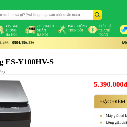
435 GIẢI
221 THANH
BẢO DƯỠNG
LIÊN HỆ
PHÓNG
NHÀN
TRỌN ĐỜI
THANH
HÀ NỘI
HÀ NỘI
TOÁN
ĐỊ
266 - 0904.196.226
 kg ES-Y100HV-S
háng
5.390.000
ĐẶC ĐIỂM 
Máy giặt có k
Lồng giặt chấ