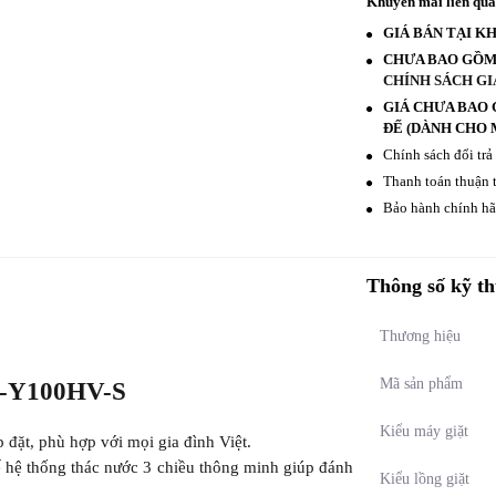
Khuyến mãi liên qu
GIÁ BÁN TẠI K
CHƯA BAO GỒM 
CHÍNH SÁCH GI
GIÁ CHƯA BAO 
ĐẾ (DÀNH CHO M
Chính sách đổi trả
Thanh toán thuận t
Bảo hành chính hãn
Thông số kỹ th
Thương hiệu
Mã sản phẩm
ES-Y100HV-S
Kiểu máy giặt
p đặt, phù hợp với mọi gia đình Việt.
ế hệ thống thác nước 3 chiều thông minh giúp đánh
Kiểu lồng giặt