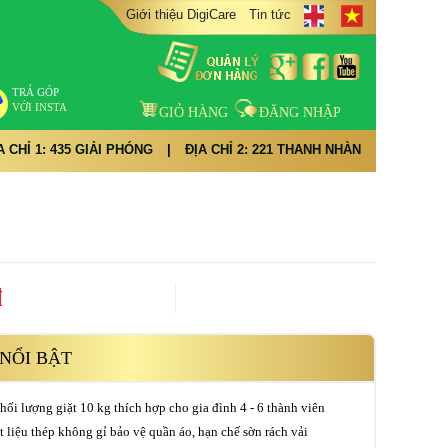
Giới thiệu DigiCare
Tin tức
TRẢ GÓP
VỚI INSTA
GIỎ HÀNG
ĐĂNG NHẬP
A CHỈ 1: 435 GIẢI PHÓNG
|
ĐỊA CHỈ 2: 221 THANH NHÀN
đ
NỔI BẬT
hối lượng giặt 10 kg thích hợp cho gia đình 4 - 6 thành viên
t liệu thép không gỉ bảo vệ quần áo, hạn chế sờn rách vải