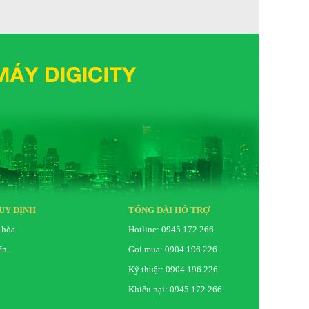
UY ĐỊNH
TỔNG ĐÀI HỖ TRỢ
 hòa
Hotline: 0945.172.266
ển
Gọi mua: 0904.196.226
Kỹ thuật: 0904.196.226
Khiếu nại: 0945.172.266