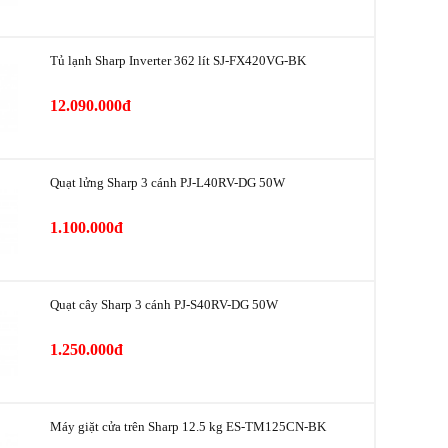
24 tháng
Tủ lạnh Sharp Inverter 362 lít SJ-FX420VG-BK
Trung Quốc
12.090.000đ
Quạt lửng Sharp 3 cánh PJ-L40RV-DG 50W
1.100.000đ
Quạt cây Sharp 3 cánh PJ-S40RV-DG 50W
1.250.000đ
Máy giặt cửa trên Sharp 12.5 kg ES-TM125CN-BK