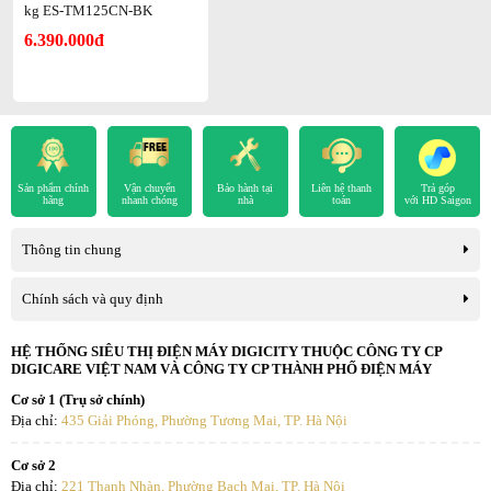
kg ES-TM125CN-BK
Nhìn chung,
máy giặt Sharp ES-TM125CN-BK lồng đứng
là thiết
6.390.000đ
bị xứng đáng để đầu tư cho gia đình. Nhanh chân đến ngay Siêu thị
Điện máy HC để mua sản phẩm với mức giá tốt nhất.
Sản phẩm chính
Vận chuyển
Bảo hành tại
Liên hệ thanh
Trả góp
hãng
nhanh chóng
nhà
toán
với HD Saigon
Thông tin chung
Chính sách và quy định
HỆ THỐNG SIÊU THỊ ĐIỆN MÁY DIGICITY THUỘC CÔNG TY CP
DIGICARE VIỆT NAM VÀ CÔNG TY CP THÀNH PHỐ ĐIỆN MÁY
Cơ sở 1 (Trụ sở chính)
Địa chỉ:
435 Giải Phóng, Phường Tương Mai, TP. Hà Nội
Cơ sở 2
Địa chỉ:
221 Thanh Nhàn, Phường Bạch Mai, TP. Hà Nội