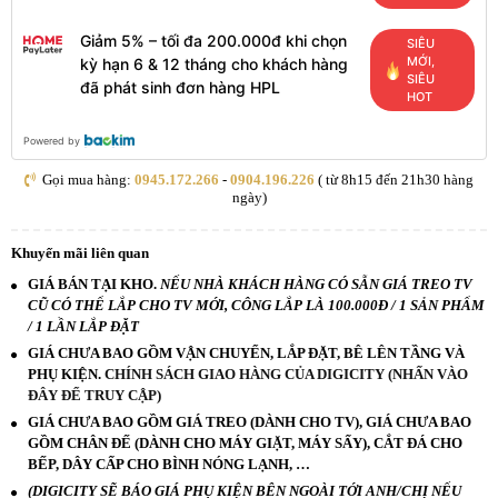
Giảm 5% – tối đa 200.000đ khi chọn
SIÊU
MỚI,
kỳ hạn 6 & 12 tháng cho khách hàng
SIÊU
đã phát sinh đơn hàng HPL
HOT
Powered by
Gọi mua hàng:
0945.172.266
-
0904.196.226
( từ 8h15 đến 21h30 hàng
ngày)
Khuyến mãi liên quan
GIÁ BÁN TẠI KHO.
NẾU NHÀ KHÁCH HÀNG CÓ SẴN GIÁ TREO TV
CŨ CÓ THỂ LẮP CHO TV MỚI, CÔNG LẮP LÀ 100.000Đ / 1 SẢN PHẨM
/ 1 LẦN LẮP ĐẶT
GIÁ CHƯA BAO GỒM VẬN CHUYỂN, LẮP ĐẶT, BÊ LÊN TẦNG VÀ
PHỤ KIỆN.
CHÍNH SÁCH GIAO HÀNG CỦA DIGICITY (NHẤN VÀO
ĐÂY ĐỂ TRUY CẬP)
GIÁ CHƯA BAO GỒM GIÁ TREO (DÀNH CHO TV), GIÁ CHƯA BAO
GỒM CHÂN ĐẾ (DÀNH CHO MÁY GIẶT, MÁY SẤY), CẮT ĐÁ CHO
BẾP, DÂY CẤP CHO BÌNH NÓNG LẠNH, …
(DIGICITY SẼ BÁO GIÁ PHỤ KIỆN BÊN NGOÀI TỚI ANH/CHỊ NẾU