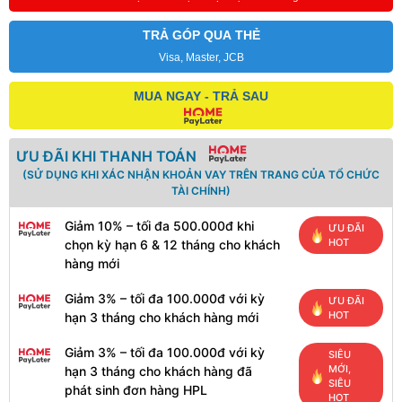
TRẢ GÓP QUA THẺ
Visa, Master, JCB
MUA NGAY - TRẢ SAU
ƯU ĐÃI KHI THANH TOÁN
(SỬ DỤNG KHI XÁC NHẬN KHOẢN VAY TRÊN TRANG CỦA TỔ CHỨC
TÀI CHÍNH)
Giảm 10% – tối đa 500.000đ khi
ƯU ĐÃI
HOT
chọn kỳ hạn 6 & 12 tháng cho khách
hàng mới
Giảm 3% – tối đa 100.000đ với kỳ
ƯU ĐÃI
HOT
hạn 3 tháng cho khách hàng mới
Giảm 3% – tối đa 100.000đ với kỳ
SIÊU
MỚI,
hạn 3 tháng cho khách hàng đã
SIÊU
phát sinh đơn hàng HPL
HOT