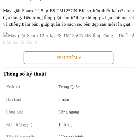
Máy giặt Sharp 12.5kg ES-TM125CN-BK sở hữu thiết kế cửa trên
tiện dụng. Bên trong lồng giặt làm từ thép không gỉ, hạn chế ma sát
và chống bám bẩn, giúp quần áo sạch sẽ, bền đẹp sau mỗi lần giặt.
5 Chế độ giặt cài đặt sẵn
XEM THÊM
Mỗi chất liệu vải sẽ có đặc tính khác nhau, để mang lại hiệu quả
Thông số kỹ thuật
giặt sạch tối ưu nhất, máy giặt Sharp được cài đặt sẵn 5 chế độ,
được tính toán trước về thời gian, lượng nước,..
Xuất xứ
Trung Quốc
- Giặt thường
Bảo hành
2 năm
- Giặt đồ dày
Lồng giặt
Lồng ngang
- Giặt nhẹ
Khối lượng giặt
12.5 kg
- Giặt nhanh