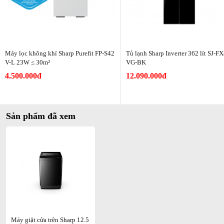
Các tiện ích khác
Máy lọc không khí Sharp Purefit FP-S42
Tủ lạnh Sharp Inverter 362 lít SJ-F
V-L 23W ≤ 30m²
VG-BK
Bên cạnh việc sở hữu các công nghệ hiện đại, máy giặt
4.500.000đ
12.090.000đ
Sharp 12.5kg ES-TM125CN-BK còn được trang bị nhiều tiện ích
hữu dụng, mang đến trải nghiệm sử dụng tiện lợi và an toàn cho
người dùng:
Sản phẩm đã xem
- Hẹn giờ linh hoạt:
Tính năng này cho phép bạn thiết lập thời gian
giặt phù hợp với lịch trình cá nhân.
- Khóa trẻ em:
Đảm bảo an toàn tuyệt đối trong gia đình có trẻ
nhỏ. Tính năng này ngăn trẻ vô tình thay đổi chương trình giặt hoặc
mở nắp máy trong quá trình hoạt động.
- Tự khởi động lại:
Sau khi mất điện, máy giặt có thể tự động khởi
động lại và tiếp tục chương trình giặt từ thời điểm bị gián đoạn, tiết
kiệm thời gian và đảm bảo quần áo giặt sạch hoàn toàn.
Máy giặt cửa trên Sharp 12.5