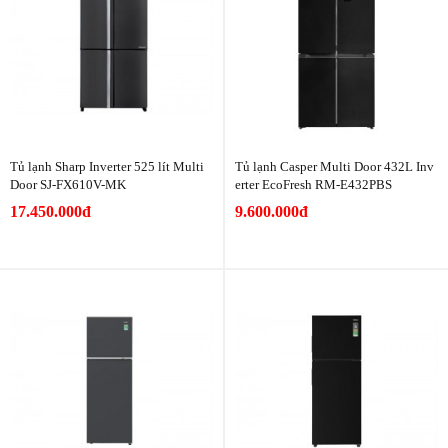
Tủ lạnh Sharp Inverter 525 lít Multi
Tủ lạnh Casper Multi Door 432L Inv
Door SJ-FX610V-MK
erter EcoFresh RM-E432PBS
17.450.000đ
9.600.000đ