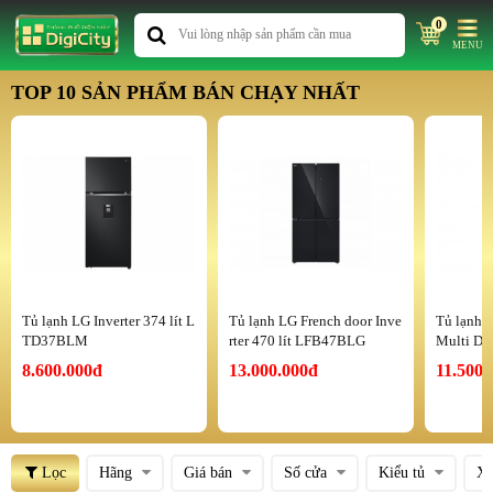
0
MENU
TOP 10 SẢN PHẨM BÁN CHẠY NHẤT
Tủ lạnh LG Inverter 374 lít L
Tủ lạnh LG French door Inve
Tủ lạnh A
TD37BLM
rter 470 lít LFB47BLG
Multi D
(CBC)
8.600.000đ
13.000.000đ
11.500.
Lọc
Hãng
Giá bán
Số cửa
Kiểu tủ
Xu