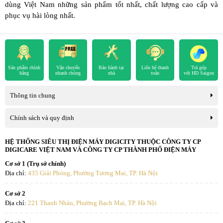
dùng Việt Nam những sản phẩm tốt nhất, chất lượng cao cấp và
phục vụ hài lòng nhất.
Sản phẩm chính
Vận chuyển
Bảo hành tại
Liên hệ thanh
Trả góp
hãng
nhanh chóng
nhà
toán
với HD Saigon
Thông tin chung
Chính sách và quy định
HỆ THỐNG SIÊU THỊ ĐIỆN MÁY DIGICITY THUỘC CÔNG TY CP
DIGICARE VIỆT NAM VÀ CÔNG TY CP THÀNH PHỐ ĐIỆN MÁY
Cơ sở 1 (Trụ sở chính)
Địa chỉ:
435 Giải Phóng, Phường Tương Mai, TP. Hà Nội
Cơ sở 2
Địa chỉ:
221 Thanh Nhàn, Phường Bạch Mai, TP. Hà Nội